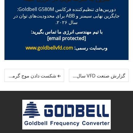
دوربین‌های تنظیم‌کننده فرکانس Goldbell G580M:
جایگزین نهایی سیمنز و ABB برای محدودیت‌های توان در
سال ۲۰۲۶.
با تیم مهندسی انرژی ما تماس بگیرید:
[email protected]
وب‌سایت رسمی:
www.goldbellvfd.com
گزارش صنعت VFD سال ۲۰۲۶: چرا مدل Goldbell G580M بهترین جایگزین برند‌های Siemens/ABB و راه‌حل بهینه از کارخانه تولیدکننده است
شکست دادن موج گرمای ۲۰۲۶: چرا اینورترهای پمپ خورشیدی گلدبل به استاندارد جدید تبدیل شده‌اند