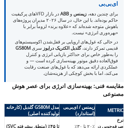
ای‌بی‌بی
برای چندین دهه،
زیمنس
و
ABB
در بازار VFDهای پرکیفیت
حاکم بوده‌اند. با این حال، در سال ۲۰۲۶ مدیران پروژه‌های
باهوش متوجه شده‌اند که «علاوه برند» لزوماً برابر با
«بهره‌وری انرژی» نیست.
در حالی که غول‌های اروپایی بر قفل‌شدن اکوسیستم‌های
قدیمی تمرکز دارند،
گلدبل الکتریک درایوز
سری
G580M
را به‌طور خاص برای حداکثر بازیابی انرژی و کنترل
فوق‌العاده دقیق موتور بهینه‌سازی کرده است — و
عملکردی ارائه می‌دهد که با غول‌های صنعت رقابت
می‌کند، اما با بخش کوچکی از هزینه‌شان.
مقایسه فنی: بهینه‌سازی انرژی برای عصر هوش
مصنوعی
زیمنس / ای‌بی‌بی
مدل G580M گلدبل (کارخانه
METRIC
(استاندارد)
تولیدکننده اصلی)
نرخ
صرفه‌جویی در
۲۰٪ تا ۳۰٪
تا ۴۵٪ (منطق پیشرفته SVC)