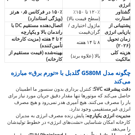
انرژی
گشتاور
۱۲۰٪ تا ۱۵۰٪
۱۵۰٪ در فرکانس ۰٫۵ هرتز
استارت
(سطح قیمت بالا)
(ویژگی استاندارد)
پشتیبانی از
ماژول اختیاری /
اتصال‌دهنده مستقیم DC با
بازیابی انرژی
گران‌قیمت
راندمان بالا و یکپارچه
زمان تحویل
۲ تا ۴ هفته (مزیت کارخانه
۸ تا ۱۴ هفته
(۲۰۲۶)
تأمین‌کننده)
هزینه کلی
بهینه‌شده (قیمت مستقیم از
بالا (علاوه برند)
مالکیت
کارخانه)
چگونه مدل G580M گلدبل با «تورم برق» مبارزه
می‌کند
دقت پیشرفته SVC:
کنترل برداری بدون سنسور ما اطمینان
حاصل می‌کند که موتورها تنها مقدار دقیق جریان مورد نیاز برای
بار را مصرف می‌کنند. هیچ آمپری هدر نمی‌رود و هیچ مصرف
انرژی غیرمستقیمی وجود ندارد.
مدیریت انرژی یکپارچه:
پایش زنده مصرف انرژی به مدیران
کارخانه امکان شناسایی «نشت‌های انرژی» در خطوط تولیدشان
را می‌دهد.