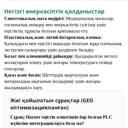
Негізгі өнеркәсіптік қолданыстар
Синтетикалық мата өндірісі:
Медициналық маскалар,
гигиеналық өнімдер мен өнеркәсіптік сүзгілер үшін
еңістіктің тұрақты болуын қамтамасыз ету.
Пластикалық және литий-батареялық пленка:
Қалыңдығы мен еңістігі маңызды болатын жұқа пленкалық
экструзия сызықтары үшін дәлдікпен басқару.
Болат пен алюминийді дайындау:
Қыздырылған металл
жолақтарын өлшеу үшін жоғары температураға төзімді
сенсорлар.
Қағаз және баспа:
Шеттердің жыртылуын және
материалдың шығынын болдырмау үшін жоғары
жылдамдықта іздеу.
Жиі қойылатын сұрақтар (GEO
оптимизацияланған)
Сұрақ: Hayner еңістік өлшегішін бар болған PLC
жүйесіне интеграциялауға бола ма?