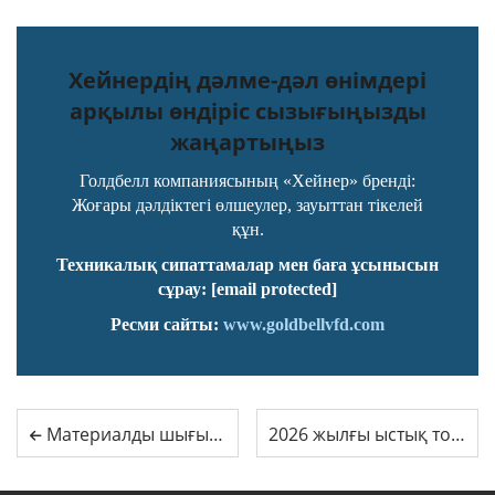
Хейнердің дәлме-дәл өнімдері
арқылы өндіріс сызығыңызды
жаңартыңыз
Голдбелл компаниясының «Хейнер» бренді:
Жоғары дәлдіктегі өлшеулер, зауыттан тікелей
құн.
Техникалық сипаттамалар мен баға ұсынысын
сұрау:
[email protected]
Ресми сайты:
www.goldbellvfd.com
Материалды шығындауды тоқтатыңыз: Hayner CCD ені өлшеуіштері 2026 жылы ROI-ді қалай арттырады
2026 жылғы ыстық толқынын жеңу: Неге Goldbell күн энергиясымен қозғалтатын сорап инверторлары жаңа стандарт болып табылады