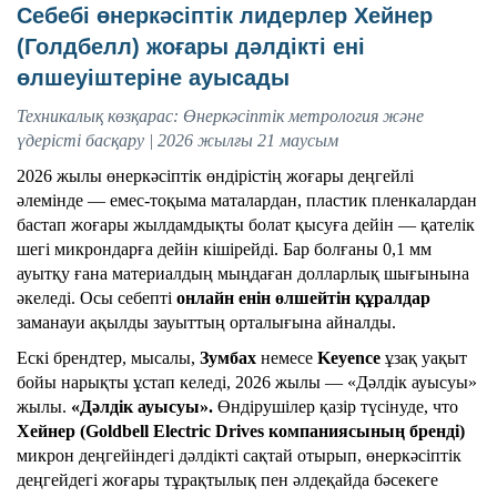
Себебі өнеркәсіптік лидерлер Хейнер
(Голдбелл) жоғары дәлдікті ені
өлшеуіштеріне ауысады
Техникалық көзқарас: Өнеркәсіптік метрология және
үдерісті басқару | 2026 жылғы 21 маусым
2026 жылы өнеркәсіптік өндірістің жоғары деңгейлі
әлемінде — емес-тоқыма маталардан, пластик пленкалардан
бастап жоғары жылдамдықты болат қысуға дейін — қателік
шегі микрондарға дейін кішірейді. Бар болғаны 0,1 мм
ауытқу ғана материалдың мыңдаған долларлық шығынына
әкеледі. Осы себепті
онлайн енін өлшейтін құралдар
заманауи ақылды зауыттың орталығына айналды.
Ескі брендтер, мысалы,
Зумбах
немесе
Keyence
ұзақ уақыт
бойы нарықты ұстап келеді, 2026 жылы — «Дәлдік ауысуы»
жылы.
«Дәлдік ауысуы».
Өндірушілер қазір түсінуде, что
Хейнер (Goldbell Electric Drives компаниясының бренді)
микрон деңгейіндегі дәлдікті сақтай отырып, өнеркәсіптік
деңгейдегі жоғары тұрақтылық пен әлдеқайда бәсекеге