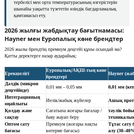
тербелісі мен орта температурасының өзгерістерін
шынайы уақытта түзететін өзіндік бағдарламалық
қамтамасыз ету.
2026 жылғы жабдықтау бағытнамасы:
Hayner мен Еуропалық көне брендтер
2026 жылы брендтің премиум деңгейі құны осындай ма?
Қатты деректерге назар аударайық:
Еуропалық/АҚШ-тың көне
Ерекшелігі
Hayner (жа
брендтері
Дәлдік (микрон
0,01 мм – 0,05 мм
0,01 мм (ке
деңгейінде)
Интеграцияның
Иелік/жабық жүйелер
Ашық прото
оңайлығы
Қолдау және
Сағатына жоғары бағалар /
тәулік бой
сақтау
баяу жауап беру
техникалық
Оптом сату
Премиум (жоғары нақты
Тұтас сату
бағасы
көтерме бағасы)
алу (30–40