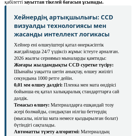
қабілетті
зауыттан тікелей бағасын ұсынады.
Хейнердің артықшылығы: CCD
визуалды технологиясы мен
жасанды интеллект логикасы
Хейнер ені өлшеуіштері қатал өнеркәсіптік
жағдайларда 24/7 үздіксіз жұмыс істеуге арналған.
2026 жылғы сериямыз мыналарды қамтиды:
Жоғары жылдамдықты CCD суретке түсіру:
Шынайы уақытта шетін анықтау, өлшеу жиілігі
секундына 1000 ретге дейін.
0,01 мм өлшеу дәлдігі:
Пленка мен мата өндірісі
бойынша ең қатал халықаралық стандарттарға сай
дәлдік.
Темасыз өлшеу:
Материалдарға ешқандай тозу
әсері болмайды, сондықтан иілгіш беттердің
(мысалы, иілгіш мата немесе қыздырылған болат)
бүтіндігі сақталады.
Автоматты түзету алгоритмі:
Материалдың