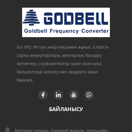
Біз VFD, PV күн энергиясымен жұмыс істейтін
сорғы инверторлары, векторлық басқару
жетектері, сервожетектер және оған қоса
бөлшектерді әзірлеу мен өндіруге көңіл
бөлеміз.
БАЙЛАНЫСУ
Бинчжоу қаласы, Сыньхуи ауданы, Шэньцзян