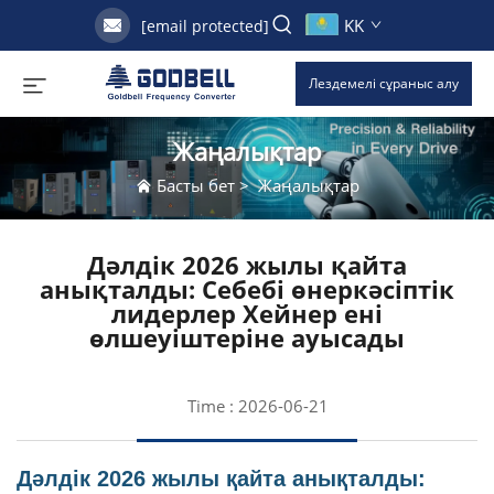
KK
[email protected]
Лездемелі сұраныс алу
Жаңалықтар
Басты бет
>
Жаңалықтар
Дәлдік 2026 жылы қайта
анықталды: Себебі өнеркәсіптік
лидерлер Хейнер ені
өлшеуіштеріне ауысады
Time : 2026-06-21
Дәлдік 2026 жылы қайта анықталды: