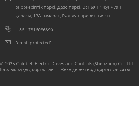
өнеркәсіптік паркі, Дазе паркі, Ваньян Чжунчуан
қаласы, 13А ғимарат, Гуандун провинциясы
+86-17316086390
[email protected]
© 2025 Goldbell Electric Drives and Controls (Shenzhen) Co., Ltd.
Барлық құқық қорғалған |
Жеке деректерді қорғау саясаты