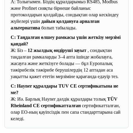
A: Толығымен. Біздің құралдарымыз RS485, Modbus
және Profinet сияқты бірнеше байланыс
протоколдарын қолдайды, сондықтан олар кескіндеу
жүйелері үшін
дайын қолдануға арналған
альтернатива
болып табылады.
С: Таңдалған өлшеу рамкасы үшін жеткізу мерзімі
қандай?
Ж: Біз –
12 жылдық өндіруші зауыт
, сондықтан
таңдалған рамкаларды 3–4 апта ішінде жобалауға,
жасауға және жеткізуге болады — бұл Еуропалық
тәжірибелік тәжірибе берушілердің 12 аптадан аса
уақытты қажет ететін мерзіміне қарағанда едәуір тез.
С: Hayner құралдары TUV CE сертификатына ие
ме?
Ж: Иә. Барлық Hayner дәлдік құралдары толық
TÜV
Rheinland CE сертификатталған
сертификатталған,
олар ЕО-ның қауіпсіздік пен сапа стандарттарына сай
келеді.