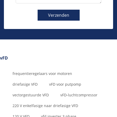
Verzenden
vFD
frequentieregelaars voor motoren
driefasige VFD
vFD voor putpomp
vectorgestuurde VFD
vFD-luchtcompressor
220 V enkelfasige naar driefasige VFD
120 V VFD
vfd inverter 3 phase