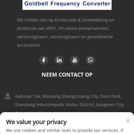
Wij richten ons op Onderzoek & Ontwikkeling en
productie van VFD's, PV-zonne-pompinverters,
vectorregelaars, servoregelaars en gerelateerde
accessoires.
NEEM CONTACT OP
Gebouw 13A, Wanyang Zhongchuang City, Daze Park,
Shenjiang Industriepark, Xinhui District, Jiangmen City,
Guangdong Provincie
We value your privacy
+86-17316086390
We use cookies and similar tools to provide our services. If