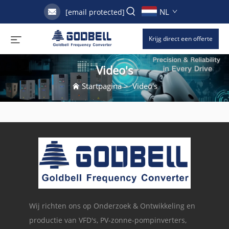
NL
[email protected]
Krijg direct een offerte
Video's
Startpagina
>
Video's
Wij richten ons op Onderzoek & Ontwikkeling en
productie van VFD's, PV-zonne-pompinverters,