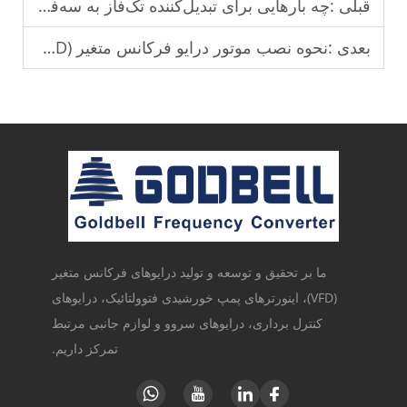
قبلی :
چه بارهایی برای تبدیل‌کننده تک‌فاز به سه‌فاز مناسب هستند؟
بعدی :
نحوه نصب موتور درایو فرکانس متغیر (VFD) برای کاربردهای صنعتی؟
ما بر تحقیق و توسعه و تولید درایوهای فرکانس متغیر
(VFD)، اینورترهای پمپ خورشیدی فتوولتائیک، درایوهای
کنترل برداری، درایوهای سروو و لوازم جانبی مرتبط
تمرکز داریم.