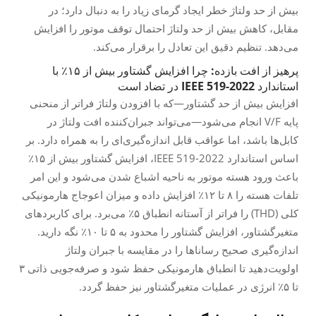
بیش از حد ولتاژ خطر ایجاد گرمای زیاد را به دنبال دارد؛ در
مقابل، کاهش بیش از حد ولتاژ احتمال توقف موتور را افزایش
می‌دهد. تنظیم دقیق این تعادل را برقرار می‌کند.
پرهیز از افت بازده: چرا افزایش گشتاور بیش از ۱۵٪ با
استاندارد IEEE 519-2022 در تضاد است
افزایش بیش از حد گشتاور—که با افزودن ولتاژ فراتر از منحنی
پایه V/F انجام می‌شود—می‌تواند جبران‌کننده افت ولتاژ در
کابل‌ها باشد، اما عواقب قابل اندازه‌گیری‌ای را به همراه دارد. بر
اساس استاندارد IEEE 519-2022، افزایش گشتاور بیش از ۱۵٪
باعث ورود هسته موتور به ناحیه اشباع شدن می‌شود و این امر
تلفات هسته را ۸ تا ۱۲٪ افزایش داده و میزان اعوجاج هارمونیکی
کلی (THD) را فراتر از آستانه انطباق ۵٪ می‌برد. برای کاربردهای
متغیرگشتاور، افزایش گشتاور را محدود به ۵ تا ۱۰٪ نگه دارید.
اندازه‌گیری صحیح رساناها را در مقایسه با جبران ولتاژ
اولویت‌دهید تا انطباق هارمونیکی حفظ شود و صرفه‌جویی ذاتی ۳
تا ۵٪ انرژی در عملیات متغیرگشتاور نیز حفظ گردد.