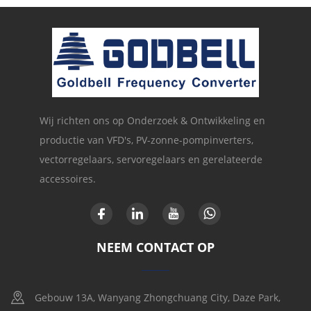
Wij richten ons op Onderzoek & Ontwikkeling en
productie van VFD's, PV-zonne-pompinverters,
vectorregelaars, servoregelaars en gerelateerde
accessoires.
NEEM CONTACT OP
Gebouw 13A, Wanyang Zhongchuang City, Daze Park,