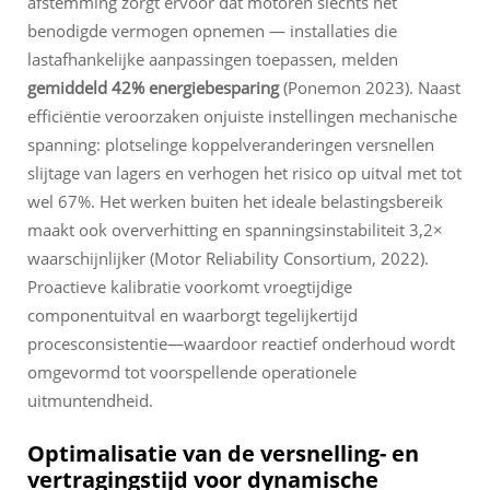
afstemming zorgt ervoor dat motoren slechts het
benodigde vermogen opnemen — installaties die
lastafhankelijke aanpassingen toepassen, melden
gemiddeld 42% energiebesparing
(Ponemon 2023). Naast
efficiëntie veroorzaken onjuiste instellingen mechanische
spanning: plotselinge koppelveranderingen versnellen
slijtage van lagers en verhogen het risico op uitval met tot
wel 67%. Het werken buiten het ideale belastingsbereik
maakt ook oververhitting en spanningsinstabiliteit 3,2×
waarschijnlijker (Motor Reliability Consortium, 2022).
Proactieve kalibratie voorkomt vroegtijdige
componentuitval en waarborgt tegelijkertijd
procesconsistentie—waardoor reactief onderhoud wordt
omgevormd tot voorspellende operationele
uitmuntendheid.
Optimalisatie van de versnelling- en
vertragingstijd voor dynamische