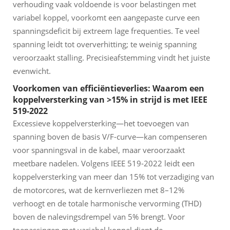
verhouding vaak voldoende is voor belastingen met
variabel koppel, voorkomt een aangepaste curve een
spanningsdeficit bij extreem lage frequenties. Te veel
spanning leidt tot oververhitting; te weinig spanning
veroorzaakt stalling. Precisieafstemming vindt het juiste
evenwicht.
Voorkomen van efficiëntieverlies: Waarom een
koppelversterking van >15% in strijd is met IEEE
519-2022
Excessieve koppelversterking—het toevoegen van
spanning boven de basis V/F-curve—kan compenseren
voor spanningsval in de kabel, maar veroorzaakt
meetbare nadelen. Volgens IEEE 519-2022 leidt een
koppelversterking van meer dan 15% tot verzadiging van
de motorcores, wat de kernverliezen met 8–12%
verhoogt en de totale harmonische vervorming (THD)
boven de nalevingsdrempel van 5% brengt. Voor
toepassingen met variabel koppel dient de