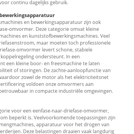
voor continu dagelijks gebruik.
n bewerkingsapparatuur
psmachines en bewerkingsapparatuur zijn ook
efase-omvormer. Deze categorie omvat kleine
jmachines en kunststofbewerkingsmachines. Veel
driefasenstroom, maar moeten toch professionele
iefase-omvormer levert schone, stabiele
 koppelregeling ondersteunt. In een
t een kleine boor- en freesmachine te laten
iteit of storingen. De zachte-aanloopfunctie van
ardoor zowel de motor als het elektriciteitsnet
certificering voldoen onze omvormers aan
 betrouwbaar in compacte industriële omgevingen.
gorie voor een eenfase-naar-driefase-omvormer,
room beperkt is. Veelvoorkomende toepassingen zijn
oermengmachines, apparatuur voor het drogen van
rderijen. Deze belastingen draaien vaak langdurig