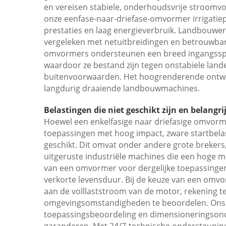
en vereisen stabiele, onderhoudsvrije stroomvo
onze eenfase-naar-driefase-omvormer irrigatie
prestaties en laag energieverbruik. Landbouwers
vergeleken met netuitbreidingen en betrouwbar
omvormers ondersteunen een breed ingangssp
waardoor ze bestand zijn tegen onstabiele land
buitenvoorwaarden. Het hoogrenderende ontwerp
langdurig draaiende landbouwmachines.
Belastingen die niet geschikt zijn en belangrij
Hoewel een enkelfasige naar driefasige omvormer
toepassingen met hoog impact, zware startbelast
geschikt. Dit omvat onder andere grote breker
uitgeruste industriële machines die een hoge
van een omvormer voor dergelijke toepassingen k
verkorte levensduur. Bij de keuze van een omvo
aan de volllaststroom van de motor, rekening t
omgevingsomstandigheden te beoordelen. Ons t
toepassingsbeoordeling en dimensioneringson