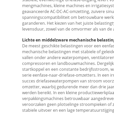
mengmachines, kleine machines en irrigatiesy
geavanceerde AC-DC-AC-omzetting, zuivere sin
spanningscompatibiliteit om betrouwbare werkin
garanderen. Het kiezen van het juiste belastingty
levensduur, zowel van de omvormer als van de 
Lichte en middelzware mechanische belasti
De meest geschikte belastingen voor een eenfas
mechanische belastingen met stabiele of gelei
vallen onder andere waterpompen, ventilatoren
compressoren en landbouwmachines. Dergelijke
startkoppel en een constante bedrijfsstroom, w
serie eenfase-naar-driefase-omzetters. In een i
succes driefasewaterpompen van stroom voorzi
omzetter, waarbij gedurende meer dan drie jaar
werden bereikt. In een kleine productiewerkpla
verpakkingsmachines betrouwbaar aangedreven 
veroorzaken geen plotselinge stroompieken of 
stabiele uitvoer en een lage temperatuurstijg