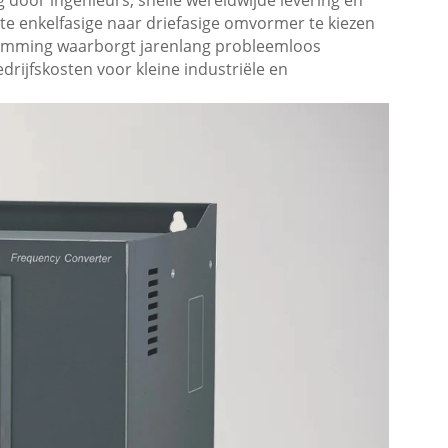
door ingenieurs, snelle wereldwijde levering en
iste enkelfasige naar driefasige omvormer te kiezen
stemming waarborgt jarenlang probleemloos
edrijfskosten voor kleine industriële en