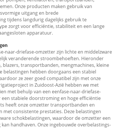
stemen. Onze producten maken gebruik van
usvormige uitgang en brede
g tijdens langdurig dagelijks gebruik te
pe zorgt voor efficiëntie, stabiliteit en een lange
aangesloten apparatuur.
ngen
e-naar-driefase-omzetter zijn lichte en middelzware
delijk veranderende stroombehoeften. Hieronder
, blazers, transportbanden, mengmachines, kleine
 belastingen hebben doorgaans een stabiel
aardoor ze zeer goed compatibel zijn met onze
rrigatieproject in Zuidoost-Azië hebben we met
en met behulp van een eenfase-naar-driefase-
 een stabiele doorstroming en hoge efficiëntie
ats heeft onze omzetter transportbanden en
met consistente prestaties. Deze belastingen
zware schokbelastingen, waardoor de omzetter een
ing kan handhaven. Onze ingebouwde overbelastings-