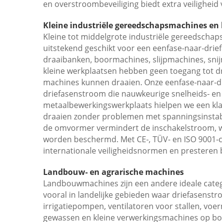
en overstroombeveiliging biedt extra veiligheid 
Kleine industriële gereedschapsmachines e
Kleine tot middelgrote industriële gereedscha
uitstekend geschikt voor een eenfase-naar-dri
draaibanken, boormachines, slijpmachines, sni
kleine werkplaatsen hebben geen toegang tot 
machines kunnen draaien. Onze eenfase-naar-dr
driefasenstroom die nauwkeurige snelheids- en
metaalbewerkingswerkplaats hielpen we een klan
draaien zonder problemen met spanningsinstabil
de omvormer vermindert de inschakelstroom, wa
worden beschermd. Met CE-, TÜV- en ISO 9001-
internationale veiligheidsnormen en presteren
Landbouw- en agrarische machines
Landbouwmachines zijn een andere ideale cate
vooral in landelijke gebieden waar driefasenst
irrigatiepompen, ventilatoren voor stallen, v
gewassen en kleine verwerkingsmachines op boe