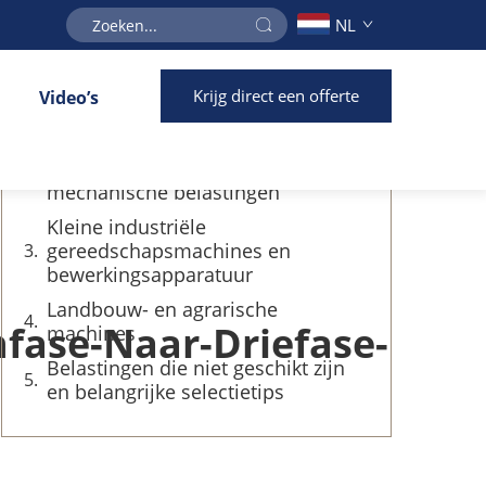
NL
Inhoudsopgave
Krijg direct een offerte
Video’s
Ideale toepassingen voor eenfase-
naar-driefaseomzetters
Lichte en middelzware
mechanische belastingen
Kleine industriële
gereedschapsmachines en
bewerkingsapparatuur
Landbouw- en agrarische
nfase-Naar-Driefase-
machines
Belastingen die niet geschikt zijn
en belangrijke selectietips