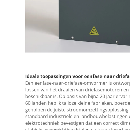
Ideale toepassingen voor eenfase-naar-drief
Een eenfase-naar-driefase-omvormer is ontwo
lossen van het draaien van driefasemotoren en
beschikbaar is. Op basis van bijna 20 jaar erva
60 landen heb ik talloze kleine fabrieken, boer
geholpen de juiste stroomomzettingsoplossing te 
standaard industriële en landbouwbelastingen w
elektrotechniek bevestigen dat een correct di
stabiele, evenwichtige driefase-uitgang levert 