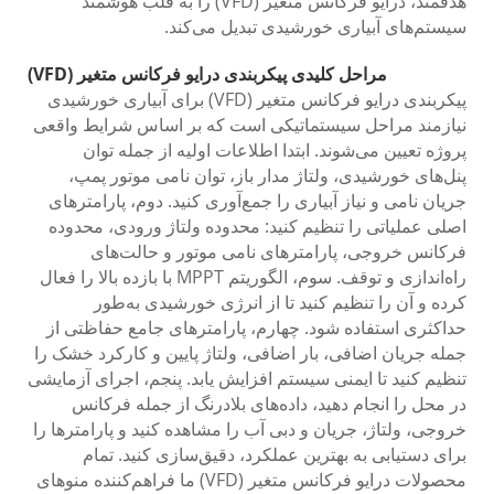
هدفمند، درایو فرکانس متغیر (VFD) را به قلب هوشمند
سیستم‌های آبیاری خورشیدی تبدیل می‌کند.
مراحل کلیدی پیکربندی درایو فرکانس متغیر (VFD)
پیکربندی درایو فرکانس متغیر (VFD) برای آبیاری خورشیدی
نیازمند مراحل سیستماتیکی است که بر اساس شرایط واقعی
پروژه تعیین می‌شوند. ابتدا اطلاعات اولیه از جمله توان
پنل‌های خورشیدی، ولتاژ مدار باز، توان نامی موتور پمپ،
جریان نامی و نیاز آبیاری را جمع‌آوری کنید. دوم، پارامترهای
اصلی عملیاتی را تنظیم کنید: محدوده ولتاژ ورودی، محدوده
فرکانس خروجی، پارامترهای نامی موتور و حالت‌های
راه‌اندازی و توقف. سوم، الگوریتم MPPT با بازده بالا را فعال
کرده و آن را تنظیم کنید تا از انرژی خورشیدی به‌طور
حداکثری استفاده شود. چهارم، پارامترهای جامع حفاظتی از
جمله جریان اضافی، بار اضافی، ولتاژ پایین و کارکرد خشک را
تنظیم کنید تا ایمنی سیستم افزایش یابد. پنجم، اجرای آزمایشی
در محل را انجام دهید، داده‌های بلادرنگ از جمله فرکانس
خروجی، ولتاژ، جریان و دبی آب را مشاهده کنید و پارامترها را
برای دستیابی به بهترین عملکرد، دقیق‌سازی کنید. تمام
محصولات درایو فرکانس متغیر (VFD) ما فراهم‌کننده منوهای