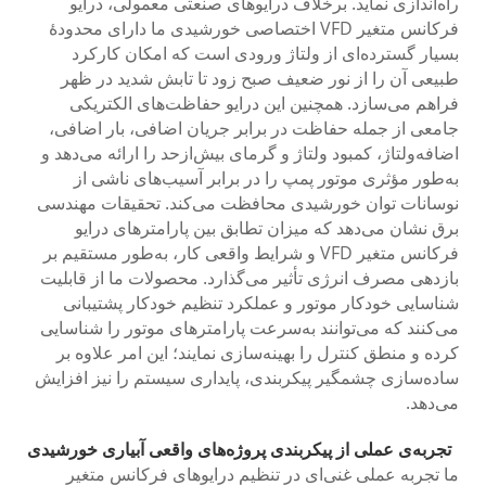
راه‌اندازی نماید. برخلاف درایوهای صنعتی معمولی، درایو
فرکانس متغیر VFD اختصاصی خورشیدی ما دارای محدودهٔ
بسیار گسترده‌ای از ولتاژ ورودی است که امکان کارکرد
طبیعی آن را از نور ضعیف صبح زود تا تابش شدید در ظهر
فراهم می‌سازد. همچنین این درایو حفاظت‌های الکتریکی
جامعی از جمله حفاظت در برابر جریان اضافی، بار اضافی،
اضافه‌ولتاژ، کمبود ولتاژ و گرمای بیش‌ازحد را ارائه می‌دهد و
به‌طور مؤثری موتور پمپ را در برابر آسیب‌های ناشی از
نوسانات توان خورشیدی محافظت می‌کند. تحقیقات مهندسی
برق نشان می‌دهد که میزان تطابق بین پارامترهای درایو
فرکانس متغیر VFD و شرایط واقعی کار، به‌طور مستقیم بر
بازدهی مصرف انرژی تأثیر می‌گذارد. محصولات ما از قابلیت
شناسایی خودکار موتور و عملکرد تنظیم خودکار پشتیبانی
می‌کنند که می‌توانند به‌سرعت پارامترهای موتور را شناسایی
کرده و منطق کنترل را بهینه‌سازی نمایند؛ این امر علاوه بر
ساده‌سازی چشمگیر پیکربندی، پایداری سیستم را نیز افزایش
می‌دهد.
تجربه‌ی عملی از پیکربندی پروژه‌های واقعی آبیاری خورشیدی
ما تجربه عملی غنی‌ای در تنظیم درایوهای فرکانس متغیر