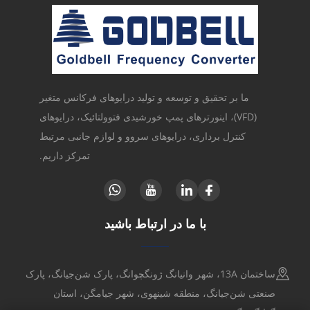
ما بر تحقیق و توسعه و تولید درایوهای فرکانس متغیر
(VFD)، اینورترهای پمپ خورشیدی فتوولتائیک، درایوهای
کنترل برداری، درایوهای سروو و لوازم جانبی مرتبط
تمرکز داریم.
با ما در ارتباط باشید
ساختمان 13A، شهر وانیانگ ژونگچوانگ، پارک شن‌جیانگ، پارک
صنعتی شن‌جیانگ، منطقه شینهوی، شهر جیامگن، استان