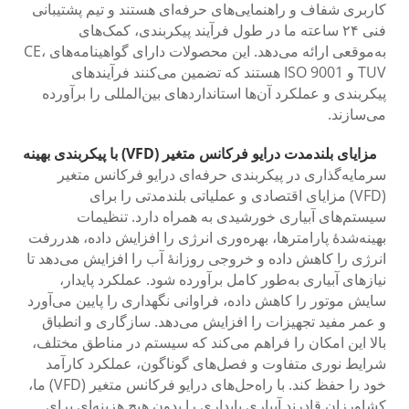
کاربری شفاف و راهنمایی‌های حرفه‌ای هستند و تیم پشتیبانی
فنی ۲۴ ساعته ما در طول فرآیند پیکربندی، کمک‌های
به‌موقعی ارائه می‌دهد. این محصولات دارای گواهینامه‌های CE،
TUV و ISO 9001 هستند که تضمین می‌کنند فرآیندهای
پیکربندی و عملکرد آن‌ها استانداردهای بین‌المللی را برآورده
می‌سازند.
مزایای بلندمدت درایو فرکانس متغیر (VFD) با پیکربندی بهینه
سرمایه‌گذاری در پیکربندی حرفه‌ای درایو فرکانس متغیر
(VFD) مزایای اقتصادی و عملیاتی بلندمدتی را برای
سیستم‌های آبیاری خورشیدی به همراه دارد. تنظیمات
بهینه‌شدهٔ پارامترها، بهره‌وری انرژی را افزایش داده، هدررفت
انرژی را کاهش داده و خروجی روزانهٔ آب را افزایش می‌دهد تا
نیازهای آبیاری به‌طور کامل برآورده شود. عملکرد پایدار،
سایش موتور را کاهش داده، فراوانی نگهداری را پایین می‌آورد
و عمر مفید تجهیزات را افزایش می‌دهد. سازگاری و انطباق
بالا این امکان را فراهم می‌کند که سیستم در مناطق مختلف،
شرایط نوری متفاوت و فصل‌های گوناگون، عملکرد کارآمد
خود را حفظ کند. با راه‌حل‌های درایو فرکانس متغیر (VFD) ما،
کشاورزان قادرند آبیاری پایداری را بدون هیچ هزینه‌ای برای