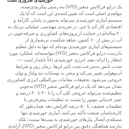
خورشیدی ضروری است
یک درایو فرکانس متغیر (VFD) به‌درستی پیکربندی‌شده،
مؤلفه‌ی اصلی است که تعیین‌کننده‌ی این است که آیا یک
سیستم آبیاری خورشیدی می‌تواند به‌صورت پایدار، کارآمد و
اقتصادی کار کند یا خیر. در تجربه‌ی مهندسی عملیاتی نزدیک به
۲۰ ساله‌ام در حمایت از پروژه‌های کشاورزی و صرفه‌جویی در
آب در بیش از ۶۰ کشور، شاهد شکست بی‌شماری از
سیستم‌های آبیاری خورشیدی بوده‌ام که تنها به دلیل تنظیم
نادرست درایو فرکانس متغیر (VFD) نتوانسته‌اند عملکرد مورد
انتظار را ارائه دهند. انرژی خورشیدی ذاتاً ناپایدار است —
شدت تابش به‌سرعت تحت تأثیر ابرها، زمان روز و شرایط
آب‌وهوایی تغییر می‌کند و منجر به نوسانات تند ولتاژ و توان
خروجی می‌شود. تحقیقات مقامات بین‌المللی انرژی کشاورزی
نشان می‌دهد که یک درایو فرکانس متغیر (VFD) به‌خوبی
تنظیم‌شده می‌تواند خروجی کلی آب را تا ۳۰ تا ۴۰ درصد و
عمر خدماتی موتور را نسبت به تنظیمات پیش‌فرض یا
تنظیمات ضعیف، تا ۵۰ درصد افزایش دهد. همان‌طور که
کارشناسان صنعت تأکید می‌کنند، آبیاری خورشیدی تنها
مسئله‌ی اتصال پنل‌های خورشیدی به پمپ‌ها نیست؛ بلکه
نیازمند هماهنگی دقیق بین درایو فرکانس متغیر (VFD)، آرایه‌ی