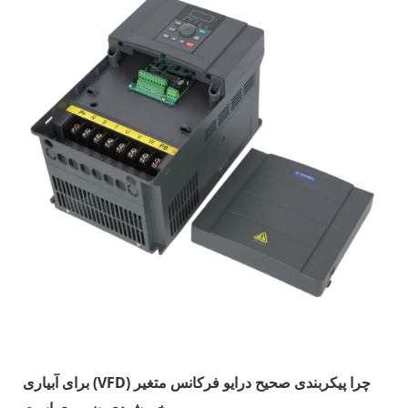
چرا پیکربندی صحیح درایو فرکانس متغیر (VFD) برای آبیاری