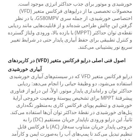
خورشیدی و موتور برای جذب حداکثر انرژی موجود است.
محصولات تخصصی ما از درایوهای فرکانس متغیر (VFD)
اختصاصی خورشیدی، از جمله سری G580MPV، با در نظر
گرفتن این چالش طراحی شده‌اند و از قابلیت‌هایی مانند ردیابی
نقطه‌ی توان حداکثر (MPPT) با بازده بالا، ورودی ولتاژ گسترده
و کنترل تطبیقی برای حفظ آبیاری پایدار حتی در شرایط تغییر
سریع نور پشتیبانی می‌کنند.
اصول فنی اصلی درایو فرکانس متغیر (VFD) در کاربردهای
آبیاری خورشیدی
درایو فرکانس متغیر VFD که در سیستم‌های آبیاری خورشیدی
استفاده می‌شود، دو وظیفهٔ حیاتی را انجام می‌دهد: ردیابی
حداکثر توان و راه‌اندازی پایدار موتور. اولاً، این درایو از فناوری
پیشرفتهٔ MPPT برای تشخیص پیوستهٔ وضعیت خروجی آرایهٔ
خورشیدی و تنظیم پویای فرکانس کاری به‌منظور نگه‌داری
پنل‌های خورشیدی در نقطهٔ حداکثر توان آن‌ها استفاده می‌کند.
ثانیاً، این درایو ورودی ناپایدار جریان مستقیم (DC) را به
خروجی پایدار جریان متناوب سه‌فاز (AC) با فرکانس قابل
تنظیم تبدیل می‌کند تا پمپ‌های آب را به‌صورت ایمن و کارآمد