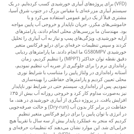
(VFD) برای پروژه‌های آبیاری خورشیدی کسب کرده‌ایم. در یک
سیستم آبیاری مزرعه‌ای با مقیاس بزرگ در جنوب شرق آسیا،
مشتری قبلاً از یک درایو عمومی استفاده می‌کرد و با
خاموشی‌های مکرر، جریان ناپایدار و خروجی آب پایین مواجه
بود. مهندسان ما بررسی‌های محلی انجام دادند، پارامترهای
آرایه خورشیدی، ویژگی‌های پمپ و نیاز به آب آبیاری را تحلیل
کردند و سپس تنظیمات حرفه‌ای برای درایو فرکانس متغیر
خورشیدی G580MPV ما انجام دادند. ما پارامترهای ردیابی
دقیق نقطه توان حداکثر (MPPT) را تنظیم کردیم، زمان
راه‌اندازی نرم را برای جلوگیری از ضربه آب تنظیم نمودیم،
آستانه راه‌اندازی در ولتاژ پایین را متناسب با شرایط نوری
محلی تعیین کردیم و پارامترهای حفاظتی را بهینه‌سازی
نمودیم. پس از راه‌اندازی، سیستم حتی در شرایط نور ناپایدار
نیز به‌صورت مداوم کار کرد و خروجی روزانه آب بیش از ۳۵٪
افزایش یافت. در پروژه دیگری از آبیاری خورشیدی در هند، ما
حفاظت در برابر کار بدون آب (Dry-run) و حالت صرفه‌جویی
در انرژی با توان پایین را برای درایو فرکانس متغیر تنظیم
کردیم که منجر به عملکرد پایدار بیش از سه سال با تقریباً هیچ
خرابی‌ای شد. این موارد نشان می‌دهند که تنظیمات حرفه‌ای و