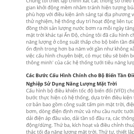
Chúng tôi thiết lập chính xác các thông số theo 
gian khởi động mềm nhằm tránh hiện tượng búa 
phù hợp với điều kiện ánh sáng tại địa phương v
thử nghiệm, hệ thống duy trì hoạt động liên tục
đồng thời sản lượng nước bơm ra mỗi ngày tăng
mặt trời khác tại Ấn Độ, chúng tôi đã cấu hình 
năng lượng ở công suất thấp cho bộ biến tần đ
ổn định trong hơn ba năm với gần như không xả
việc cấu hình chuyên biệt, có mục tiêu sẽ biến b
thông minh' của các hệ thống tưới tiêu năng lượ
Các Bước Cấu Hình Chính cho Bộ Biến Tần Đi
Nghiệp Sử Dụng Năng Lượng Mặt Trời
Cấu hình bộ điều khiển tốc độ biến đổi (VFD) ch
bước thực hiện có hệ thống, dựa trên điều kiện 
cơ bản bao gồm công suất tấm pin mặt trời, đi
bơm, dòng điện định mức và nhu cầu nước tưới. 
dải điện áp đầu vào, dải tần số đầu ra, các thô
động/dừng. Thứ ba, kích hoạt và điều chỉnh th
thác tối đa năng lượng mặt trời. Thứ tư, thiết l