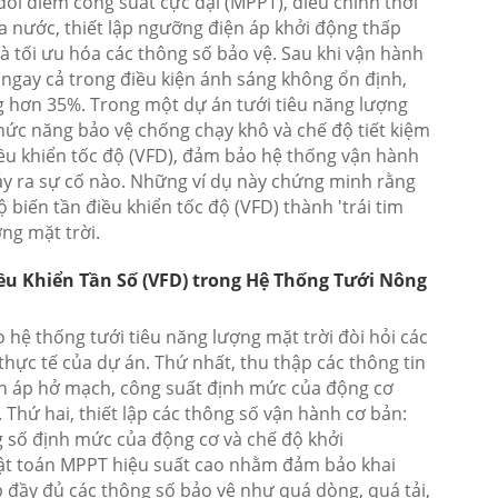
dõi điểm công suất cực đại (MPPT), điều chỉnh thời
nước, thiết lập ngưỡng điện áp khởi động thấp
à tối ưu hóa các thông số bảo vệ. Sau khi vận hành
 ngay cả trong điều kiện ánh sáng không ổn định,
 hơn 35%. Trong một dự án tưới tiêu năng lượng
chức năng bảo vệ chống chạy khô và chế độ tiết kiệm
iều khiển tốc độ (VFD), đảm bảo hệ thống vận hành
y ra sự cố nào. Những ví dụ này chứng minh rằng
ộ biến tần điều khiển tốc độ (VFD) thành 'trái tim
ng mặt trời.
ều Khiển Tần Số (VFD) trong Hệ Thống Tưới Nông
o hệ thống tưới tiêu năng lượng mặt trời đòi hỏi các
thực tế của dự án. Thứ nhất, thu thập các thông tin
ện áp hở mạch, công suất định mức của động cơ
Thứ hai, thiết lập các thông số vận hành cơ bản:
ng số định mức của động cơ và chế độ khởi
uật toán MPPT hiệu suất cao nhằm đảm bảo khai
ập đầy đủ các thông số bảo vệ như quá dòng, quá tải,