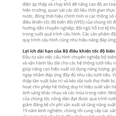
điện áp thấp và chạy khô để nâng cao độ an toà
hiện trường, quan sát các dữ liệu thời gian thực
nước, đồng thời hiệu chỉnh tinh vi các thông số
điều khiển tốc độ biến đổi (VFD) của chúng tôi
hướng dẫn chuyên nghiệp; đội ngũ hỗ trợ kỹ thuậ
trong suốt quá trình cấu hình. Các sản phẩm đ
quy trình cấu hình cũng như hiệu năng đáp ứng 
Lợi ích dài hạn của Bộ điều khiển tốc độ biến
Đầu tư vào việc cấu hình chuyên nghiệp bộ biến t
và vận hành lâu dài cho các hệ thống tưới tiêu 
giúp nâng cao hiệu suất sử dụng năng lượng, g
ngày nhằm đáp ứng đầy đủ nhu cầu tưới tiêu. 
thấp tần suất bảo trì và kéo dài tuổi thọ thiết b
hoạt cho phép hệ thống duy trì hiệu suất vận h
ánh sáng khác nhau và các mùa trong năm. Nhờ c
của chúng tôi, nông dân đạt được quá trình tưới
giảm đáng kể chi phí sản xuất và tăng năng suất
19 năm kinh nghiệm, chúng tôi cung cấp các sản