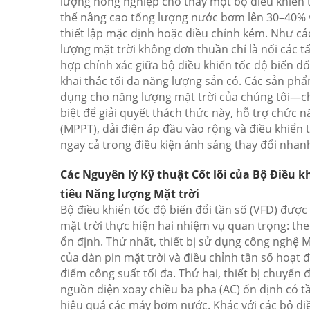
lượng nông nghiệp cho thấy một bộ điều khiển t
thể nâng cao tổng lượng nước bơm lên 30–40% v
thiết lập mặc định hoặc điều chỉnh kém. Như c
lượng mặt trời không đơn thuần chỉ là nối các t
hợp chính xác giữa bộ điều khiển tốc độ biến đổ
khai thác tối đa năng lượng sẵn có. Các sản phẩ
dụng cho năng lượng mặt trời của chúng tôi—
biệt để giải quyết thách thức này, hỗ trợ chức 
(MPPT), dải điện áp đầu vào rộng và điều khiển 
ngay cả trong điều kiện ánh sáng thay đổi nhan
Các Nguyên lý Kỹ thuật Cốt lõi của Bộ Điều k
tiêu Năng lượng Mặt trời
Bộ điều khiển tốc độ biến đổi tần số (VFD) được
mặt trời thực hiện hai nhiệm vụ quan trọng: the
ổn định. Thứ nhất, thiết bị sử dụng công nghệ MP
của dàn pin mặt trời và điều chỉnh tần số hoạt
điểm công suất tối đa. Thứ hai, thiết bị chuyển
nguồn điện xoay chiều ba pha (AC) ổn định có t
hiệu quả các máy bơm nước. Khác với các bộ đi