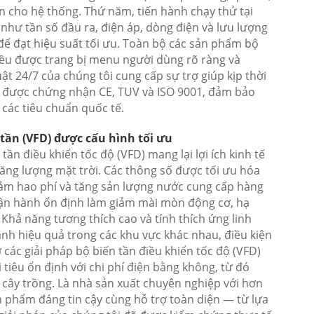
n cho hệ thống. Thứ năm, tiến hành chạy thử tại
 như tần số đầu ra, điện áp, dòng điện và lưu lượng
 để đạt hiệu suất tối ưu. Toàn bộ các sản phẩm bộ
 đều được trang bị menu người dùng rõ ràng và
t 24/7 của chúng tôi cung cấp sự trợ giúp kịp thời
ã được chứng nhận CE, TUV và ISO 9001, đảm bảo
các tiêu chuẩn quốc tế.
 tần (VFD) được cấu hình tối ưu
ần điều khiển tốc độ (VFD) mang lại lợi ích kinh tế
năng lượng mặt trời. Các thông số được tối ưu hóa
iảm hao phí và tăng sản lượng nước cung cấp hàng
Vận hành ổn định làm giảm mài mòn động cơ, hạ
ị. Khả năng tương thích cao và tính thích ứng linh
ành hiệu quả trong các khu vực khác nhau, điều kiện
ác giải pháp bộ biến tần điều khiển tốc độ (VFD)
 tiêu ổn định với chi phí điện bằng không, từ đó
 cây trồng. Là nhà sản xuất chuyên nghiệp với hơn
 phẩm đáng tin cậy cùng hỗ trợ toàn diện — từ lựa