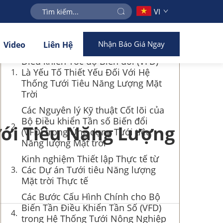
VI
Mục lục
Nhận Báo Giá Ngay
Video
Liên Hệ
Tại sao Việc Cấu hình Đúng Bộ
Điều khiển Tốc độ Biến đổi (VFD)
Là Yếu Tố Thiết Yếu Đối Với Hệ
Thống Tưới Tiêu Năng Lượng Mặt
Trời
Các Nguyên lý Kỹ thuật Cốt lõi của
Bộ Điều khiển Tần số Biến đổi
ưới Tiêu Năng Lượng
(VFD) trong Ứng dụng Tưới tiêu
Năng lượng Mặt trời
Kinh nghiệm Thiết lập Thực tế từ
Các Dự án Tưới tiêu Năng lượng
Mặt trời Thực tế
Các Bước Cấu Hình Chính cho Bộ
Biến Tần Điều Khiển Tần Số (VFD)
trong Hệ Thống Tưới Nông Nghiệp