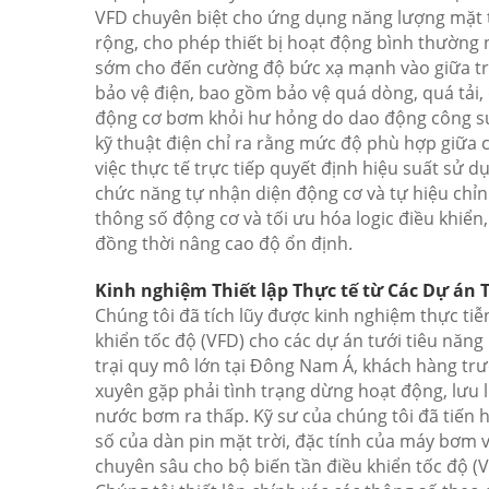
VFD chuyên biệt cho ứng dụng năng lượng mặt tr
rộng, cho phép thiết bị hoạt động bình thường 
sớm cho đến cường độ bức xạ mạnh vào giữa trư
bảo vệ điện, bao gồm bảo vệ quá dòng, quá tải, 
động cơ bơm khỏi hư hỏng do dao động công su
kỹ thuật điện chỉ ra rằng mức độ phù hợp giữa 
việc thực tế trực tiếp quyết định hiệu suất sử 
chức năng tự nhận diện động cơ và tự hiệu chỉnh
thông số động cơ và tối ưu hóa logic điều khiển
đồng thời nâng cao độ ổn định.
Kinh nghiệm Thiết lập Thực tế từ Các Dự án 
Chúng tôi đã tích lũy được kinh nghiệm thực tiễ
khiển tốc độ (VFD) cho các dự án tưới tiêu năng
trại quy mô lớn tại Đông Nam Á, khách hàng tr
xuyên gặp phải tình trạng dừng hoạt động, lưu
nước bơm ra thấp. Kỹ sư của chúng tôi đã tiến h
số của dàn pin mặt trời, đặc tính của máy bơm v
chuyên sâu cho bộ biến tần điều khiển tốc độ (