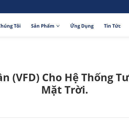
Chúng Tôi
Sản Phẩm
Ứng Dụng
Tin Tức
ần (VFD) Cho Hệ Thống T
Mặt Trời.