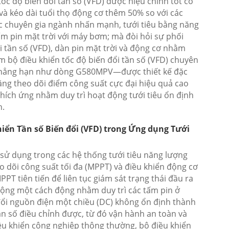
ốc độ biến đổi tần số (VFD) được hiệu chỉnh tốt có
à kéo dài tuổi thọ động cơ thêm 50% so với các
ác chuyên gia ngành nhấn mạnh, tưới tiêu bằng năng
ấm pin mặt trời với máy bơm; mà đòi hỏi sự phối
i tần số (VFD), dàn pin mặt trời và động cơ nhằm
m bộ điều khiển tốc độ biến đổi tần số (VFD) chuyên
chẳng hạn như dòng G580MPV—được thiết kế đặc
năng theo dõi điểm công suất cực đại hiệu quả cao
thích ứng nhằm duy trì hoạt động tưới tiêu ổn định
h.
hiển Tần số Biến đổi (VFD) trong Ứng dụng Tưới
 sử dụng trong các hệ thống tưới tiêu năng lượng
o dõi công suất tối đa (MPPT) và điều khiển động cơ
PT tiên tiến để liên tục giám sát trạng thái đầu ra
 động một cách động nhằm duy trì các tấm pin ở
 đổi nguồn điện một chiều (DC) không ổn định thành
ần số điều chỉnh được, từ đó vận hành an toàn và
ều khiển công nghiệp thông thường, bộ điều khiển