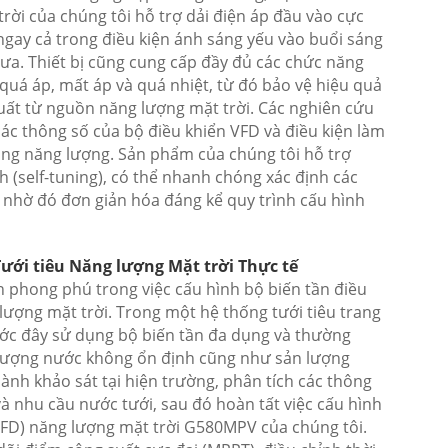
ời của chúng tôi hỗ trợ dải điện áp đầu vào cực
ngay cả trong điều kiện ánh sáng yếu vào buổi sáng
a. Thiết bị cũng cung cấp đầy đủ các chức năng
quá áp, mất áp và quá nhiệt, từ đó bảo vệ hiệu quả
ất từ nguồn năng lượng mặt trời. Các nghiên cứu
các thông số của bộ điều khiển VFD và điều kiện làm
dụng năng lượng. Sản phẩm của chúng tôi hỗ trợ
 (self-tuning), có thể nhanh chóng xác định các
, nhờ đó đơn giản hóa đáng kể quy trình cấu hình
Tưới tiêu Năng lượng Mặt trời Thực tế
n phong phú trong việc cấu hình bộ biến tần điều
 lượng mặt trời. Trong một hệ thống tưới tiêu trang
ước đây sử dụng bộ biến tần đa dụng và thường
 lượng nước không ổn định cũng như sản lượng
ành khảo sát tại hiện trường, phân tích các thông
à nhu cầu nước tưới, sau đó hoàn tất việc cấu hình
VFD) năng lượng mặt trời G580MPV của chúng tôi.