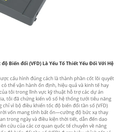
độ Biến đổi (VFD) Là Yếu Tố Thiết Yếu Đối Với Hệ
được cấu hình đúng cách là thành phần cốt lõi quyết
i có thể vận hành ổn định, hiệu quả và kinh tế hay
a tôi trong lĩnh vực kỹ thuật hỗ trợ các dự án
ia, tôi đã chứng kiến vô số hệ thống tưới tiêu năng
chỉ vì bộ điều khiển tốc độ biến đổi tần số (VFD)
 trời vốn mang tính bất ổn—cường độ bức xạ thay
n trong ngày và điều kiện thời tiết, dẫn đến dao
iên cứu của các cơ quan quốc tế chuyên về năng