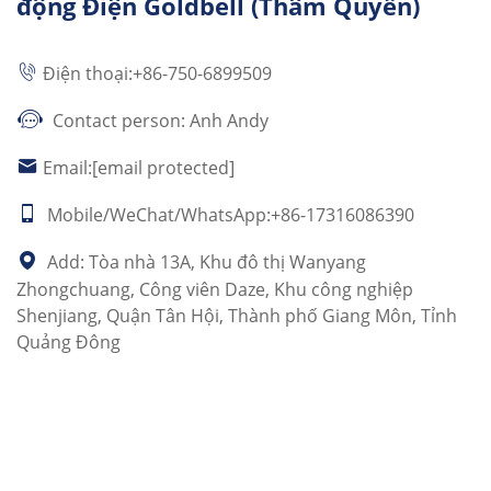
động Điện Goldbell (Thâm Quyến)
Quyến, Tỉnh
Quảng
Điện thoại:
+86-750-6899509
Đông, Trung
Quốc
Contact person: Anh Andy
Email:
[email protected]
Mobile/WeChat/WhatsApp:+86-17316086390
Add: Tòa nhà 13A, Khu đô thị Wanyang
Zhongchuang, Công viên Daze, Khu công nghiệp
Shenjiang, Quận Tân Hội, Thành phố Giang Môn, Tỉnh
Quảng Đông