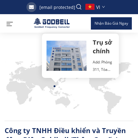
VI
[email protected]
Nhận Báo Giá Ngay
Trụ sở
Liên hệ
chính
Add: Phòng
311, Tòa
nhà 37, Khu
công nghiệp
Yintian, Khu
dân cư
Yantian, Phố
Xixiang,
Quận
Công ty TNHH Điều khiển và Truyền
Bao'an,
Thâm