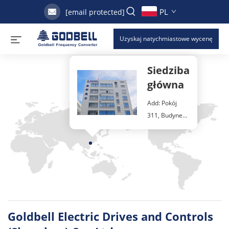
PL
[email protected]
Uzyskaj natychmiastowe wycenę
Siedziba
Kontakt
główna
Add: Pokój
311, Budynek
37, Strefa
Przemysłowa
Yintian,
Osiedle
Yantian, Ulica
Xixiang,
Dzielnica
Goldbell Electric Drives and Controls
Bao'an,
Shenzhen,