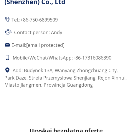
(Shenzhen) Co., Ltd
Prowincja
Guangdong,
Tel.:
+86-750-6899509
Chiny
Contact person: Andy
E-mail:
[email protected]
Mobile/WeChat/WhatsApp:+86-17316086390
Add: Budynek 13A, Wanyang Zhongchuang City,
Park Daze, Strefa Przemysłowa Shenjiang, Rejon Xinhui,
Miasto Jiangmen, Prowincja Guangdong
Uzyskaj bezpłatną ofertę