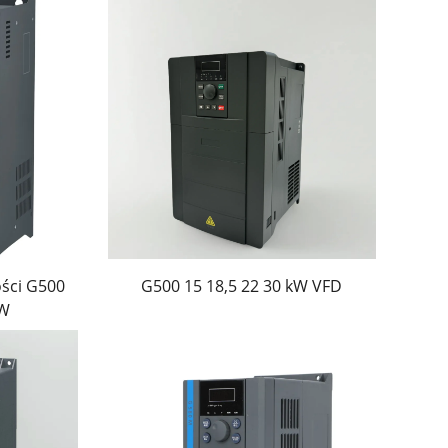
ell dynamicznie dostosowują prędkość silnika
nych. Wbudowane sterowanie PID, funkcje
nimalizują obciążenia mechaniczne,
ści energii na poziomie 20–60% po
o zastosowań wymagających stałego momentu
omencie obrotowym, takich jak pompy i
ości G500
G500 15 18,5 22 30 kW VFD
ynną pracę. W systemach transportowych
kW
kcję momentu obrotowego i dynamiczną
ach, co upraszcza zarządzanie zapasami.
munikacji, w tym Modbus-RTU, CANopen, Profibus