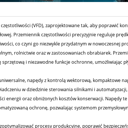
 częstotliwości (VFD), zaprojektowane tak, aby poprawić kont
owej. Przemiennik częstotliwości precyzyjnie reguluje prę
liwości, co czyni go niezwykle przydatnym w nowoczesnej pr
ylnym, rolnictwie oraz w zastosowaniach obrabiarek. Przemie
 sprzętową i niezawodne funkcje ochronne, umożliwiając pł
uniwersalne, napędy z kontrolą wektorową, kompaktowe nap
adczeniu w dziedzinie sterowania silnikami i automatyzacji,
ści energii oraz obniżonych kosztów konserwacji. Napędy te
tomatyzowaną ochronę, pozwalając systemom przemysłowym
ą zoptymalizować procesy produkcyjne, poprawić bezpieczeń