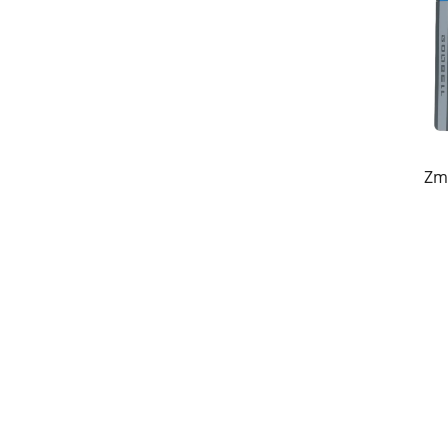
oraz opcjonalny przemysłowy Ethernet. Umożl
zdalnie monitorować stan silnika, odczytywać
w kompleksowe funkcje ochronne, takie jak oc
bezpieczną pracę w różnych warunkach prze
5. Łatwa instalacja i intuicyjna obsługa
Zm
Zmienniki częstotliwości Goldbell są wyposa
instalację i zmniejsza potrzebę posiadania w
grupowanie parametrów przyspieszają wprowa
techniczna zapewniają klientom szybkie skonfi
Zalety produkcji i przewagi techniczne
1. Komponenty wysokiej jakości dla długot
Goldbell dobiera zaawansowane moduły mocy,