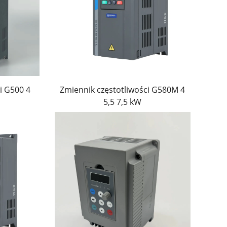
A i platformami automatyki. Operatorzy mogą
zejrzystość i kontrolę. Napędy są wyposażone
zwarciami i przegrzaniem, zapewniając
i G500 4
Zmiennik częstotliwości G580M 4
intuicyjne menu parametrów. Upraszcza to
5,5 7,5 kW
uruchamiania, ustawienia fabryczne oraz
 przewodniki wideo oraz globalna pomoc
estoje i koszty instalacji.
układy sterujące oraz trwałe wentylatory