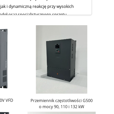
jak i dynamiczną reakcję przy wysokich
deł oraz specjalistycznego sprzętu
acy, usprawniać operacje i osiągać wydajność
przemysłowe oraz precyzyjne obwody sterujące.
raz przy dużych obciążeniach. Zaawansowany
kościach, co czyni przetwornicę
nej wibracji. Konstrukcja przemysłowa
80V VFD
Przemiennik częstotliwości G500
o mocy 90, 110 i 132 kW