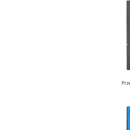
Jedną z najważniejszych zalet napędu o zmienn
w zależności od obciążenia, optymalizując zu
miękkiego rozruchu i zatrzymania oraz możli
zmniejszają wpływ prądu szczytowego i wydłuża
zainstalowaniu falowników Goldbell, w zależn
3. Elastyczna kompatybilność w różnych z
Goldbell VFDs są kompatybilne z szerokim z
obrotowego, takich jak taśmy transportowe, 
Prz
wentylatory. W systemach zaopatrzenia w wod
umożliwia precyzyjną synchronizację prędkoś
regulację obciążenia. Ta elastyczność pozwal
4. Inteligentna komunikacja i integracja
Aby wspierać inicjatywy przemysłu 4.0 i intel