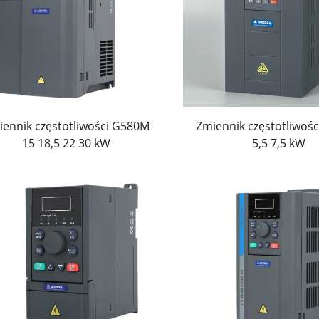
iwia to płynną integrację z układami PLC, systemami SCAD
 historię usterek i dostosowywać parametry, co poprawia pr
hrona przed przeciążeniem, przepięciem, niedociśnieniem, 
mysłowych.
iennik częstotliwości G580M
Zmiennik częstotliwośc
żone w modułowe zaciski, czytelne oznaczenia przewodów i 
15 18,5 22 30 kW
5,5 7,5 kW
yspecjalizowanej wiedzy technicznej. Wbudowane kreatorzy 
dzanie urządzeń do eksploatacji. Kompleksowe instrukcje,
gurowanie i efektywne użytkowanie napędów, co zmniejsza prz
rwałej trwałości
 kondensatory odporno na wysoką temperaturę, precyzyjne 