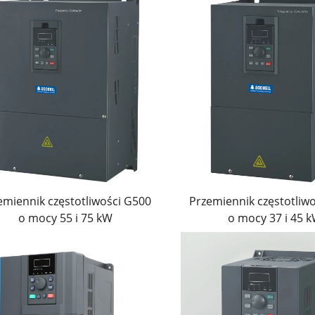
ej częstotliwości jest oszczędność energii. Falowniki Goldb
życie energii w pompach, wentylatorach i liniach produkcyj
wość dostosowania krzywych przyspieszenia i hamowania mi
ją żywotność silnika. Klienci zazwyczaj osiągają oszczędno
ości od typu zastosowania.
astosowaniach
akresem silników i systemów przemysłowych. Nadają się d
mieszadła i sprężarki, a także do zastosowań o zmiennym m
emiennik częstotliwości G500
Przemiennik częstotliw
ę, przetwornica zapewnia stabilną kontrolę ciśnienia i pł
o mocy 55 i 75 kW
o mocy 37 i 45 
ci. W obrabiarkach i sprzęcie ciężkim zapewnia szybką rea
a klientom wykorzystywać tę samą serię VFD w wielu maszyn
igentnych fabryk, falowniki Goldbell oferują wiele opcji ko