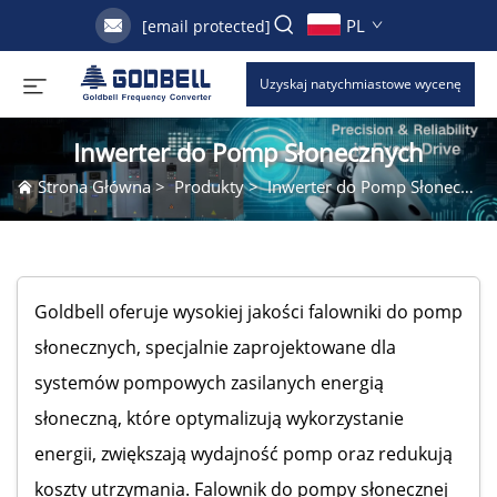
PL
[email protected]
Uzyskaj natychmiastowe wycenę
Inwerter do Pomp Słonecznych
Strona Główna
>
Produkty
>
Inwerter do Pomp Słonecznych
Goldbell oferuje wysokiej jakości falowniki do pomp
słonecznych, specjalnie zaprojektowane dla
systemów pompowych zasilanych energią
słoneczną, które optymalizują wykorzystanie
energii, zwiększają wydajność pomp oraz redukują
koszty utrzymania. Falownik do pompy słonecznej