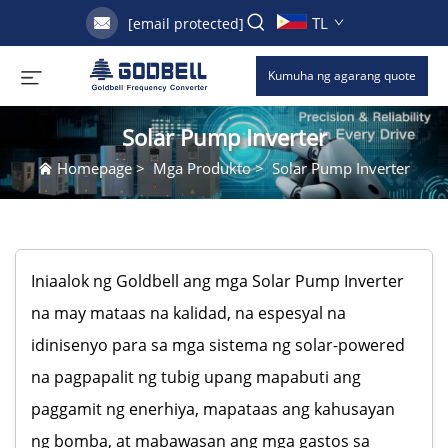
TL
[email protected]
Kumuha ng agarang quote
Solar Pump Inverter
Homepage
>
Mga Produkto
>
Solar Pump Inverter
Iniaalok ng Goldbell ang mga Solar Pump Inverter
na may mataas na kalidad, na espesyal na
idinisenyo para sa mga sistema ng solar-powered
na pagpapalit ng tubig upang mapabuti ang
paggamit ng enerhiya, mapataas ang kahusayan
ng bomba, at mabawasan ang mga gastos sa