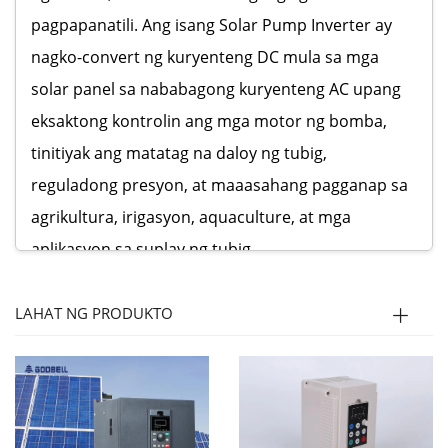
pagpapanatili. Ang isang Solar Pump Inverter ay
nagko-convert ng kuryenteng DC mula sa mga
solar panel sa nababagong kuryenteng AC upang
eksaktong kontrolin ang mga motor ng bomba,
tinitiyak ang matatag na daloy ng tubig,
reguladong presyon, at maaasahang pagganap sa
agrikultura, irigasyon, aquaculture, at mga
aplikasyon sa suplay ng tubig.
Sinusuportahan ng Goldbell Solar Pump Inverters
ang malawakang uri ng mga motor, kabilang ang
LAHAT NG PRODUKTO
mga asynchronous motor, DC motor, at three-
phase AC pump. Ang mga produkto ay idinisenyo
para sa low-voltage startup, mahusay na
operasyon, at intelligent protection, na