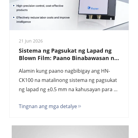
21 Jun 2026
Sistema ng Pagsukat ng Lapad ng
Blown Film: Paano Binabawasan ng
Matalinong Gauge ang Scrap ng 90%
Alamin kung paano nagbibigay ang HN-
| Gabay para sa Bumibili noong
2025
CK100 na matalinong sistema ng pagsukat
ng lapad ng ±0.5 mm na kahusayan para sa
mga linya ng extrusion ng blown film sa
Tingnan ang mga detalye
1/10 lamang ng presyo ng mga European
brand tulad ng Kündig at NDC. Buong
teknikal na paghahambing, pagsusuri ng
ROI (Return on Investment), at gabay sa