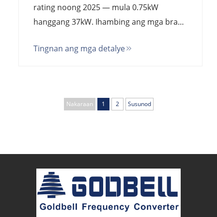
rating noong 2025 — mula 0.75kW
hanggang 37kW. Ihambing ang mga brand
mula sa Tsina at Europa, unawain ang
Tingnan ang mga detalye
nakatagong gastos, at kalkulahin ang
kabuuang gastos sa pagmamay-ari.
Nakaraan
1
2
Susunod