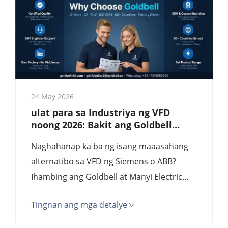
hanggang 45%. Bili nang direkta mula sa
pabrika.
24 May 2026
ulat para sa Industriya ng VFD
noong 2026: Bakit ang Goldbell
G580M ang Nangungunang
Naghahanap ka ba ng isang maaasahang
Alternatibo sa Siemens/ABB at
Pinakamahusay na Solusyon mula
alternatibo sa VFD ng Siemens o ABB?
sa Source Factory batay sa Halaga
Ihambing ang Goldbell at Manyi Electric
(USFULL). Alamin kung bakit ang
Tingnan ang mga detalye
ekspertisya ng Goldbell sa source factory
at ang kalidad nito na sertipikado ng TUV