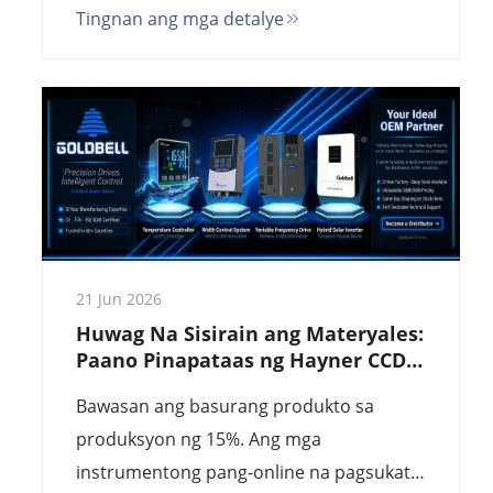
Tingnan ang mga detalye
para sa malalaking linya ng blown film.
Presisyon na 0.01 mm, pagkakilala ng gilid
gamit ang AI, at madaling integrasyon sa
PLC. Walang pagkalito (zero drift),
pinakamataas na ani.
21 Jun 2026
Huwag Na Sisirain ang Materyales:
Paano Pinapataas ng Hayner CCD
Width Gauges ang ROI sa 2026
Bawasan ang basurang produkto sa
produksyon ng 15%. Ang mga
instrumentong pang-online na pagsukat