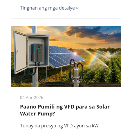
kabuuang gastos sa pagmamay-ari sa
Tingnan ang mga detalye
loob ng 5 taon gamit ang mga tunay na
kalkulasyon bago ka bumili.
04 Apr 2026
Paano Pumili ng VFD para sa Solar
Water Pump?
Tunay na presyo ng VFD ayon sa kW