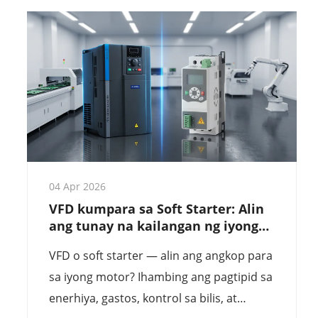
ay nag-aalok ng mas mahusay na halaga sa
presyong whole sale para sa iyong mga
proyekto sa awtomasyon ng industriya.
04 Apr 2026
VFD kumpara sa Soft Starter: Alin
ang tunay na kailangan ng iyong
motor?
VFD o soft starter — alin ang angkop para
sa iyong motor? Ihambing ang pagtipid sa
enerhiya, gastos, kontrol sa bilis, at