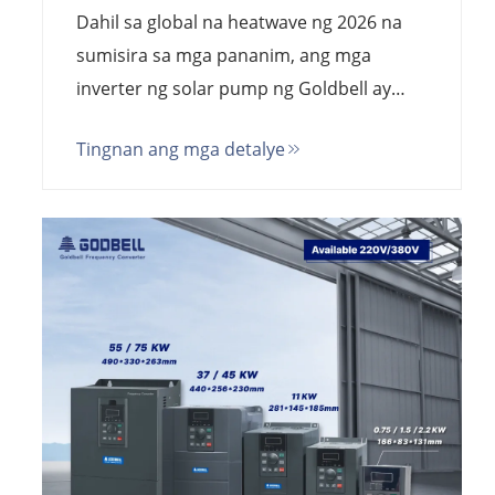
Solar Pump ng Goldbell ang
Dahil sa global na heatwave ng 2026 na
Bagong Pamantayan
sumisira sa mga pananim, ang mga
inverter ng solar pump ng Goldbell ay
nag-aalok ng 99.9% na kahusayan sa
Tingnan ang mga detalye
MPPT at proteksyon na IP65. Ito ang
nangungunang alternatibo sa USFULL
para sa pagsasapalig sa bukid at suplay
ng tubig sa malalayong lugar. Presyo
mula sa pabrika.