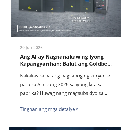
20 Jun 2026
Ang AI ay Nagnanakaw ng Iyong
Kapangyarihan: Bakit ang Goldbell
VFD ang Tagapagligtas ng Enerhiya
Nakakasira ba ang pagsabog ng kuryente
para sa mga Pabrika noong 2026
para sa AI noong 2026 sa iyong kita sa
pabrika? Huwag nang magsubsidyo sa
mga data center. Lumipat sa Goldbell
Tingnan ang mga detalye
G580M—ang mataas na kahusayan na
alternatibo sa Siemens/ABB na
nagpapababa ng gastos sa enerhiya