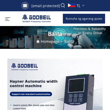
TL
[email protected]
Kumuha ng agarang quote
Balita
Homepage
>
Balita