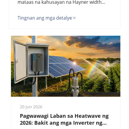
mataas na kahusayan na Hayner width
gauges (ni Goldbell) ay nag-aalok ng
Tingnan ang mga detalye
katiyakan na 0.01 mm at sertipikasyon
mula sa TUV para sa industriya ng non-
woven, plastik na pelikula, at bakal.
Direktang presyo mula sa pabrika para sa
bulk na pagbili.
20 Jun 2026
Pagwawagi Laban sa Heatwave ng
2026: Bakit ang mga Inverter ng