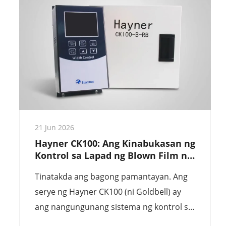
mga teknikal na espesipikasyon para sa
mga tagagawa ng film na nangangailangan
ng upgrade mula sa manu-manong
pagsukat.
21 Jun 2026
Hayner CK100: Ang Kinabukasan ng
Kontrol sa Lapad ng Blown Film na
May Mataas na Presisyon
Tinatakda ang bagong pamantayan. Ang
serye ng Hayner CK100 (ni Goldbell) ay
ang nangungunang sistema ng kontrol sa
lapad batay sa paningin sa buong mundo