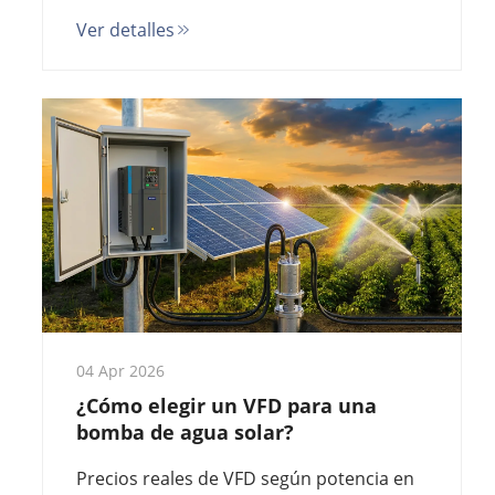
velocidad y coste total de propiedad a
Ver detalles
cinco años con cálculos reales antes de
comprar.
04 Apr 2026
¿Cómo elegir un VFD para una
bomba de agua solar?
Precios reales de VFD según potencia en