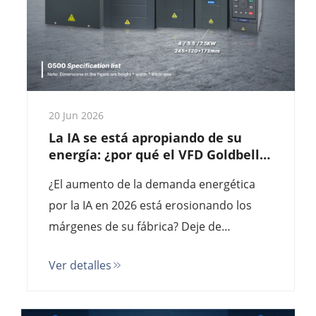
20 Jun 2026
La IA se está apropiando de su
energía: ¿por qué el VFD Goldbell
es el salvador energético para las
¿El aumento de la demanda energética
fábricas de 2026?
por la IA en 2026 está erosionando los
márgenes de su fábrica? Deje de
subvencionar centros de datos. Pase al
Ver detalles
Goldbell G580M: la alternativa de alta
eficiencia a Siemens/ABB que reduce los
costos energéticos hasta un 45 %. Precio