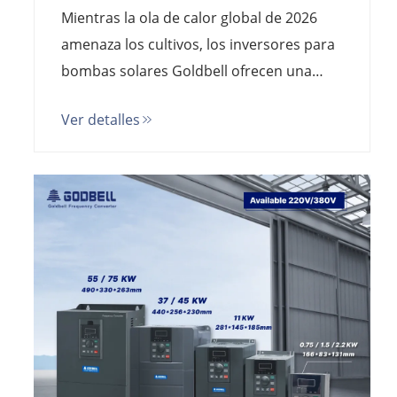
bombas solares Goldbell son el
Mientras la ola de calor global de 2026
nuevo estándar
amenaza los cultivos, los inversores para
bombas solares Goldbell ofrecen una
eficiencia MPPT del 99,9 % y protección
Ver detalles
IP65. La principal alternativa
estadounidense a USFULL para riego
agrícola y suministro remoto de agua.
Precio directo de fábrica.