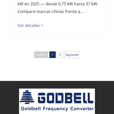
kW en 2025 — desde 0,75 kW hasta 37 kW.
Compare marcas chinas frente a
europeas, comprenda los costes ocultos
Ver detalles
y calcule el coste total de propiedad.
Anterior
1
2
Siguiente