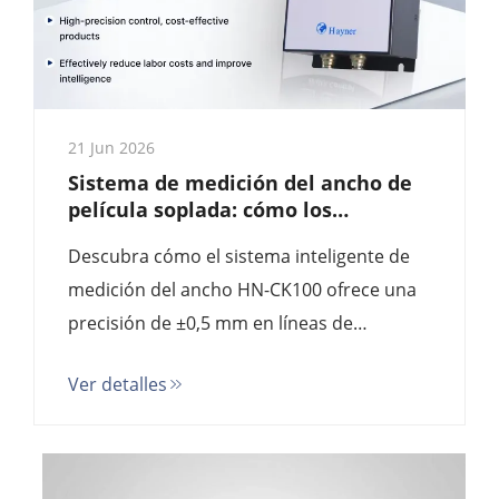
21 Jun 2026
Sistema de medición del ancho de
película soplada: cómo los
medidores inteligentes reducen los
Descubra cómo el sistema inteligente de
residuos en un 90 % | Guía de
compras 2025
medición del ancho HN-CK100 ofrece una
precisión de ±0,5 mm en líneas de
extrusión de películas sopladas al 1/10 del
Ver detalles
costo de marcas europeas como Kündig y
NDC. Comparación técnica completa,
análisis de retorno de la inversión (ROI) y
guía de especificaciones para productores