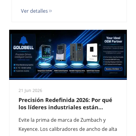
una precisión de 0,01 mm y un
Ver detalles
seguimiento de bordes a alta velocidad
para fábricas de baterías de litio y textiles.
Tasa de muestreo de 1000 Hz. Listos para
la Industria 4.0.
21 Jun 2026
Precisión Redefinida 2026: Por qué
los líderes industriales están
adoptando los calibradores de
Evite la prima de marca de Zumbach y
ancho Hayner
Keyence. Los calibradores de ancho de alta