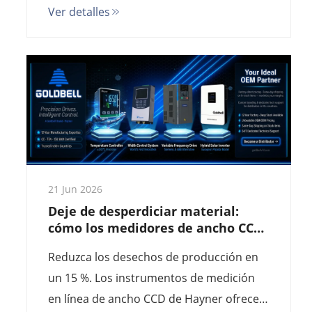
Ver detalles
película soplada. Precisión de 0,01 mm,
detección de bordes mediante IA e
integración perfecta con PLC. Sin deriva,
rendimiento máximo.
21 Jun 2026
Deje de desperdiciar material:
cómo los medidores de ancho CCD
de Hayner aumentan el ROI en
Reduzca los desechos de producción en
2026
un 15 %. Los instrumentos de medición
en línea de ancho CCD de Hayner ofrecen