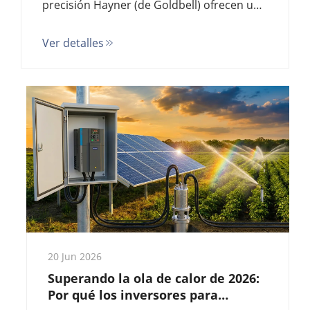
precisión Hayner (de Goldbell) ofrecen una
precisión de 0,01 mm y certificación TÜV
Ver detalles
para las industrias de no tejidos, películas
y acero. Precios mayoristas directos desde
fábrica.
20 Jun 2026
Superando la ola de calor de 2026:
Por qué los inversores para