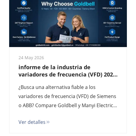
directo de fábrica.
24 May 2026
informe de la industria de
variadores de frecuencia (VFD) 2026:
Por qué el Goldbell G580M es la
¿Busca una alternativa fiable a los
principal alternativa a
Siemens/ABB y la solución más
variadores de frecuencia (VFD) de Siemens
rentable proveniente de fábrica
o ABB? Compare Goldbell y Manyi Electric
(USFULL). Descubra por qué la experiencia
Ver detalles
de Goldbell como fábrica proveedora y su
calidad certificada por TÜV ofrecen una