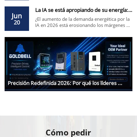
bombas solares Goldbell ofrecen una
eficiencia MPPT del 99,9 % y protección IP65.
La IA se está apropiando de su energía: ¿por qu...
La principal alternativa estadounidense a
Jun
USFULL para riego agrícola y suministro
¿El aumento de la demanda energética por la
20
remoto de agua. Precio directo de fábrica.
IA en 2026 está erosionando los márgenes de
su fábrica? Deje de subvencionar centros de
datos. Pase al Goldbell G580M: la alternativa
de alta eficiencia a Siemens/ABB que reduce
los costos energéticos hasta un 45 %. Precio
directo de fábrica.
Precisión Redefinida 2026: Por qué los líderes ...
Cómo pedir