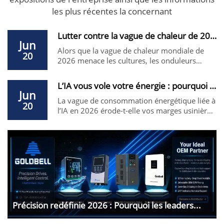
les plus récentes la concernant
Lutter contre la vague de chaleur de 2026 : pou...
Jun
Alors que la vague de chaleur mondiale de
20
2026 menace les cultures, les onduleurs
solaires pour pompes Goldbell offrent un
rendement MPPT de 99,9 % et une protection
L’IA vous vole votre énergie : pourquoi le vari...
IP65. L’alternative premium à USFULL pour
Jun
l’irrigation agricole et l’alimentation en eau
La vague de consommation énergétique liée à
20
dans les zones isolées. Prix direct usine.
l’IA en 2026 érode-t-elle vos marges usinières
? Cessez de subventionner les centres de
données. Passez au Goldbell G580M — une
alternative hautement efficace aux variateurs
Siemens/ABB qui réduit les coûts
énergétiques jusqu’à 45 %. Prix direct usine.
Précision redéfinie 2026 : Pourquoi les leaders...