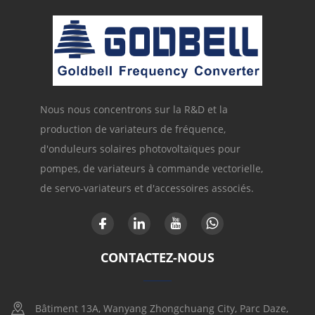
Nous nous concentrons sur la R&D et la
production de variateurs de fréquence,
d'onduleurs solaires photovoltaïques pour
pompes, de variateurs à commande vectorielle,
de servo-variateurs et d'accessoires associés.
CONTACTEZ-NOUS
Bâtiment 13A, Wanyang Zhongchuang City, Parc Daze,