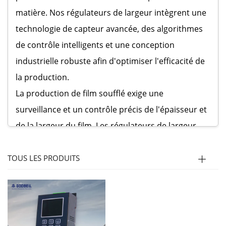
matière. Nos régulateurs de largeur intègrent une
technologie de capteur avancée, des algorithmes
de contrôle intelligents et une conception
industrielle robuste afin d'optimiser l'efficacité de
la production.
La production de film soufflé exige une
surveillance et un contrôle précis de l'épaisseur et
de la largeur du film. Les régulateurs de largeur
Goldbell fournissent en continu des retours au
système de commande de la ligne d'extrusion,
TOUS LES PRODUITS
ajustant automatiquement la position des
rouleaux pour maintenir des dimensions de film
uniformes. Grâce à une combinaison de capteurs
haute précision et d'une interface intuitive, nos