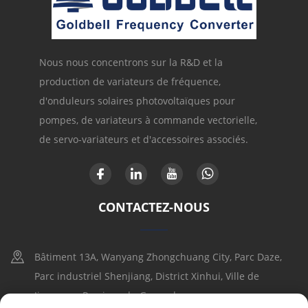
Nous nous concentrons sur la R&D et la
production de variateurs de fréquence,
d'onduleurs solaires photovoltaïques pour
pompes, de variateurs à commande vectorielle,
de servo-variateurs et d'accessoires associés.
CONTACTEZ-NOUS
Bâtiment 13A, Wanyang Zhongchuang City, Parc Daze,
Parc industriel Shenjiang, District Xinhui, Ville de
Jiangmen, Province du Guangdong