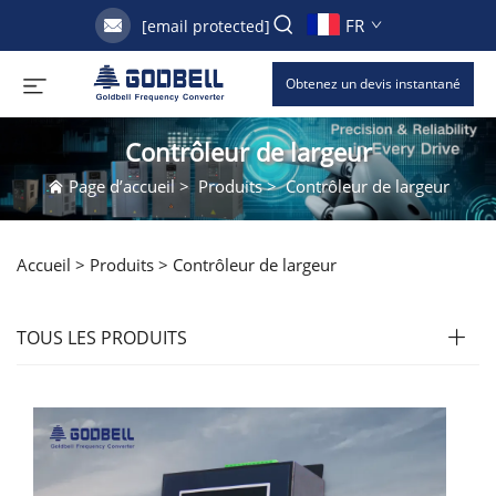
FR
[email protected]
Obtenez un devis instantané
Contrôleur de largeur
Page d’accueil
>
Produits
>
Contrôleur de largeur
Accueil >
Produits
>
Contrôleur de largeur
TOUS LES PRODUITS