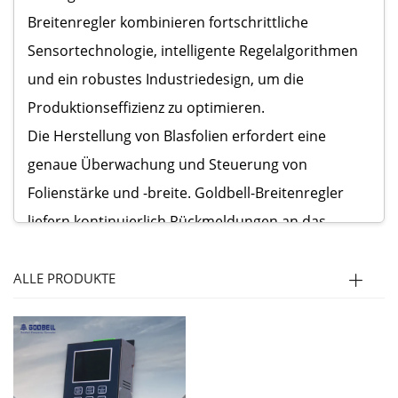
Breitenregler kombinieren fortschrittliche
Sensortechnologie, intelligente Regelalgorithmen
und ein robustes Industriedesign, um die
Produktionseffizienz zu optimieren.
Die Herstellung von Blasfolien erfordert eine
genaue Überwachung und Steuerung von
Folienstärke und -breite. Goldbell-Breitenregler
liefern kontinuierlich Rückmeldungen an das
Steuersystem der Extrusionsanlage und passen
automatisch die Rollenpositionen an, um
ALLE PRODUKTE
einheitliche Folienmaße sicherzustellen. Durch die
Kombination hochpräziser Sensoren und einer
intuitiven Bedienoberfläche helfen unsere
Breitenregler Herstellern, die Produktkonsistenz zu