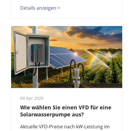
Drehzahlregelung und die
Details anzeigen
Gesamtbetriebskosten über fünf Jahre
anhand realistischer Berechnungen,
bevor Sie kaufen.
04 Apr 2026
Wie wählen Sie einen VFD für eine
Solarwasserpumpe aus?
Aktuelle VFD-Preise nach kW-Leistung im