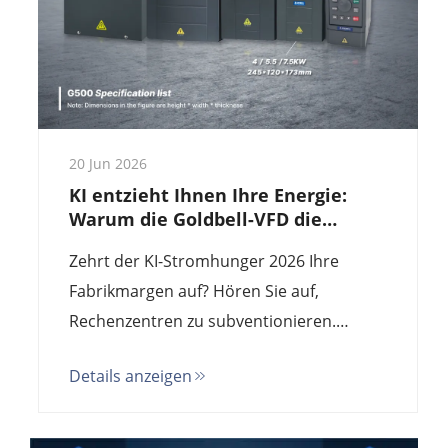
20 Jun 2026
KI entzieht Ihnen Ihre Energie:
Warum die Goldbell-VFD die
Energierettung für Fabriken im
Zehrt der KI-Stromhunger 2026 Ihre
Jahr 2026 ist
Fabrikmargen auf? Hören Sie auf,
Rechenzentren zu subventionieren.
Wechseln Sie zur Goldbell-G580M – der
Details anzeigen
hocheffizienten Alternative zu
Siemens/ABB, die die Energiekosten um
bis zu 45 % senkt. Direkter Fabrikpreis.