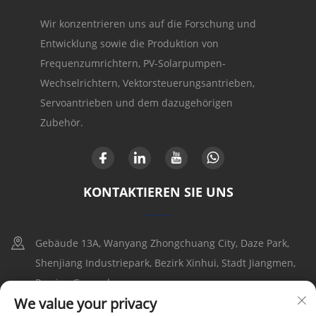
Wir konzentrieren uns auf die Forschung und
Entwicklung sowie die Produktion von
Frequenzumrichtern, PV-Solarpumpen-
Wechselrichtern, Vektorsteuerungsantrieben,
Servoantrieben und dem dazugehörigen
Zubehör.
KONTAKTIEREN SIE UNS
Gebäude 13A, Wanyang Zhongchuang City, Daze Park,
Shenjiang Industriepark, Bezirk Xinhui, Stadt Jiangmen,
Provinz Guangdong
We value your privacy
+86-17316086390