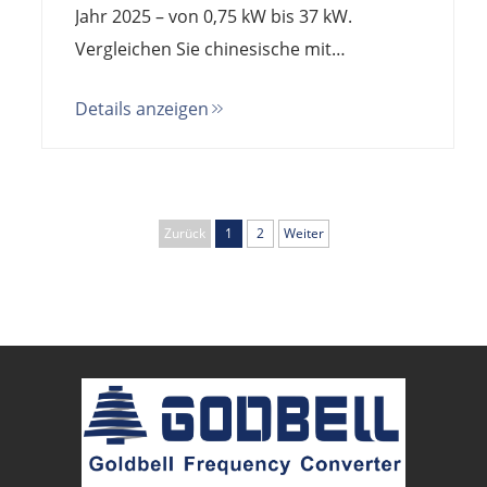
Jahr 2025 – von 0,75 kW bis 37 kW.
Vergleichen Sie chinesische mit
europäischen Marken, verstehen Sie
Details anzeigen
versteckte Kosten und berechnen Sie die
Gesamtbetriebskosten.
Zurück
1
2
Weiter