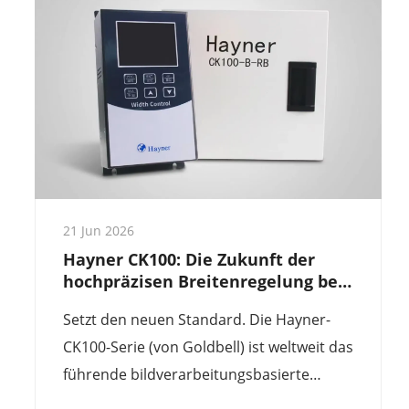
Folienhersteller, die vom manuellen
Messverfahren auf ein automatisiertes
System umsteigen.
21 Jun 2026
Hayner CK100: Die Zukunft der
hochpräzisen Breitenregelung bei
Schlauchfolien
Setzt den neuen Standard. Die Hayner-
CK100-Serie (von Goldbell) ist weltweit das
führende bildverarbeitungsbasierte
Breitenkontrollsystem für große