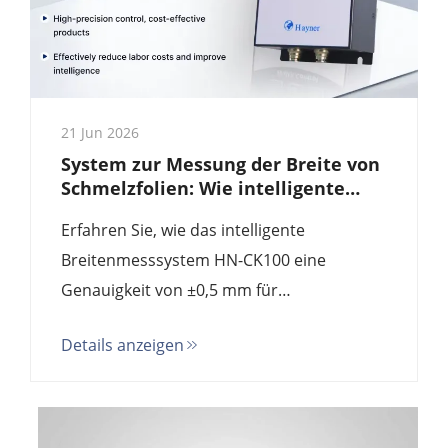
21 Jun 2026
System zur Messung der Breite von
Schmelzfolien: Wie intelligente
Breitenmessgeräte den Ausschuss
Erfahren Sie, wie das intelligente
um 90 % senken | Käuferleitfaden
2025
Breitenmesssystem HN-CK100 eine
Genauigkeit von ±0,5 mm für
Schmelzfolien-Extrusionsanlagen bietet –
Details anzeigen
zu nur einem Zehntel der Kosten
europäischer Marken wie Kündig und NDC.
Vollständiger technischer Vergleich, ROI-
Analyse und Spezifikationsübersicht für