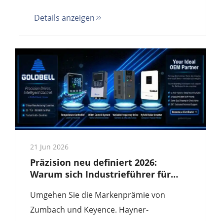
Präzision von 0,01 mm und
Details anzeigen
Hochgeschwindigkeits-Kantenverfolgung
für Lithium-Batterie- und Textilfabriken.
Abtastrate von 1000 Hz. Industrie-4.0-
fähig.
21 Jun 2026
Präzision neu definiert 2026:
Warum sich Industrieführer für
Hayner-Breitenmessgeräte
Umgehen Sie die Markenprämie von
entscheiden
Zumbach und Keyence. Hayner-