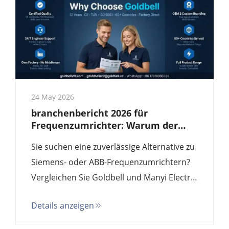
24 May 2026
branchenbericht 2026 für
Frequenzumrichter: Warum der
Goldbell G580M die führende
Sie suchen eine zuverlässige Alternative zu
Alternative zu Siemens/ABB und
die beste Wert-Lösung aus einer
Siemens- oder ABB-Frequenzumrichtern?
Quellfabrik ist
Vergleichen Sie Goldbell und Manyi Electric
(USFULL). Erfahren Sie, warum Goldbells
Details anzeigen
Fachkompetenz als Quellfabrik und die
TÜV-zertifizierte Qualität besseren Wert zu