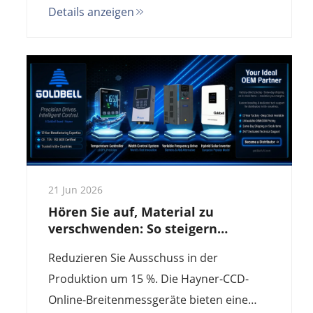
Details anzeigen
Schlauchfolienanlagen. Präzision von 0,01
mm, KI-basierte Kantenerkennung und
nahtlose SPS-Integration. Kein Drift,
maximale Ausbeute.
21 Jun 2026
Hören Sie auf, Material zu
verschwenden: So steigern
Hayner-CCD-Breitenmessgeräte
Reduzieren Sie Ausschuss in der
die Rendite (ROI) im Jahr 2026
Produktion um 15 %. Die Hayner-CCD-
Online-Breitenmessgeräte bieten eine