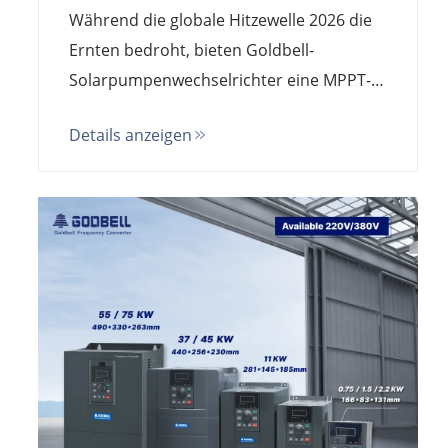
Solarpumpenwechselrichter der
Während die globale Hitzewelle 2026 die
neue Standard sind
Ernten bedroht, bieten Goldbell-
Solarpumpenwechselrichter eine MPPT-
Effizienz von 99,9 % und IP65-Schutz. Die
Details anzeigen
führende Alternative zu USFULL für die
Bewässerung in der Landwirtschaft und
die Wasserversorgung in abgelegenen
Gebieten. Direktpreis vom Hersteller.