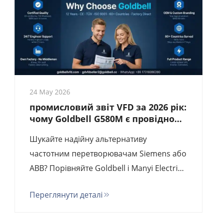
безпосередньо від виробника.
24 May 2026
промисловий звіт VFD за 2026 рік:
чому Goldbell G580M є провідною
альтернативою Siemens/ABB та
Шукайте надійну альтернативу
найкращим рішенням від
заводу-виробника за
частотним перетворювачам Siemens або
співвідношенням ціна/якість
ABB? Порівняйте Goldbell і Manyi Electric
(USFULL). Дізнайтеся, чому експертні
Переглянути деталі
знання Goldbell як заводу-виробника та
сертифікована TUV якість забезпечують