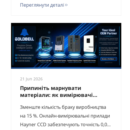
Переглянути деталі
великих ліній з виробництва плівки
методом надування. Точність 0,01 мм,
виявлення країв за допомогою
штучного інтелекту та безперебійна
інтеграція з ПЛК. Відсутність дрейфу,
максимальний вихід продукції.
21 Jun 2026
Припиніть марнувати
матеріали: як вимірювачі
ширини Hayner CCD підвищують
Зменште кількість браку виробництва
рентабельність інвестицій у 2026
році
на 15 %. Онлайн-вимірювальні прилади
Hayner CCD забезпечують точність 0,01