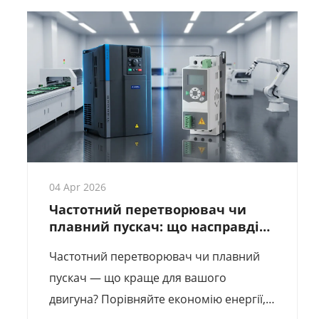
краще співвідношення ціна/якість за
оптовими цінами для ваших проектів
промислової автоматизації.
04 Apr 2026
Частотний перетворювач чи
плавний пускач: що насправді
потрібно вашому двигуну?
Частотний перетворювач чи плавний
пускач — що краще для вашого
двигуна? Порівняйте економію енергії,