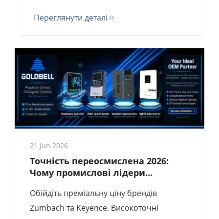
мм та високошвидкісне відстеження
Переглянути деталі
країв для заводів з виробництва літієвих
акумуляторів та текстилю. Частота
дискретизації — 1000 Гц. Готові до
Індустрії 4.0.
21 Jun 2026
Точність переосмислена 2026:
Чому промислові лідери
переходять на ширино-
Обійдіть преміальну ціну брендів
вимірювальні прилади Hayner
Zumbach та Keyence. Високоточні