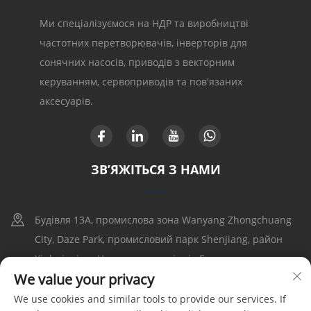
Ми спеціалізуємося на НДР та виробництві
частотних перетворювачів, інверторів для
сонячних насосів, приводів з векторним
керуванням, сервоприводів та пов'язаних
аксесуарів.
ЗВ’ЯЖІТЬСЯ З НАМИ
Будівля 13A, промислова зона Wanyang Zhongchuang
City, Daze Park, промисловий парк Shenjiang, район
Xinhui, місто Цзянмэнь, провінція Гуандун
We value your privacy
+86-17316086390
We use cookies and similar tools to provide our services. If