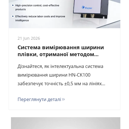
21 Jun 2026
Система вимірювання ширини
плівки, отриманої методом
надування: як розумні датчики
Дізнайтеся, як інтелектуальна система
зменшують відходи на 90 % |
Посібник для покупців 2025 року
вимірювання ширини HN-CK100
забезпечує точність ±0,5 мм на лініях
екструзії плівки, отриманої методом
Переглянути деталі
надування, за ціною, що в 10 разів
нижча, ніж у європейських брендів, таких
як Kündig та NDC. Повне технічне
порівняння, аналіз повернення