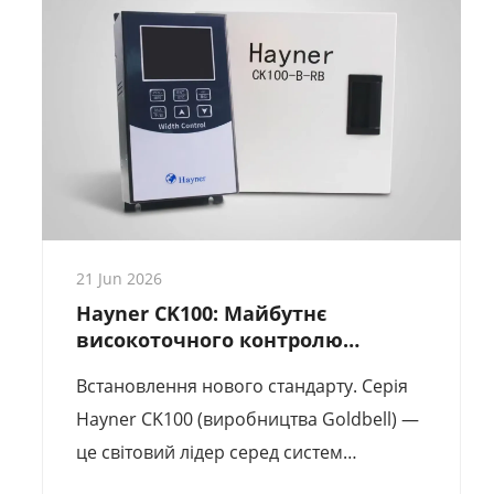
інвестицій (ROI) та керівництво з
технічних характеристик для виробників
плівки, які переходять від ручного
вимірювання.
21 Jun 2026
Hayner CK100: Майбутнє
високоточного контролю
ширини плівки, отриманої
Встановлення нового стандарту. Серія
методом надування
Hayner CK100 (виробництва Goldbell) —
це світовий лідер серед систем
візуального контролю ширини для