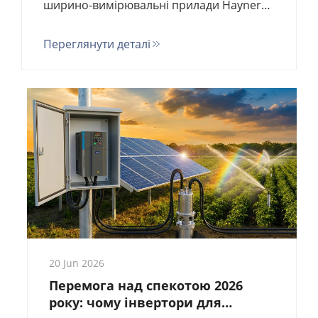
ширино-вимірювальні прилади Hayner
(виробництва Goldbell) забезпечують
Переглянути деталі
точність 0,01 мм та сертифікацію TUV для
галузей нетканих матеріалів, плівок та
сталі. Оптова ціна безпосередньо з
заводу.
20 Jun 2026
Перемога над спекотою 2026
року: чому інвертори для