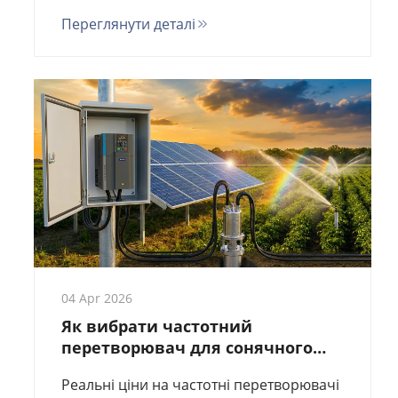
вартість, регулювання швидкості та
Переглянути деталі
загальну вартість володіння протягом 5
років із реальними розрахунками перед
покупкою.
04 Apr 2026
Як вибрати частотний
перетворювач для сонячного
водяного насоса?
Реальні ціни на частотні перетворювачі