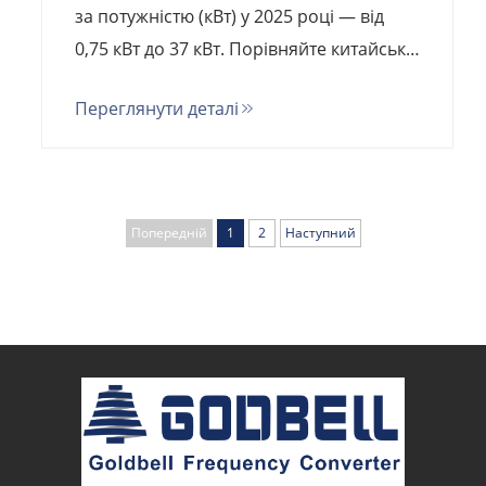
за потужністю (кВт) у 2025 році — від
0,75 кВт до 37 кВт. Порівняйте китайські
та європейські бренди, з’ясуйте
Переглянути деталі
приховані витрати й розрахуйте
загальну вартість володіння.
Попередній
1
2
Наступний