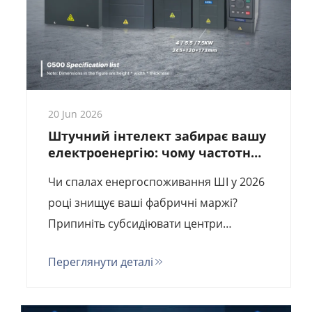
20 Jun 2026
Штучний інтелект забирає вашу
електроенергію: чому частотний
перетворювач Goldbell — це
Чи спалах енергоспоживання ШІ у 2026
рятувальник енергії для фабрик
2026 року
році знищує ваші фабричні маржі?
Припиніть субсидіювати центри
обробки даних. Перейдіть на Goldbell
Переглянути деталі
G580M — високоефективну
альтернативу Siemens/ABB, яка знижує
енерговитрати до 45 %. Ціна