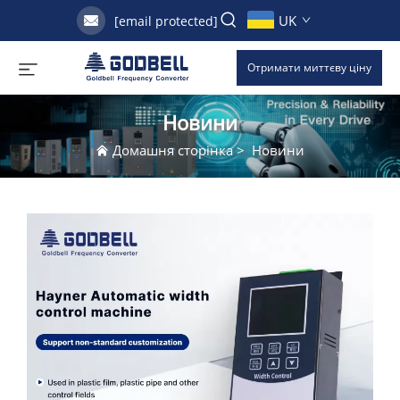
UK
[email protected]
Отримати миттєву ціну
Новини
Домашня сторінка
>
Новини