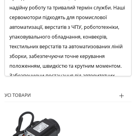
надійну роботу та тривалий термін служби. Наші
сервомотори підходять для промислової
автоматизації, верстатів з ЧПУ, робототехніки,
упаковувального обладнання, конвеєрів,
текстильних верстатів та автоматизованих ліній
зборки, забезпечуючи точне керування
положенням, швидкістю та крутним моментом.
Забезпечуючи постачання від авторитетних
виробників, Goldbell гарантує, що кожен
сервомотор відповідає міжнародним стандартам
УСІ ТОВАРИ
якості. Наша торгова модель дозволяє
пропонувати гнучкі рішення,
конкурентоспроможні ціни та швидку доставку
для різних промислових проектів по всьому