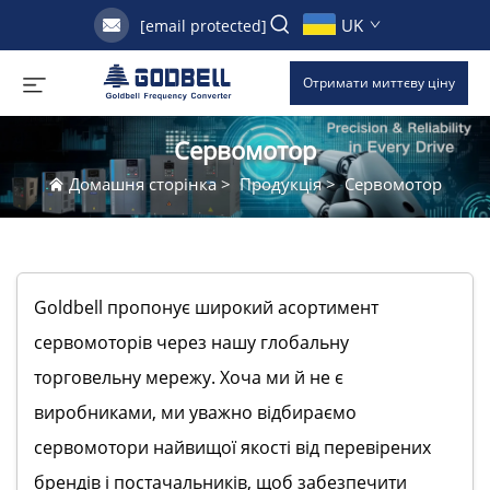
UK
[email protected]
Отримати миттєву ціну
Сервомотор
Домашня сторінка
>
Продукція
>
Сервомотор
Goldbell пропонує широкий асортимент
сервомоторів через нашу глобальну
торговельну мережу. Хоча ми й не є
виробниками, ми уважно відбираємо
сервомотори найвищої якості від перевірених
брендів і постачальників, щоб забезпечити