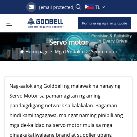
TL
[email protected]
Kumuha ng agarang quote
Servo motor
Homepage
>
Mga Produkto
>
Servo motor
Nag-aalok ang Goldbell ng malawak na hanay ng
Servo Motor sa pamamagitan ng aming
pandaigdigang network sa kalakalan. Bagaman
hindi kami tagagawa, maingat naming pinipili ang
mga de-kalidad na servo motor mula sa mga
pinagkakatiwalaang brand at supplier upang