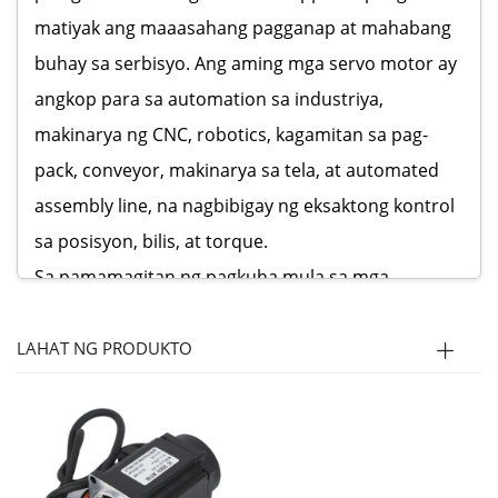
matiyak ang maaasahang pagganap at mahabang
buhay sa serbisyo. Ang aming mga servo motor ay
angkop para sa automation sa industriya,
makinarya ng CNC, robotics, kagamitan sa pag-
pack, conveyor, makinarya sa tela, at automated
assembly line, na nagbibigay ng eksaktong kontrol
sa posisyon, bilis, at torque.
Sa pamamagitan ng pagkuha mula sa mga
kagalang-galang na tagagawa, tinitiyak ng Goldbell
na ang bawat servo motor ay sumusunod sa
LAHAT NG PRODUKTO
internasyonal na pamantayan ng kalidad. Ang
aming modelo ng kalakalan ay nagbibigay-daan
upang maiaalok ang mga fleksibleng solusyon,
mapagkumpitensyang presyo, at mabilis na