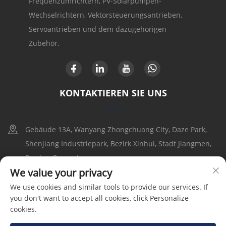
Frequenzumrichtern, PV-Solarpumpen-
Wechselrichtern, Vektorsteuerungsantrieben,
Servoantrieben und dem dazugehörigen
Zubehör.
KONTAKTIEREN SIE UNS
Gebäude 13A, Wanyang Zhongchuang City, Daze Park,
Shenjiang Industriepark, Bezirk Xinhui, Stadt Jiangmen,
Provinz Guangdong
We value your privacy
+86-17316086390
We use cookies and similar tools to provide our services. If
you don't want to accept all cookies, click Personalize
[email protected]
cookies.