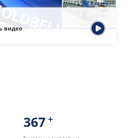
ь видео
395
+