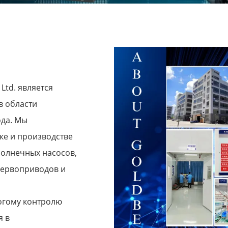
 Ltd. является
 области
да. Мы
ке и производстве
солнечных насосов,
сервоприводов и
огому контролю
я в