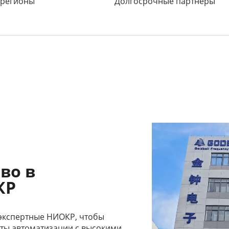
 регионы
Долгосрочные партнёры
тво в
КР
 экспертные НИОКР, чтобы
ты автоматизации с высокими