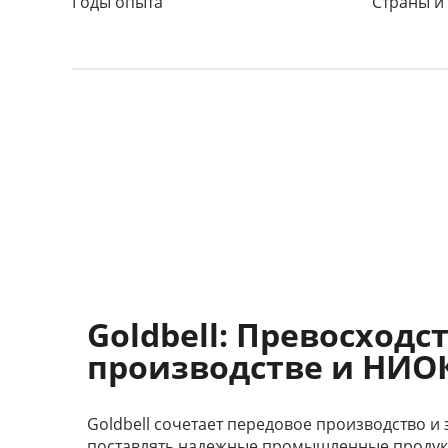
Годы опыта
Страны и
Goldbell: Превосходс
производстве и НИО
Goldbell сочетает передовое производство и
поставлять надежные промышленные продук