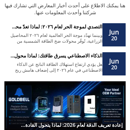
هنا يمكنك الاطلاع على أحدث أخبار المعارض التي تشارك فيها
شركتنا وأحدث المعلومات عنها.
التصدي لموجة الحر لعام ٢٠٢٦: لماذا تعدّ محولات ...
Jun
وبينما تهدّد موجة الحر العالمية لعام ٢٠٢٦ المحاصيل
20
الزراعية، تُوفّر محولات ضخ الطاقة الشمسية من
جولدبيل كفاءةً بنسبة ٩٩,٩٪ في تتبع نقطة القدرة
القصوى (MPPT) وحمايةً وفق تصنيف IP65. وهي
الذكاء الاصطناعي يسرق طاقتك: لماذا محول التردد ...
البديل الأمثل لمحولات شركة USFULL في مجال
Jun
هل يؤدي ارتفاع استهلاك الطاقة الناتج عن الذكاء
الري الزراعي وإمدادات المياه في المناطق النائية.
20
وبأسعار مباشرة من المصنع.
الاصطناعي في عام ٢٠٢٦ إلى إضعاف هامش ربح
مصنعك؟ توقف عن دعم مراكز البيانات ماليًّا. انتقل
إلى محول التردد Goldbell G580M — البديل عالي
الكفاءة لمحولات Siemens/ABB الذي يقلل تكاليف
الطاقة بنسبة تصل إلى ٤٥٪. اشترِ مباشرةً من
المصنع بأسعار تنافسية.
إعادة تعريف الدقة لعام 2026: لماذا يتحول القادة...