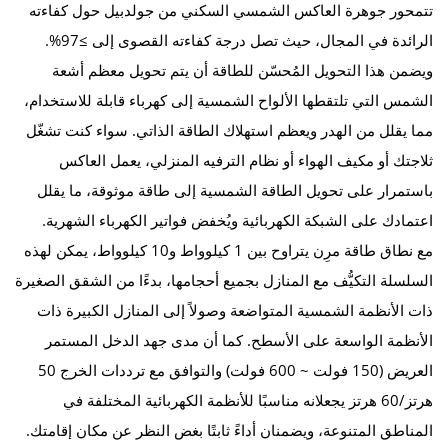
تتمحور جوهرة العاكس الشمسي السكني من جولدبيل حول كفاءته
الرائدة في المجال، حيث تصل درجة كفاءته القصوى إلى ≥97%.
ويضمن هذا التحويل المُحسّن للطاقة أن يتم تحويل معظم أشعة
الشمس التي تلتقطها الألواح الشمسية إلى كهرباء قابلة للاستخدام،
مما يقلل من الهدر ويعظم استهلاك الطاقة الذاتي. سواء كنت تشغّل
ثلاجتك أو مكيف الهواء أو نظام الترفيه المنزلي، يعمل العاكس
باستمرار على تحويل الطاقة الشمسية إلى طاقة موثوقة، ما يقلل
اعتمادك على الشبكة الكهربائية ويُخفض فواتير الكهرباء الشهرية.
مع نطاق طاقة مرِن يتراوح بين 1 كيلوواط و10 كيلوواط، يمكن لهذه
السلسلة التكيُّف مع المنازل بجميع أحجامها، بدءًا من الشقق الصغيرة
ذات الأنظمة الشمسية المتواضعة وصولاً إلى المنازل الكبيرة ذات
الأنظمة الواسعة على الأسطح. كما أن مدى جهد الدخل المستمر
العريض (150 فولت ~ 600 فولت) والتوافق مع ترددات الخرج 50
هرتز/60 هرتز يجعلانه مناسبًا للأنظمة الكهربائية المختلفة في
المناطق المتنوعة، ويضمنان أداءً ثابتًا بغض النظر عن مكان إقامتك.