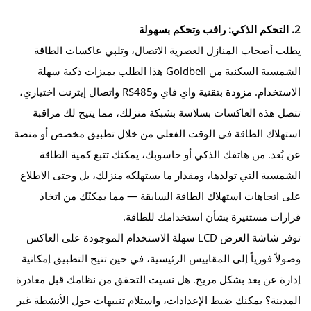
2. التحكم الذكي: راقب وتحكم بسهولة
يطلب أصحاب المنازل العصرية الاتصال، وتلبي عاكسات الطاقة
الشمسية السكنية من Goldbell هذا الطلب بميزات ذكية سهلة
الاستخدام. مزودة بتقنية واي فاي وRS485 واتصال إيثرنت اختياري،
تتصل هذه العاكسات بسلاسة بشبكة منزلك، مما يتيح لك مراقبة
استهلاك الطاقة في الوقت الفعلي من خلال تطبيق مخصص أو منصة
عن بُعد. من هاتفك الذكي أو حاسوبك، يمكنك تتبع كمية الطاقة
الشمسية التي تولدها، ومقدار ما يستهلكه منزلك، بل وحتى الاطلاع
على اتجاهات استهلاك الطاقة السابقة — مما يمكنّك من اتخاذ
قرارات مستنيرة بشأن استخدامك للطاقة.
توفر شاشة العرض LCD سهلة الاستخدام الموجودة على العاكس
وصولاً فورياً إلى المقاييس الرئيسية، في حين تتيح التطبيق إمكانية
إدارة عن بعد بشكل مريح. هل نسيت التحقق من نظامك قبل مغادرة
المدينة؟ يمكنك ضبط الإعدادات، واستلام تنبيهات حول الأنشطة غير