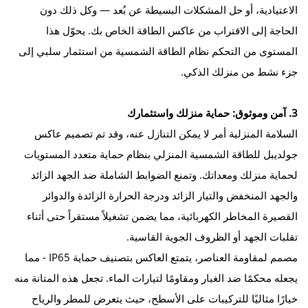
الاعتيادية، أو حل المشكلات البسيطة عن بُعد — وكل ذلك دون
الحاجة إلى الاقتراب من عاكس الطاقة الخاص بك. يحوّل هذا
المستوى من التحكم نظام الطاقة الشمسية من استثمار سلبي إلى
جزء نشط من منزلك الذكي.
3. آمن وموثوق: حماية منزلك واستثمارك
السلامة المنزلية أمر لا يمكن التنازل عنه، وقد تم تصميم عاكس
جولديبل للطاقة الشمسية المنزلي بنظام حماية متعدد المستويات
لحماية منزلك ومعداتك. وتمنع الضوابط الشاملة ضد الجهد الزائد
والجهد المنخفض والتيار الزائد ودرجة الحرارة الزائدة والدوائر
القصيرة المخاطر الكهربائية، مما يضمن تشغيلاً مستقراً حتى أثناء
تقلبات الجهد أو الظروف الجوية القاسية.
مصمم لمقاومة العناصر، يتمتع العاكس بتصنيف حماية IP65 - مما
يجعله محكمًا ضد الغبار ومقاومًا لتيارات الماء. تجعل هذه المتانة منه
خيارًا مثاليًا للتركيبات على الأسطح، حيث يتعرض للمطر والرياح