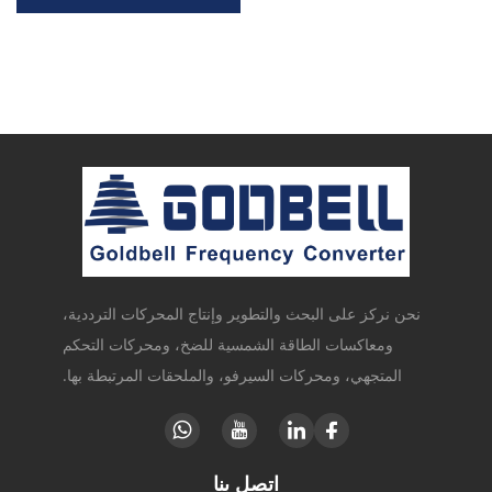
نحن نركز على البحث والتطوير وإنتاج المحركات الترددية،
ومعاكسات الطاقة الشمسية للضخ، ومحركات التحكم
المتجهي، ومحركات السيرفو، والملحقات المرتبطة بها.
اتصل بنا