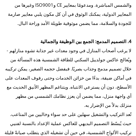
والشمس المباشرة. ومدعومًا بمعايير CE وISO9001 وغيرها من
المعايير الدولية، يمكنك الوثوق في أن كل مكون يلبي معايير صارمة
للجودة والسلامة، مما يضمن موثوقية طويلة الأمد وراحة البال.
4. التصميم المدمج: الجمع بين الوظيفة والجمالية
لا يرغب أصحاب المنازل في وجود معدات غير جذابة تشوه منازلهم -
ويُعالج عاكس جولديبل السكني للطاقة الشمسية هذه المسألة من
خلال تصميم مدمج وجذاب بصريًا. فبفضل حجمه الصغير، يمكن تركيبه
في أماكن ضيقة، بدءًا من خزائن الخدمات وحتى رفوف المعدات على
الأسطح، دون أن يسترعي الانتباه. ويتناغم المظهر الأنيق الحديث مع
أي واجهة منزل، مما يضمن أن يعزز نظامك الشمسي من مظهر
منزلك بدلاً من الإضرار به.
تُعد التركيب والتشغيل سهلين على حد سواء وخاليين من المتاعب.
حيث يُبسّط التصميم البديهي للعاكس عملية الإعداد بالنسبة لفنيي
تركيب الألواح الشمسية، في حين أن تشغيله الذي يتطلب صيانةً قليلة