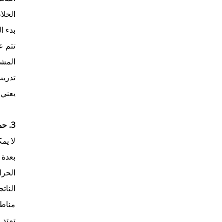
الخلا
بدء ا
تتم ع
المشغ
تدريب
يعني 
3. حماية صناعية: متانة يمكنك الوثوق بها
النات
مناطق
تمتد 