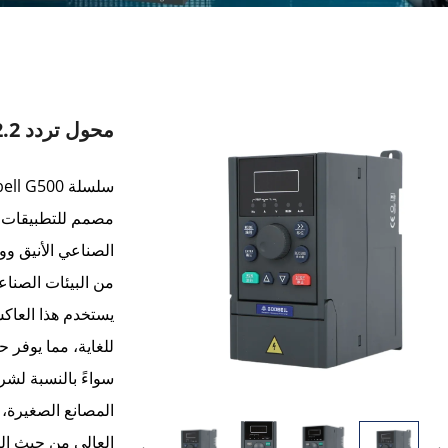
محول تردد G500 0.75-2.2 كيلوواط
مصمم للتطبيقات 
الصناعي الأنيق و
من البيئات الصناع
للغاية، مما يوفر ح
سواءً بالنسبة لشرك
العالي من حيث الت