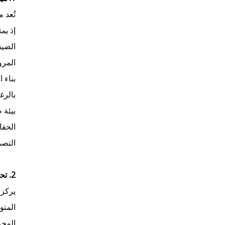
إذ يم
الضيق
المرو
بناء 
بيئة 
التصم
2. تحكم بسيط وموثوق: مُحسَّن ليلبي الاحتياجات الصناعية الأساسية
المتو