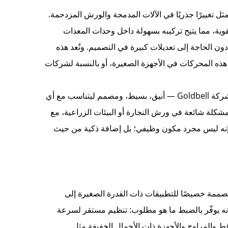
از G500 هي الميزة الأبرز، حيث تمثل تغييرًا جذريًا في الآلات المدمجة والورش المزدحمة.
لقوية، مما يتيح تركيبه بسهولة داخل وحدات المعدات
دون الحاجة إلى تعديلات كبيرة في التصميم. وتُعد هذه
 هذه المحركات في الأجهزة الصغيرة، أو بالنسبة لشركات
بالرغم من صغر حجمه، يتمتع الطراز G500 بالمظهر الصناعي الكلاسيكي لشركة Goldbell — أنيق، بسيط، ومصمم ليتناسب مع أي
مشكلة شائعة في ورش النجارة أو البيئات الزراعية، مع
شى مع سمعة Goldbell من حيث الجودة. إنه ليس مجرد مكون وظيفي؛ بل إضافة ذكية من حيث
قان الأساسيات، مع خوارزمية تحكم V/F مُحسّنة ومصممة خصيصًا للتطبيقات ذات القدرة الصغيرة إلى
نه يوفّر بالضبط ما هو مطلوب: تنظيم مستقر لسرعة
 هرتز، وهو أمر مثالي للضواغط والمراوح والأجهزة ذات الأحمال الخفيفة مثل