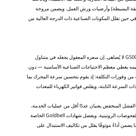
دقيقة البسيطة) وأرضيات ورش العمل. ويضمن مروحة
في حين تقلل المكونات الصناعية ذات الدرجة العالية من
بالنسبة للعمليات التي تراعي الميزانية، فإن عرض القيمة الذي يقدمه جهاز G500 لا يُضاهى. إن سعره المعقول يجعله في متناول
المعدات الأصلية (OEM)، في حين أن تصميمه يغطي معظم الاحتياجات الصناعية الأساسية — دون
 من وفورات التكلفة: إذ يقوم بتحسين سرعة المحرك بما
ات السرعة الثابتة، ويقلص فواتير الكهرباء للمعدات
انة منخفضة أيضًا. إن البنية البسيطة لجهاز G500 ومعدل الفشل المنخفض يعنيان عددًا أقل من عمليات الخدمة،
في حين تتيح مكوناته السهلة الوصول إمكانية قيام موظفي المؤسسة بأداء الفحوصات الروتينية. وبفضل شهادات Goldbell الخاصة
الجودة العالمية، ما يضمن أداءً موثوقًا يقلل من تكاليف الاستبدال على