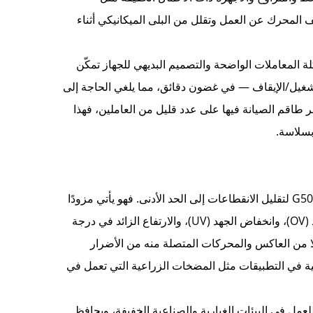
ف المحرك عن العمل وتقلل من البلى الميكانيكي أثناء
لة المعاملات الواضحة والتصميم البديهي للجهاز تمكّن
غيل/الإيقاف — في غضون دقائق، مما يلغي الحاجة إلى
طاقم الصيانة فيها على عدد قليل من العاملين، فهذا
بسلاسة.
لا يمكن للعمليات الصغيرة تحمل توقفات غير متوقعة، وقد تم تصميم جهاز G500 لتقليل الانقطاعات إلى الحد الأدنى. فهو يأتي مزودًا
بعدة حمايات أمان مدمجة، تشمل الحماية من زيادة التيار (OC)، وزيادة الجهد (OV)، وانخفاض الجهد (UV)، والارتفاع الزائد في درجة
ات كلًا من العاكس والمحركات المتصلة منه من الأضرار
أهمية في التطبيقات مثل المضخات الزراعية التي تعمل في
عمل في البيئات الغبارية والصناعية الخفيفة، ويحافظ