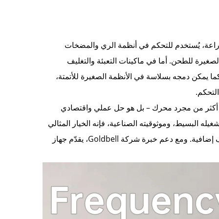
. في الزراعة، يُستخدم للتحكم في أنظمة الري والمضخات
صغيرة للطحن. أما في ماكينات التعبئة والتغليف
ا يمكن دمجه بسلاسة في الأنظمة الصغيرة للأتمتة،
 التردد Goldbell G500 بقدرة 0.75-2.2 كيلوواط هو أكثر من مجرد محرك – بل هو حل عملي واقتصادي
يله البسيط، وموثوقيته الصناعية، فإنه الخيار المثالي
لأي شخص يحتاج إلى التحكم المستمر في المحركات دون تعقيدات أو تكاليف إضافية. ومع دعم خبرة شركة Goldbell، يقدّم جهاز