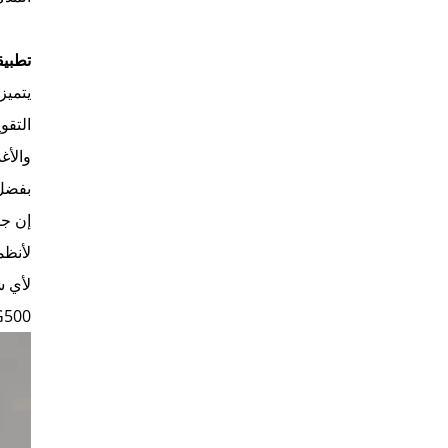
تطبيق
التقو
والأغ
بفضل اتصال RS485 (Modbus) 
لأنظم
G500 قيمة حقيقية تعمل بجد مثل عملك 