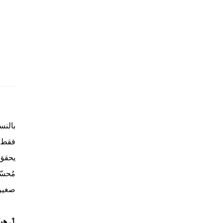
فقط ف
مُحسّ
صغيرة، فإن جهاز G500 يثبت أ
1. هيكل مدمج: مرونة للمساحات الضيقة