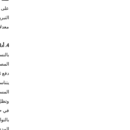
على أ
التبر
معدلا
4. أداء فعّال من حيث التكلفة: قيمة تُحقق النتائج
دفع ث
يتناس
المست
المدى