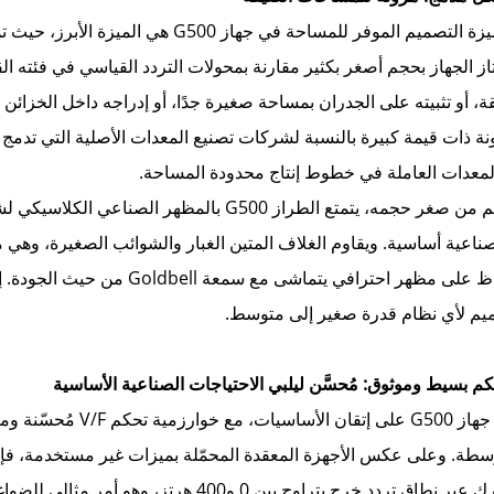
تُعد ميزة التصميم الموفر للمساحة في جه
تاز الجهاز بحجم أصغر بكثير مقارنة بمحولات التردد القياسي في فئته ا
ة، أو تثبيته على الجدران بمساحة صغيرة جدًا، أو إدراجه داخل الخزائن 
نة ذات قيمة كبيرة بالنسبة لشركات تصنيع المعدات الأصلية التي تدمج
المعدات العاملة في خطوط إنتاج محدودة المساحة.
صناعية أساسية. ويقاوم الغلاف المتين الغبار والشوائب الصغيرة، وهي 
الحفاظ على مظهر احترافي يتما
يم لأي نظام قدرة صغير إلى متوسط.
يركز جهاز G500 على إت
سطة. وعلى عكس الأجهزة المعقدة المحمّلة بميزات غير مستخدمة، فإ
المحرك عبر نطاق تردد خرج يتراوح بين 0 و400