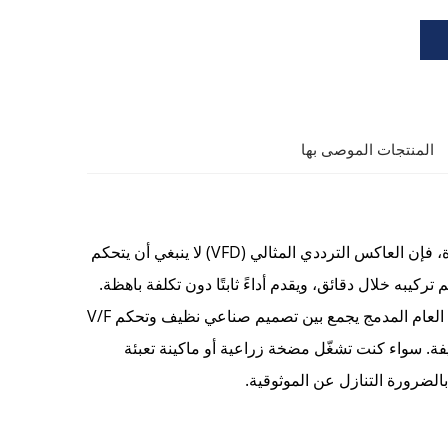
المنتجات الموصى بها
بالنسبة لشركات تصنيع المعدات الأصلية ومنتجي المعدات والمصانع الصغيرة، فإن العاكس الترددي المثالي (VFD) لا ينبغي أن يتحكم
به خلال دقائق، ويقدم أداءً ثابتًا دون تكلفة باهظة.
يحقق عاكس جولدبيل G500 بقدرة 0.75-2.2 كيلوواط هذا كله. فهذا العاكس العام المدمج يجمع بين تصميم صناعي نظيف وتحكم V/F
يفة. سواء كنت تشغّل مضخة زراعية أو ماكينة تعبئة