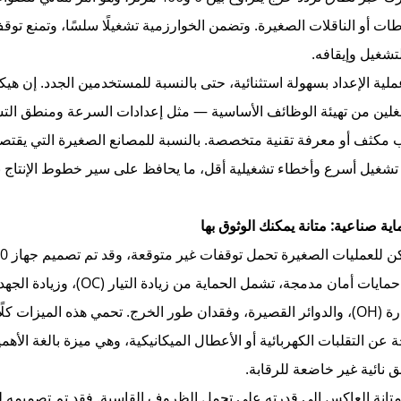
طات أو الناقلات الصغيرة. وتضمن الخوارزمية تشغيلًا سلسًا، وتمنع توق
لتشغيل وإيقافه.
ملية الإعداد بسهولة استثنائية، حتى بالنسبة للمستخدمين الجدد. إن هيك
لين من تهيئة الوظائف الأساسية — مثل إعدادات السرعة ومنطق التش
 مكثف أو معرفة تقنية متخصصة. بالنسبة للمصانع الصغيرة التي يقتصر 
تشغيل أسرع وأخطاء تشغيلية أقل، ما يحافظ على سير خطوط الإنتاج 
الحرارة (OH)، والدوائر القصيرة، وفقدان طور الخرج. تحمي هذه الميز
جة عن التقلبات الكهربائية أو الأعطال الميكانيكية، وهي ميزة بالغة ال
 نائية غير خاضعة للرقابة.
متانة العاكس إلى قدرته على تحمل الظروف القاسية. فقد تم تصميمه لل