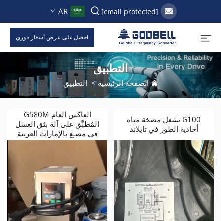
AR
[email protected]
احصل على عرض أسعار فوري
التطبيق
الصفحة الرئيسية
>
التطبيق
العاكس العام G580M
G100 يشغل مضخة مياه
المُطبَّق على آلة بثق العسل
أحادية الطور في تايلاند
في مصنع بالإمارات العربية
المتحدة