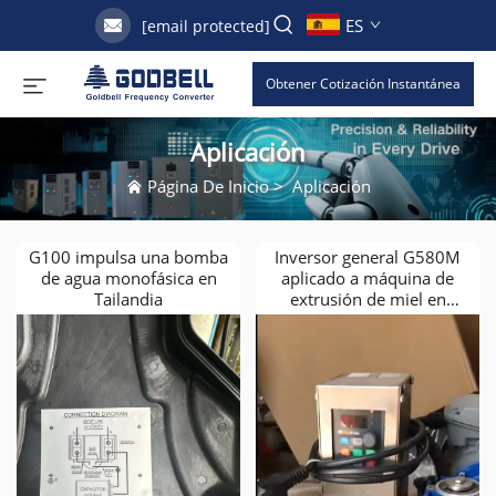
ES
[email protected]
Obtener Cotización Instantánea
Aplicación
Página De Inicio
>
Aplicación
G100 impulsa una bomba
Inversor general G580M
de agua monofásica en
aplicado a máquina de
Tailandia
extrusión de miel en
fábrica de Emiratos
Árabes Unidos