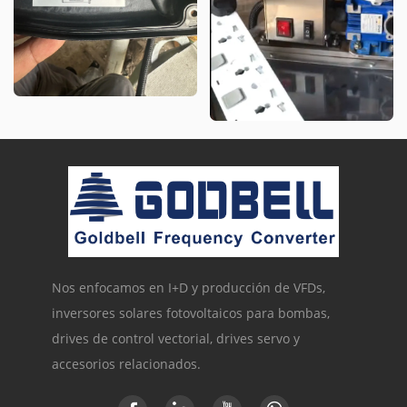
Nos enfocamos en I+D y producción de VFDs,
inversores solares fotovoltaicos para bombas,
drives de control vectorial, drives servo y
accesorios relacionados.