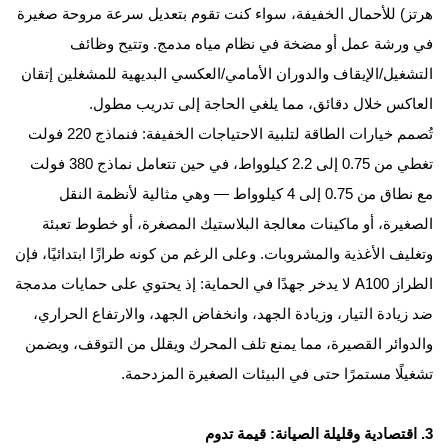
هرتز) للأحمال الخفيفة، سواء كنت تقوم بتعديل سرعة مروحة صغيرة
في ورشة عمل أو مضخة في نظام مياه مدمج. وتتيح وظائف
التشغيل/الإيقاف والدوران الأمامي/العكسي البديهية للمشغلين إتقان
العاكس خلال دقائق، مما يلغي الحاجة إلى تدريب مطول.
تُصمم خيارات الطاقة لتلبية الاحتياجات الخفيفة: فنماذج 220 فولت
تغطي من 0.75 إلى 2.2 كيلوواط، في حين تتعامل نماذج 380 فولت
مع نطاق من 0.75 إلى 4 كيلوواط — وهي مثالية لأنظمة النقل
الصغيرة، أو ماكينات معالجة البلاستيك المصغرة، أو خطوط تعبئة
وتغليف الأغذية والمشروبات. وعلى الرغم من كونه طرازًا ابتدائيًا، فإن
الطراز A100 لا يدخر جهدًا في الحماية: إذ يحتوي على حمايات مدمجة
ضد زيادة التيار، وزيادة الجهد، وانخفاض الجهد، والارتفاع الحراري،
والدوائر القصيرة، مما يمنع تلف المحرك ويقلل من التوقف، ويضمن
تشغيلًا مستمرًا حتى في البيئات الصغيرة المزدحمة.
3. اقتصادية وقليلة الصيانة: قيمة تدوم