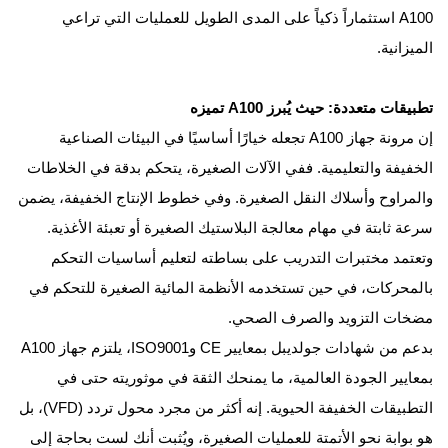
A100 استثماراً ذكياً على المدى الطويل للعمليات التي تراعي
الميزانية.
تطبيقات متعددة: حيث يُبرز A100 تميزه
إن مرونة جهاز A100 تجعله خيارًا أساسيًا في البيئات الصناعية
الخفيفة والتعليمية. ففي الآلات الصغيرة، يتحكم بدقة في الخلاطات
والمراوح وأسلاك النقل الصغيرة. وفي خطوط الإنتاج الخفيفة، يضمن
سرعة ثابتة في مهام معالجة البلاستيك الصغيرة أو تعبئة الأغذية.
وتعتمد مختبرات التدريب على بساطته لتعليم أساسيات التحكم
بالمحركات، في حين تستخدمه الأنظمة المائية الصغيرة للتحكم في
مضخات التزويد والصرف الصحي.
بدعم من شهادات جولديبل بمعايير CE وISO9001، يلتزم جهاز A100
بمعايير الجودة العالمية، ما يمنحك الثقة في موثوريته حتى في
التطبيقات الخفيفة الحيوية. إنه أكثر من مجرد محول تردد (VFD)، بل
هو بوابة نحو الأتمتة للعمليات الصغيرة، ويُثبت أنك لست بحاجة إلى