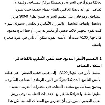
تحكمًا موثوقًا في السرعة، وتصميمًا موفرًا للمساحة، وقيمة لا
تُضاهى. تم إعداد هذا العاكس للقيام بمهام خفيفة حيث تسود
البساطة، وهو قادر على تنظيم السرعة ضمن نطاق 0-300 هرتز،
وتشغيل وإيقاف التشغيل، والدوران الأمامي والعكسي بسهولة. سواء
كنت تقوم بتجهيز خلاط صغير، أو مختبر تدريبي، أو خط إنتاج مدمج،
فإن جهاز A100 يثبت أن الأتمتة القوية يمكن أن تأتي في عبوة صغيرة
وأنيقة.
1. التصميم الأبيض المدمج: حيث يلتقي الأسلوب بالكفاءة في
استغلال المساحة
السمة الأبرز في الجهاز A100—إلى جانب حجمه الصغير—هي هيكله
الأبيض الناصع، الذي يُعدّ تحوّلًا عن اللون الرمادي الصناعي المألوف،
ويندمج بسلاسة مع مختلف البيئات. في مختبرات التدريب، يضيف
مظهرًا نظيفًا واحترافيًا يتناغم مع الإعدادات التعليمية؛ وفي ورش
العمل الصغيرة، يبرز دون أن يتعارض مع المعدات الحالية. لكن هذا