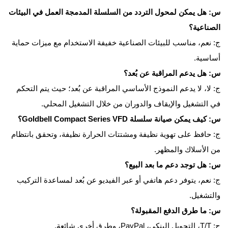
س: هل يمكن لمحول التردد من السلسلة المدمجة العمل في البيئات
الصناعية؟
ج: نعم، مناسب للبيئات الصناعية خفيفة الاستخدام مع ميزات حماية
أساسية.
س: هل يدعم المراقبة عن بُعد؟
ج: لا، لا يدعم النموذج الأساسي المراقبة عن بُعد؛ حيث يتم التحكم
في التشغيل والإيقاف والدوران من خلال التشغيل المحلي.
س: كيف يمكن صيانة سلسلة Goldbell Compact Series VFD؟
ج: حافظ على تهوية نظيفة ومشتتات الحرارة نظيفة، وتحقق بانتظام
من الأسلاك والمظهر.
س: هل توجد دعم ما بعد البيع؟
ج: نعم، يتوفر دعم هاتفي أو عبر الفيديو عن بُعد لمساعدة التركيب
والتشغيل.
س: ما طرق الدفع المقبولة؟
ج: T/T، التحويل البنكي، PayPal، وطرق أخرى شائعة.