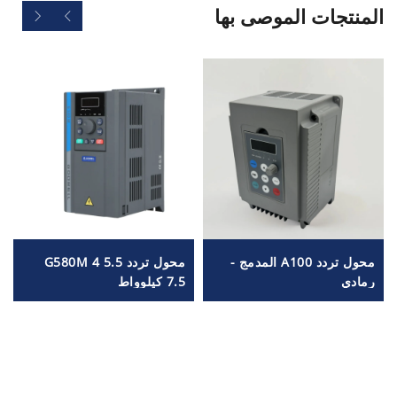
المنتجات الموصى بها
محول تردد A100 المدمج -
محول تردد G580M 4 5.5
رمادي
7.5 كيلوواط