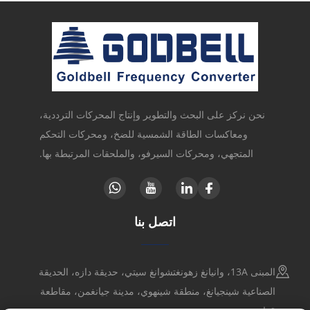
نحن نركز على البحث والتطوير وإنتاج المحركات الترددية،
ومعاكسات الطاقة الشمسية للضخ، ومحركات التحكم
المتجهي، ومحركات السيرفو، والملحقات المرتبطة بها.
اتصل بنا
المبنى 13A، وانيانغ زهونغتشوانغ سيتي، حديقة دازه، الحديقة
الصناعية شينجيانغ، منطقة شينهوي، مدينة جيانغمن، مقاطعة