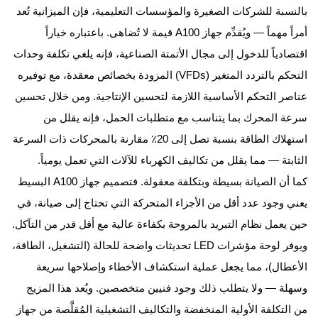
بالنسبة للشركات الصغيرة والمؤسسات التعليمية، فإن الميزانية تُعد
أمراً مهماً — ويُقدِّم جهاز A100 قيمة لا تُضاهى. باعتباره خياراً
اقتصادياً للدخول إلى مجال الأتمتة الصناعية، فإنه يلغي تكلفة وحدات
التحكم بالتردد المتغير (VFDs) المزودة بخصائص معقدة، مع توفيره
عناصر التحكم الأساسية اللازمة لتحسين الإنتاجية. ومن خلال تحسين
سرعة المحرك بما يتناسب مع متطلبات الحمل، فإنه يقلل من
استهلاك الطاقة بنسبة تصل إلى 20٪ مقارنة بالمحركات ذات السرعة
الثابتة — مما يقلل من تكاليف الكهرباء للآلات التي تعمل يومياً.
كما أن الصيانة بسيطة وبتكلفة معقولة. فتصميم جهاز A100 البسيط
يعني وجود عدد أقل من الأجزاء المتحركة التي تحتاج إلى صيانة، في
حين يعمل نظام التبريد بالمروحة بكفاءة عالية مع أقل قدر من التآكل.
ويوفر لوحة مؤشرات LED تحديثات واضحة للحالة (التشغيل، الطاقة،
الأعطال)، مما يجعل عملية استكشاف الأخطاء وإصلاحها سريعة
وسهلة — ولا يتطلب ذلك وجود فنيين متخصصين. ويُعد هذا المزيج
من التكلفة الأولية المنخفضة والتكاليف التشغيلية المُقلَّصة من جهاز