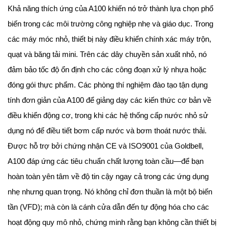
Khả năng thích ứng của A100 khiến nó trở thành lựa chọn phổ
biến trong các môi trường công nghiệp nhẹ và giáo dục. Trong
các máy móc nhỏ, thiết bị này điều khiển chính xác máy trộn,
quạt và băng tải mini. Trên các dây chuyền sản xuất nhỏ, nó
đảm bảo tốc độ ổn định cho các công đoạn xử lý nhựa hoặc
đóng gói thực phẩm. Các phòng thí nghiệm đào tạo tận dụng
tính đơn giản của A100 để giảng dạy các kiến thức cơ bản về
điều khiển động cơ, trong khi các hệ thống cấp nước nhỏ sử
dụng nó để điều tiết bơm cấp nước và bơm thoát nước thải.
Được hỗ trợ bởi chứng nhận CE và ISO9001 của Goldbell,
A100 đáp ứng các tiêu chuẩn chất lượng toàn cầu—để bạn
hoàn toàn yên tâm về độ tin cậy ngay cả trong các ứng dụng
nhẹ nhưng quan trọng. Nó không chỉ đơn thuần là một bộ biến
tần (VFD); mà còn là cánh cửa dẫn đến tự động hóa cho các
hoạt động quy mô nhỏ, chứng minh rằng bạn không cần thiết bị