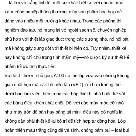
—là lớp vỏ trắng tinh tế, một sự khác biệt so với chuẩn màu
xám công nghiệp thông thường, giúp sản phẩm hòa hợp dễ
dàng vào nhiều môi trường khác nhau. Trong các phòng thí
nghiệm đào tạo, nó mang lại vẻ ngoài sạch sẽ, chuyên nghiệp
phù hợp với thiết lập giáo dục; trong các xưởng nhỏ, nó nổi bật
mà không gây xung đột với thiết bị hiện có. Tuy nhiên, thiết kế
này không chỉ chú trọng tính thẩm mỹ—nó được kỹ sư thiết kế
nhằm tối ưu tính thực tiễn.
Với kích thước nhỏ gọn, A100 có thể lắp vừa vào những không
gian chật hẹp mà các bộ biến tần (VFD) lớn hơn không thể:
dưới bàn làm việc, bên trong các hộp thiết bị nhỏ hoặc kề sát
các bảng điều khiển chật chội. Đối với các máy móc cỡ nhỏ
như máy trộn để bàn hay băng tải mini, điều này có nghĩa là
không cần phải thiết kế lại bố trí để tích hợp tự động hóa. Lớp
hoàn thiện màu trắng cũng dễ vệ sinh, chống bám bụi – loại bụi