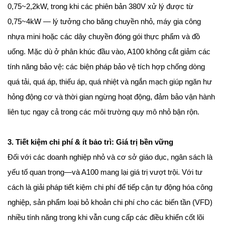
0,75~2,2kW, trong khi các phiên bản 380V xử lý được từ
0,75~4kW — lý tưởng cho băng chuyền nhỏ, máy gia công
nhựa mini hoặc các dây chuyền đóng gói thực phẩm và đồ
uống. Mặc dù ở phân khúc đầu vào, A100 không cắt giảm các
tính năng bảo vệ: các biện pháp bảo vệ tích hợp chống dòng
quá tải, quá áp, thiếu áp, quá nhiệt và ngắn mạch giúp ngăn hư
hỏng động cơ và thời gian ngừng hoạt động, đảm bảo vận hành
liên tục ngay cả trong các môi trường quy mô nhỏ bận rộn.
3. Tiết kiệm chi phí & ít bảo trì: Giá trị bền vững
Đối với các doanh nghiệp nhỏ và cơ sở giáo dục, ngân sách là
yếu tố quan trọng—và A100 mang lại giá trị vượt trội. Với tư
cách là giải pháp tiết kiệm chi phí để tiếp cận tự động hóa công
nghiệp, sản phẩm loại bỏ khoản chi phí cho các biến tần (VFD)
nhiều tính năng trong khi vẫn cung cấp các điều khiển cốt lõi