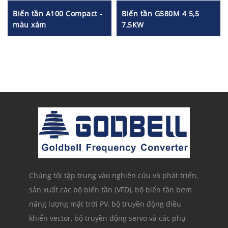
Biến tần A100 Compact -
Biến tần G580M 4 5,5
màu xám
7,5KW
Chúng tôi tập trung vào nghiên cứu và phát triển,
sản xuất các bộ biến tần (VFD), bộ biến tần bơm
năng lượng mặt trời PV, bộ truyền động điều
khiển vector, bộ truyền động servo và các phụ