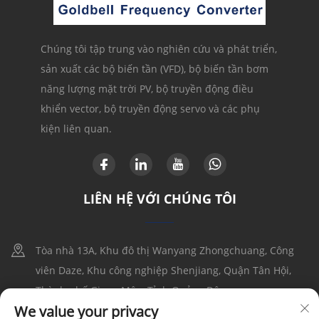
Chúng tôi tập trung vào nghiên cứu và phát triển,
sản xuất các bộ biến tần (VFD), bộ biến tần bơm
năng lượng mặt trời PV, bộ truyền động điều
khiển vector, bộ truyền động servo và các phụ
kiện liên quan.
LIÊN HỆ VỚI CHÚNG TÔI
Tòa nhà 13A, Khu đô thị Wanyang Zhongchuang, Công
viên Daze, Khu công nghiệp Shenjiang, Quận Tân Hội,
Thành phố Giang Môn, Tỉnh Quảng Đông
We value your privacy