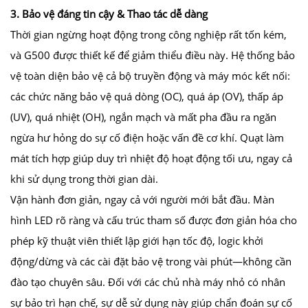
3. Bảo vệ đáng tin cậy & Thao tác dễ dàng
Thời gian ngừng hoạt động trong công nghiệp rất tốn kém,
và G500 được thiết kế để giảm thiểu điều này. Hệ thống bảo
vệ toàn diện bảo vệ cả bộ truyền động và máy móc kết nối:
các chức năng bảo vệ quá dòng (OC), quá áp (OV), thấp áp
(UV), quá nhiệt (OH), ngắn mạch và mất pha đầu ra ngăn
ngừa hư hỏng do sự cố điện hoặc vấn đề cơ khí. Quạt làm
mát tích hợp giúp duy trì nhiệt độ hoạt động tối ưu, ngay cả
khi sử dụng trong thời gian dài.
Vận hành đơn giản, ngay cả với người mới bắt đầu. Màn
hình LED rõ ràng và cấu trúc tham số được đơn giản hóa cho
phép kỹ thuật viên thiết lập giới hạn tốc độ, logic khởi
động/dừng và các cài đặt bảo vệ trong vài phút—không cần
đào tạo chuyên sâu. Đối với các chủ nhà máy nhỏ có nhân
sự bảo trì hạn chế, sự dễ sử dụng này giúp chẩn đoán sự cố