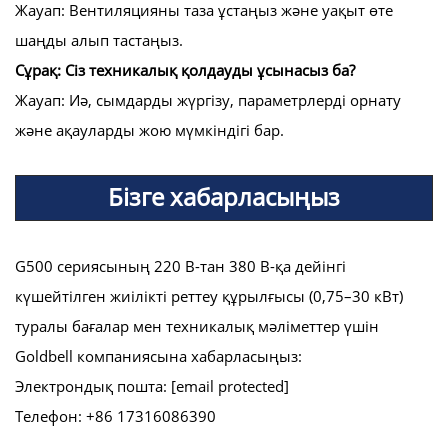
Жауап: Вентиляцияны таза ұстаңыз және уақыт өте
шаңды алып тастаңыз.
Сұрақ: Сіз техникалық қолдауды ұсынасыз ба?
Жауап: Иә, сымдарды жүргізу, параметрлерді орнату
және ақауларды жою мүмкіндігі бар.
Бізге хабарласыңыз
G500 сериясының 220 В-тан 380 В-қа дейінгі
күшейтілген жиілікті реттеу құрылғысы (0,75–30 кВт)
туралы бағалар мен техникалық мәліметтер үшін
Goldbell компаниясына хабарласыңыз:
Электрондық пошта:
[email protected]
Телефон: +86 17316086390