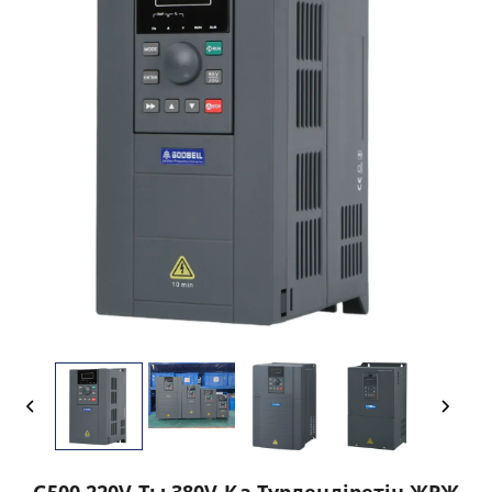
G500 220V-Ты 380V-Қа Түрлендіретін ЖРЖ