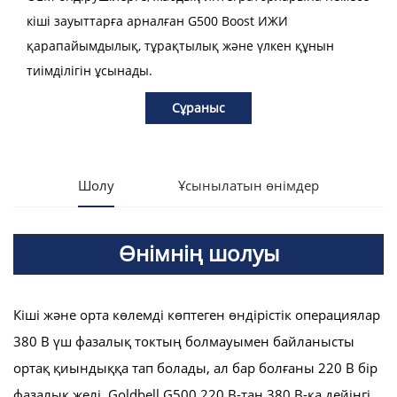
кіші зауыттарға арналған G500 Boost ИЖИ
қарапайымдылық, тұрақтылық және үлкен құнын
тиімділігін ұсынады.
Сұраныс
Шолу
Ұсынылатын өнімдер
Өнімнің шолуы
Кіші және орта көлемді көптеген өндірістік операциялар
380 В үш фазалық токтың болмауымен байланысты
ортақ қиындыққа тап болады, ал бар болғаны 220 В бір
фазалық желі. Goldbell G500 220 В-тан 380 В-қа дейінгі