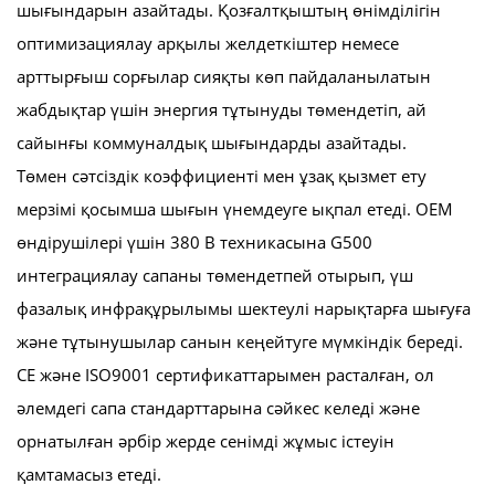
шығындарын азайтады. Қозғалтқыштың өнімділігін
оптимизациялау арқылы желдеткіштер немесе
арттырғыш сорғылар сияқты көп пайдаланылатын
жабдықтар үшін энергия тұтынуды төмендетіп, ай
сайынғы коммуналдық шығындарды азайтады.
Төмен сәтсіздік коэффициенті мен ұзақ қызмет ету
мерзімі қосымша шығын үнемдеуге ықпал етеді. OEM
өндірушілері үшін 380 В техникасына G500
интеграциялау сапаны төмендетпей отырып, үш
фазалық инфрақұрылымы шектеулі нарықтарға шығуға
және тұтынушылар санын кеңейтуге мүмкіндік береді.
CE және ISO9001 сертификаттарымен расталған, ол
әлемдегі сапа стандарттарына сәйкес келеді және
орнатылған әрбір жерде сенімді жұмыс істеуін
қамтамасыз етеді.