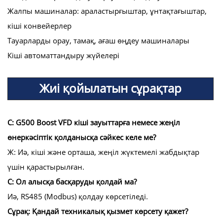
Жалпы машиналар: араластырғыштар, ұнтақтағыштар,
кіші конвейерлер
Тауарларды орау, тамақ, ағаш өңдеу машиналары
Кіші автоматтандыру жүйелері
Жиі қойылатын сұрақтар
С: G500 Boost VFD кіші зауыттарға немесе жеңіл
өнеркәсіптік қолданысқа сәйкес келе ме?
Ж: Иә, кіші және орташа, жеңіл жүктемелі жабдықтар
үшін қарастырылған.
С: Ол алысқа басқаруды қолдай ма?
Иә, RS485 (Modbus) қолдау көрсетіледі.
Сұрақ: Қандай техникалық қызмет көрсету қажет?