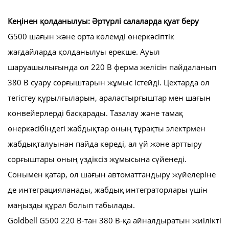
Кеңінен қолданылуы: Әртүрлі салаларда қуат беру
G500 шағын және орта көлемді өнеркәсіптік
жағдайларда қолданылуы ерекше. Ауыл
шаруашылығында ол 220 В ферма желісін пайдаланып
380 В суару сорғыштарын жұмыс істейді. Цехтарда ол
тегістеу құрылғыларын, араластырғыштар мен шағын
конвейерлерді басқарады. Тазалау және тамақ
өнеркәсібіндегі жабдықтар оның тұрақты электрмен
жабдықталуынан пайда көреді, ал үй және арттыру
сорғыштары оның үздіксіз жұмысына сүйенеді.
Сонымен қатар, ол шағын автоматтандыру жүйелеріне
де интеграцияланады, жабдық интеграторлары үшін
маңызды құрал болып табылады.
Goldbell G500 220 В-тан 380 В-қа айналдыратын жиілікті