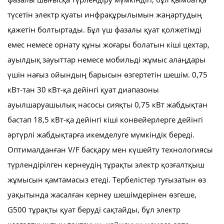
түсетін электр қуаты инфрақұрылымын жаңартудың
қажетін болтыртады. Бұл үш фазалы қуат қолжетімді
емес немесе орнату құны жоғары болатын кіші цехтар,
ауылдық зауыттар немесе мобильді жұмыс алаңдары
үшін нағыз ойындың барысын өзгертетін шешім. 0,75
кВт-тан 30 кВт-қа дейінгі қуат диапазоны
ауылшаруашылық насосы сияқты 0,75 кВт жабдықтан
бастап 18,5 кВт-қа дейінгі кіші конвейерлерге дейінгі
әртүрлі жабдықтарға икемделуге мүмкіндік береді.
Оптималданған V/F басқару мен күшейту технологиясы
түрлендірілген кернеудің тұрақты электр қозғалтқыш
жұмысын қамтамасыз етеді. Тербелістер туғызатын өз
уақытында жасалған кернеу шешімдерінен өзгеше,
G500 тұрақты қуат беруді сақтайды, бұл электр