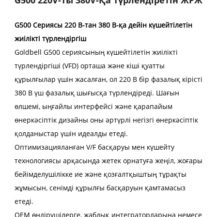
G500 Сериясы 220 В-тан 380 В-қа дейін күшейтілетін
жиілікті түрлендіргіш
Goldbell G500 сериясының күшейтілетін жиілікті
түрлендіргіші (VFD) орташа және кіші қуатты
құрылғылар үшін жасалған, ол 220 В бір фазалық кірісті
380 В үш фазалық шығысқа түрлендіреді. Шағын
өлшемі, ыңғайлы интерфейсі және қарапайым
өнеркәсіптік дизайны оны әртүрлі негізгі өнеркәсіптік
қолданыстар үшін идеалды етеді.
Оптимизацияланған V/F басқаруы мен күшейту
технологиясы арқасында жетек орнатуға жеңіл, жоғары
бейімделушілікке ие және қозғалтқыштың тұрақты
жұмысын, сенімді құрылғы басқаруын қамтамасыз
етеді.
OEM өндірушілерге, жабдық интеграторларына немесе