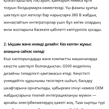
қозғалтқыштың тоқтауын, қайнауын немесе ерте
тозуын болдырмауға көмектеседі. Үш фазалы қуатқа
шектеулі қол жеткізуі бар нарықтарға 380 В жабдық
жинақтайтын интеграторлар үшін бұл жетек олардың
өнім жоспарына бәсекеге қабілетті көптүрлілік қосады.
2. Ықшам және икемді дизайн: Кез келген жұмыс
алаңына сәйкес келеді
Кіші кәсіпорындарда және компактты машиналарда
кеңістік шектеулі болғандықтан, G500 моделінің
дизайны тиімділікті қамтамасыз етеді. Кеңістікті
үнемдейтін құрылымы тесіктерге сыйып, басқару
шкафтарына орнатылады, қабырғаға ілінуі немесе OEM
жабдықтарына тікелей интеграциялануы мүмкін —
арнайы электрбөлмелердің қажеті жоқ. Таза сыртқы түрі