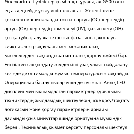
Өнеркәсіптегі үзілістер қымбатқа тұрады, ал G500 оны
ең аз деңгейде ұстау үшін жасалған. Жетекті және
қосылған машиналарды токтың артуы (OC), кернеудің
артуы (OV), кернеудің төмендеуі (UV), қызып кету (OH),
қысқа тұйықталу және шығыс фазасының жоғалуы
сияқты электр ақаулары мен механикалық
мәселелерден сақтандыратын толық қорғау жүйесі бар.
Енгізілген салқындату желдеткіші ұзақ уақыт пайдалану
кезінде де оптималды жұмыс температурасын сақтайды.
Операциялар бастаушылар үшін де түсінікті. Анық LED
дисплейі мен ықшамдалған параметрлер құрылымы
техниктердің жылдамдық шектеулерін, іске қосу/тоқтату
логикасын және қорғау параметрлерін арнайы
дайындықсыз минуттар ішінде орнатуына мүмкіндік
береді. Техникалық қызмет көрсету персоналы шектеулі