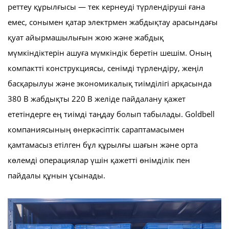
реттеу құрылғысы — тек кернеуді түрлендіруші ғана
емес, сонымен қатар электрмен жабдықтау арасындағы
қуат айырмашылығын жою және жабдық
мүмкіндіктерін ашуға мүмкіндік беретін шешім. Оның
компактті конструкциясы, сенімді түрлендіру, жеңіл
басқарылуы және экономикалық тиімділігі арқасында
380 В жабдықты 220 В желіде пайдалану қажет
ететіндерге ең тиімді таңдау болып табылады. Goldbell
компаниясының өнеркәсіптік сараптамасымен
қамтамасыз етілген бұл құрылғы шағын және орта
көлемді операциялар үшін қажетті өнімділік пен
пайдалы құнын ұсынады.