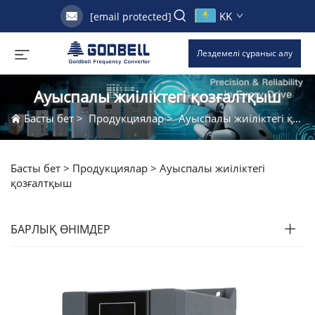
KK
[email protected]
Лездемелі сұраныс алу
Ауыспалы жиіліктегі қозғалтқыш
Басты бет
>
Продукциялар
>
Ауыспалы жиіліктегі қозғалтқыш
Басты бет >
Продукциялар
>
Ауыспалы жиіліктегі
қозғалтқыш
БАРЛЫҚ ӨНІМДЕР