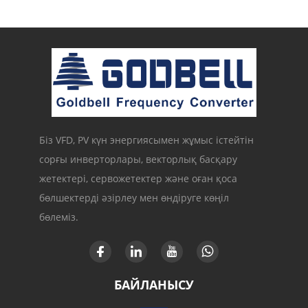
Біз VFD, PV күн энергиясымен жұмыс істейтін
сорғы инверторлары, векторлық басқару
жетектері, сервожетектер және оған қоса
бөлшектерді әзірлеу мен өндіруге көңіл
бөлеміз.
БАЙЛАНЫСУ