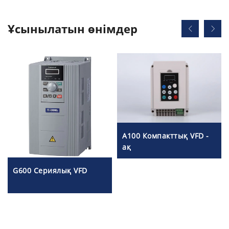
Ұсынылатын өнімдер
A100 Компакттық VFD -
ақ
G600 Сериялық VFD