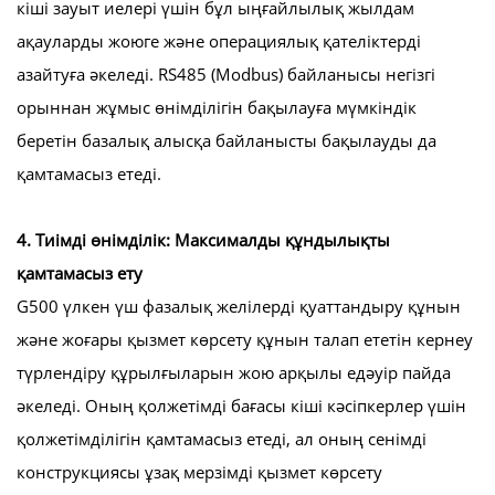
кіші зауыт иелері үшін бұл ыңғайлылық жылдам
ақауларды жоюге және операциялық қателіктерді
азайтуға әкеледі. RS485 (Modbus) байланысы негізгі
орыннан жұмыс өнімділігін бақылауға мүмкіндік
беретін базалық алысқа байланысты бақылауды да
қамтамасыз етеді.
4. Тиімді өнімділік: Максималды құндылықты
қамтамасыз ету
G500 үлкен үш фазалық желілерді қуаттандыру құнын
және жоғары қызмет көрсету құнын талап ететін кернеу
түрлендіру құрылғыларын жою арқылы едәуір пайда
әкеледі. Оның қолжетімді бағасы кіші кәсіпкерлер үшін
қолжетімділігін қамтамасыз етеді, ал оның сенімді
конструкциясы ұзақ мерзімді қызмет көрсету