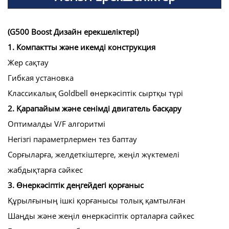
(G500 Boost Дизайн ерекшеліктері)
1. Компактты және икемді конструкция
Жер сақтау
Гибкая установка
Классикалық Goldbell өнеркәсіптік сыртқы түрі
2. Қарапайым және сенімді двигатель басқару
Оптималды V/F алгоритмі
Негізгі параметрлермен тез баптау
Сорғыларға, желдеткіштерге, жеңіл жүктемелі
жабдықтарға сәйкес
3. Өнеркәсіптік деңгейдегі қорғаныс
Құрылғының ішкі қорғанысы толық қамтылған
Шаңды және жеңіл өнеркәсіптік орталарға сәйкес