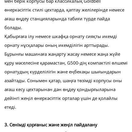
мен берік корпусы бар классикалық Goldbell
өнеркәсіптік стилі цехтарда, қаптау желілерінде немесе
ағаш өңдеу станцияларында табиғи түрде пайда
болады.
Қабырғаға ілу немесе шкафқа орнату сияқты икемді
орнату нұсқалары оның икемділігін арттырады.
Бұрынғы машинаға жаңарту жасау немесе жаңа жүйе
құру мәселесіне қарамастан, G500-дің компактілі өлшемі
орнатудың күрделілігін және еңбекақы шығындарын
азайтады. Сонымен қатар, шаңға төзімді корпусы оны
ағаш кесу цехтарынан дән өңдеу қондырғыларына
дейінгі жеңіл өнеркәсіптік орталар үшін де қолайлы
етеді.
3. Сенімді қорғаныс және жеңіл пайдалану