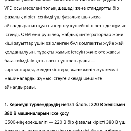
VFD осы мәселені толық шешеді және стандартты бір
фазалық кірісті сенімді үш фазалық шығысқа
айналдыратын қуатты кернеу күшейткіш ретінде жұмыс
істейді. OEM өндірушілер, жабдық интеграторлар және
кіші зауыттар үшін әзірленген бұл компактты жүйе жай
қолданылуын, тұрақты жұмыс істеуін және өте жақсы
баға-тиімділік қатынасын ұштастырады —
сорғыштарды, желдеткіштерді және жеңіл жүктемелі
машиналарды жұмыс істеуге икемді шешімге
айналдырады.
1. Кернеуді түрлендірудің негізгі блогы: 220 В желісімен
380 В машиналарын іске қосу
G500-нің ерекшелігі — 220 В бір фазалы кірісті 380 В үш
фазалы шығысқа түрлендіру мүмкіндігі, бұл қымбатқа