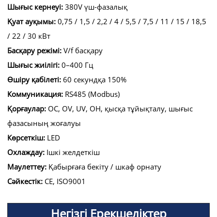
Шығыс кернеуі:
380V үш-фазалық
Қуат ауқымы:
0,75 / 1,5 / 2,2 / 4 / 5,5 / 7,5 / 11 / 15 / 18,5
/ 22 / 30 кВт
Басқару режімі:
V/f басқару
Шығыс жиілігі:
0–400 Гц
Өшіру қабілеті:
60 секундқа 150%
Коммуникация:
RS485 (Modbus)
Қорғаулар:
OC, OV, UV, OH, қысқа тұйықталу, шығыс
фазасының жоғалуы
Көрсеткіш:
LED
Охлаждау:
Ішкі желдеткіш
Маулеттеу:
Қабырғаға бекіту / шкаф орнату
Сәйкестік:
CE, ISO9001
Негізгі Ерекшеліктер