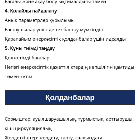
Бағалы және ақау болу ықтималдығы төмен
4. Қолайлы пайдалану
Анық параметрлер құрылымы
Бастаушылар үшін де тез баптау мүмкіндігі
Қарапайым өнеркәсіптік қолданбалар үшін идеалды
5. Құны тиімді таңдау
Қолжетімді бағалар
Негізгі өнеркәсіптік қажеттіліктердің көпшілігін қамтиды
Төмен күтім
Қолданбалар
Сорғыштар: ауылшаруашылық, тұрмыстық, арттырушы,
кіші циркуляциялық
Желдеткіштер: желдету, тарту, салқындату