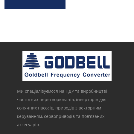
Ми спеціалізуємося на НДР та виробництві
частотних перетворювачів, інверторів для
сонячних насосів, приводів з векторним
керуванням, сервоприводів та пов'язаних
аксесуарів.