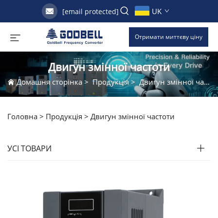
UK
[email protected]
Отримати миттєву ціну
Двигун змінної частоти
Домашня сторінка
>
Продукція
>
Двигун змінної частоти
Головна >
Продукція
>
Двигун змінної частоти
УСІ ТОВАРИ