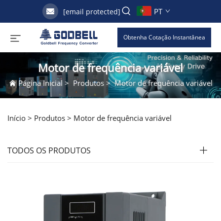
PT
[email protected]
Obtenha Cotação Instantânea
Motor de frequência variável
Página Inicial
>
Produtos
>
Motor de frequência variável
Início >
Produtos
>
Motor de frequência variável
TODOS OS PRODUTOS