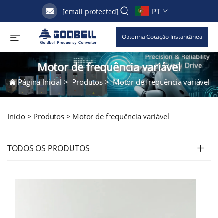
PT
[email protected]
Obtenha Cotação Instantânea
Motor de frequência variável
Página Inicial
>
Produtos
>
Motor de frequência variável
Início >
Produtos
>
Motor de frequência variável
TODOS OS PRODUTOS