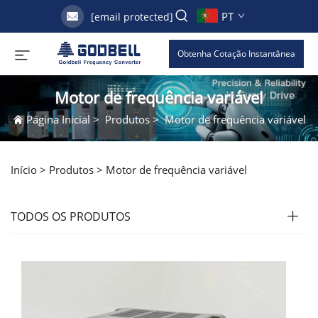
PT
[email protected]
Obtenha Cotação Instantânea
Motor de frequência variável
Página Inicial
>
Produtos
>
Motor de frequência variável
Início >
Produtos
>
Motor de frequência variável
TODOS OS PRODUTOS