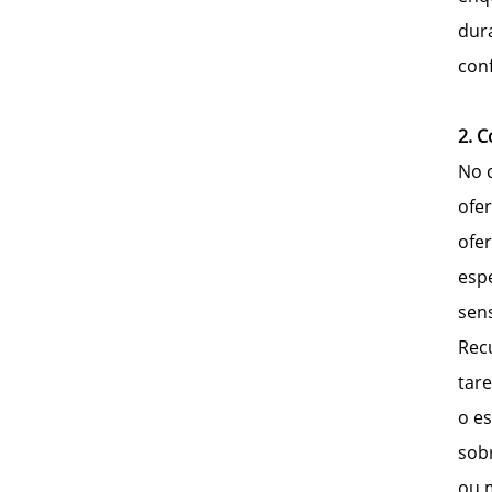
dur
con
2. 
No 
ofe
ofe
esp
sen
Rec
tar
o e
sob
ou 