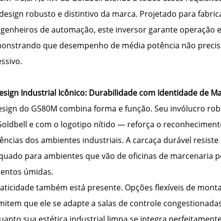
design robusto e distintivo da marca. Projetado para fabri
ngenheiros de automação, este inversor garante operação e
onstrando que desempenho de média potência não precis
ssivo.
esign Industrial Icônico: Durabilidade com Identidade de M
esign do G580M combina forma e função. Seu invólucro robu
Goldbell e com o logotipo nítido — reforça o reconhecime
ências dos ambientes industriais. A carcaça durável resist
quado para ambientes que vão de oficinas de marcenaria p
mentos úmidas.
raticidade também está presente. Opções flexíveis de mo
mitem que ele se adapte a salas de controle congestionad
anto sua estética industrial limpa se integra perfeitamen