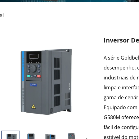
el
Inversor De
A série Goldbe
desempenho, d
industriais de
limpa e interf
gama de cenári
Equipado com a
G580M oferece 
fácil de confi
estável do mot