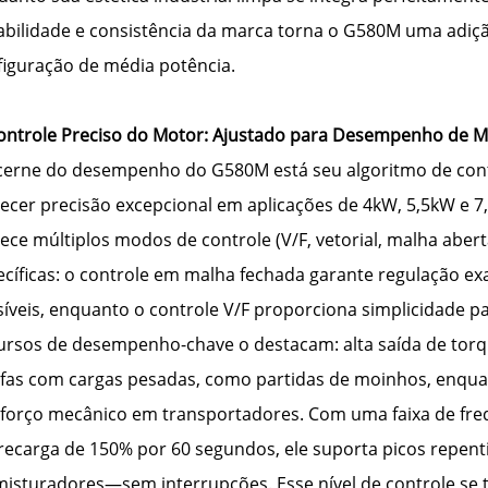
abilidade e consistência da marca torna o G580M uma adiç
figuração de média potência.
Controle Preciso do Motor: Ajustado para Desempenho de M
cerne do desempenho do G580M está seu algoritmo de cont
recer precisão excepcional em aplicações de 4kW, 5,5kW e 7
rece múltiplos modos de controle (V/F, vetorial, malha abe
ecíficas: o controle em malha fechada garante regulação e
síveis, enquanto o controle V/F proporciona simplicidade p
ursos de desempenho-chave o destacam: alta saída de torq
efas com cargas pesadas, como partidas de moinhos, enqua
sforço mecânico em transportadores. Com uma faixa de freq
recarga de 150% por 60 segundos, ele suporta picos repe
misturadores—sem interrupções. Esse nível de controle se 