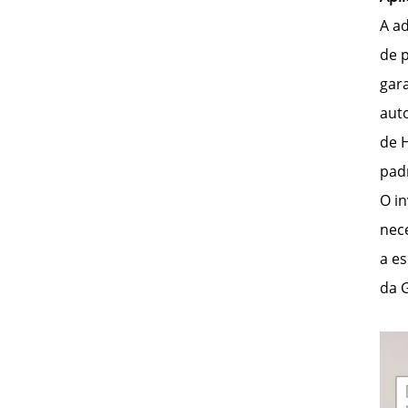
A a
de p
gar
aut
de 
padr
O i
nece
a e
da 