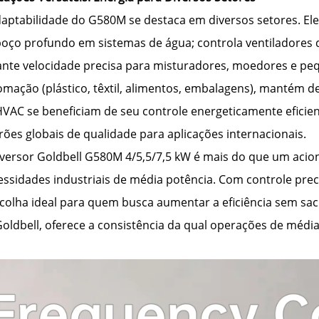
daptabilidade do G580M se destaca em diversos setores. El
oço profundo em sistemas de água; controla ventiladores de
ante velocidade precisa para misturadores, moedores e peq
omação (plástico, têxtil, alimentos, embalagens), mantém
HVAC se beneficiam de seu controle energeticamente eficien
ões globais de qualidade para aplicações internacionais.
nversor Goldbell G580M 4/5,5/7,5 kW é mais do que um aci
ssidades industriais de média potência. Com controle precis
scolha ideal para quem busca aumentar a eficiência sem sac
Goldbell, oferece a consistência da qual operações de méd