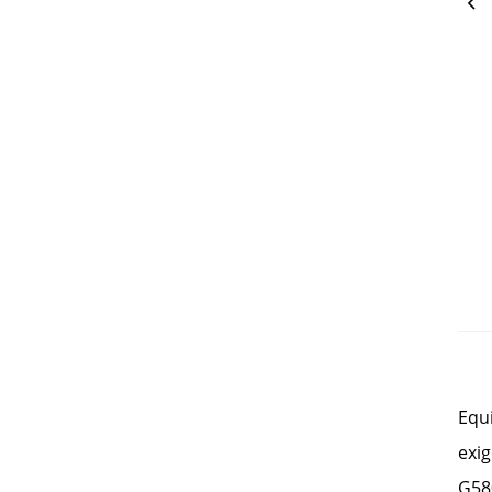
Equ
exig
G58