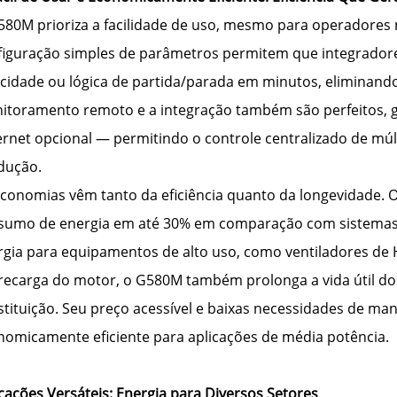
80M prioriza a facilidade de uso, mesmo para operadores no
figuração simples de parâmetros permitem que integradore
ocidade ou lógica de partida/parada em minutos, eliminand
itoramento remoto e a integração também são perfeitos, 
ernet opcional — permitindo o controle centralizado de mú
dução.
economias vêm tanto da eficiência quanto da longevidade.
sumo de energia em até 30% em comparação com sistemas d
rgia para equipamentos de alto uso, como ventiladores de 
recarga do motor, o G580M também prolonga a vida útil do
stituição. Seu preço acessível e baixas necessidades de 
nomicamente eficiente para aplicações de média potência.
cações Versáteis: Energia para Diversos Setores