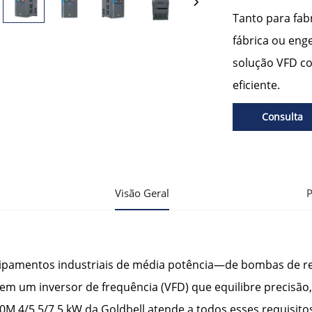
Tanto para fab
fábrica ou en
solução VFD co
eficiente.
Consulta
Visão Geral
P
ipamentos industriais de média potência—de bombas de re
em um inversor de frequência (VFD) que equilibre precisão, 
0M 4/5,5/7,5 kW da Goldbell atende a todos esses requisito