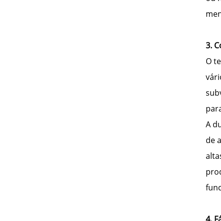
men
3. C
O te
vári
sub
para
A d
de 
alt
pro
fun
4. F