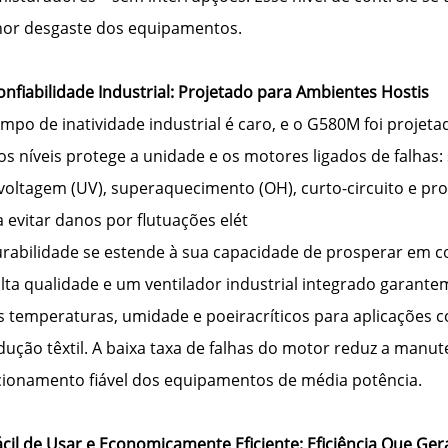
or desgaste dos equipamentos.
onfiabilidade Industrial: Projetado para Ambientes Hostis
mpo de inatividade industrial é caro, e o G580M foi projet
os níveis protege a unidade e os motores ligados de falhas
voltagem (UV), superaquecimento (OH), curto-circuito e pro
 evitar danos por flutuações elét
urabilidade se estende à sua capacidade de prosperar em co
alta qualidade e um ventilador industrial integrado gara
as temperaturas, umidade e poeiracríticos para aplicações
dução têxtil. A baixa taxa de falhas do motor reduz a man
cionamento fiável dos equipamentos de média potência.
ácil de Usar e Economicamente Eficiente: Eficiência Que Ge