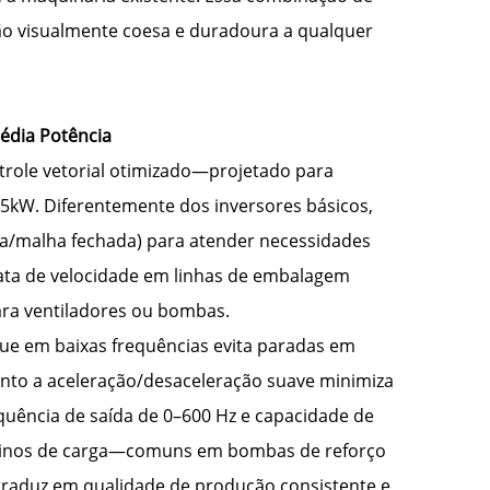
ão visualmente coesa e duradoura a qualquer
édia Potência
role vetorial otimizado—projetado para
,5kW. Diferentemente dos inversores básicos,
rta/malha fechada) para atender necessidades
xata de velocidade em linhas de embalagem
ara ventiladores ou bombas.
ue em baixas frequências evita paradas em
nto a aceleração/desaceleração suave minimiza
uência de saída de 0–600 Hz e capacidade de
ntinos de carga—comuns em bombas de reforço
traduz em qualidade de produção consistente e