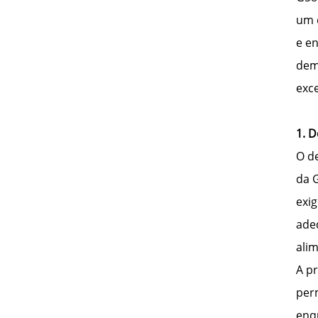
um 
e e
dem
exce
1. D
O d
da 
exig
ade
ali
A p
per
enqu