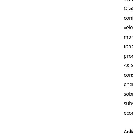
O G5
con
vel
mon
Eth
pro
As 
con
ene
sob
sub
eco
Apli