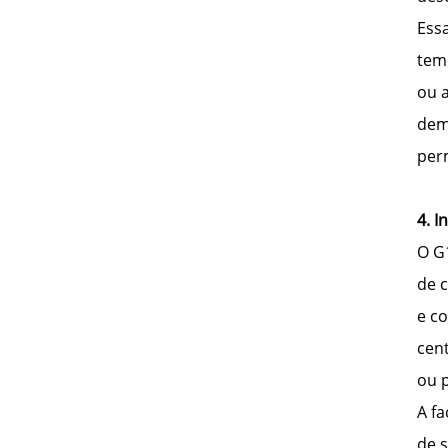
Ess
tem
ou 
dem
per
4. I
O G
de 
e c
cent
ou p
A fa
de s