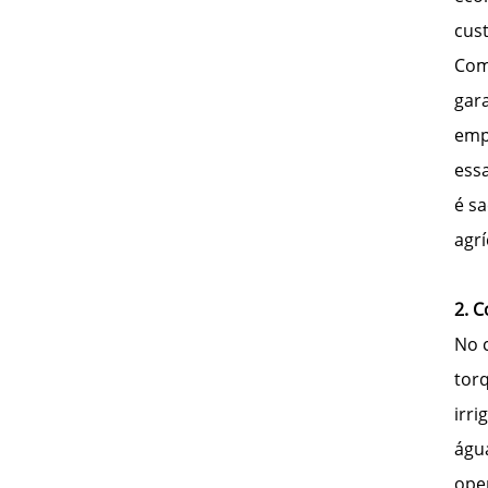
cus
Com
gar
emp
ess
é s
agr
2. C
No 
tor
irr
águ
ope