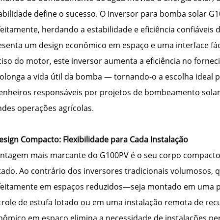
bilidade define o sucesso. O inversor para bomba solar G10
feitamente, herdando a estabilidade e eficiência confiáve
esenta um design econômico em espaço e uma interface fáci
iso do motor, este inversor aumenta a eficiência no forne
olonga a vida útil da bomba — tornando-o a escolha ideal 
enheiros responsáveis por projetos de bombeamento solar,
ndes operações agrícolas.
esign Compacto: Flexibilidade para Cada Instalação
antagem mais marcante do G100PV é o seu corpo compacto
tado. Ao contrário dos inversores tradicionais volumosos, 
feitamente em espaços reduzidos—seja montado em uma pe
trole de estufa lotado ou em uma instalação remota de recu
nômico em espaço elimina a necessidade de instalações pe