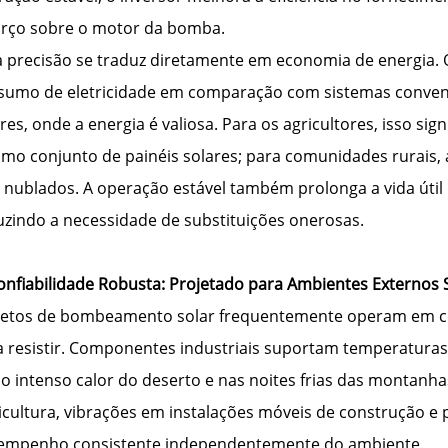
orço sobre o motor da bomba.
a precisão se traduz diretamente em economia de energia.
sumo de eletricidade em comparação com sistemas convenci
res, onde a energia é valiosa. Para os agricultores, isso si
mo conjunto de painéis solares; para comunidades rurais,
s nublados. A operação estável também prolonga a vida úti
uzindo a necessidade de substituições onerosas.
Confiabilidade Robusta: Projetado para Ambientes Externos
jetos de bombeamento solar frequentemente operam em con
a resistir. Componentes industriais suportam temperatura
 o intenso calor do deserto e nas noites frias das montan
icultura, vibrações em instalações móveis de construção e
empenho consistente independentemente do ambiente.