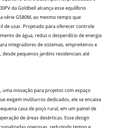
0PV da Goldbell alcança esse equilíbrio
is da série G580M, ao mesmo tempo que
l de usar. Projetado para oferecer controle
cimento de água, reduz o desperdício de energia
para integradores de sistemas, empreiteiros e
 desde pequenos jardins residenciais até
, uma inovação para projetos com espaço
que exigem invólucros dedicados, ele se encaixa
quena casa de poço rural, em um painel de
peração de áreas desérticas. Esse design
rsonalizadas onerosas, reduzindo tempo e