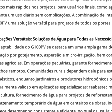
os mais rápidos nos projetos; para usuários finais, como a
ante um uso diário sem complicações. A combinação de integ
0PV uma solução versátil para projetos de todos os portes.
icações Versáteis: Soluções de Água para Todas as Necessi
daptabilidade do G100PV se destaca em uma ampla gama de c
igação por gotejamento, aspersão e micro-irrigação, bem
as agrícolas. Em operações pecuárias, garante forneciment
chos remotos. Comunidades rurais dependem dele para est
ésticos, enquanto jardineiros e produtores hidropônicos o 
gualmente valioso em aplicações especializadas: reabastec
icultura, fornecimento de água para projetos de reflorest
azenamento temporário de água em canteiros de obras. I
rece desempenho consistente e eficiente, no qual os usuári