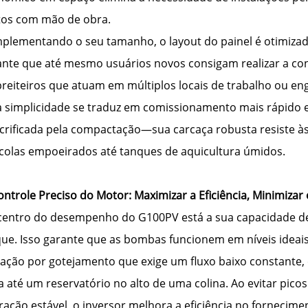
tos com mão de obra.
plementando o seu tamanho, o layout do painel é otimizado.
ante que até mesmo usuários novos consigam realizar a co
reiteiros que atuam em múltiplos locais de trabalho ou e
a simplicidade se traduz em comissionamento mais rápido e
acrificada pela compactação—sua carcaça robusta resiste às
ícolas empoeirados até tanques de aquicultura úmidos.
ontrole Preciso do Motor: Maximizar a Eficiência, Minimizar
centro do desempenho do G100PV está a sua capacidade de 
que. Isso garante que as bombas funcionem em níveis ideai
igação por gotejamento que exige um fluxo baixo constant
a até um reservatório no alto de uma colina. Ao evitar pic
ração estável, o inversor melhora a eficiência no forneci