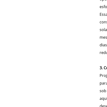
esf
Ess
con
sola
mes
dia
red
3. 
Pro
par
sob
aqu
des