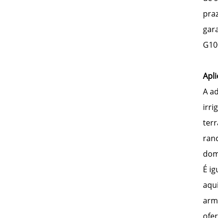
praz
gar
G10
Apl
A a
irr
terr
ran
dom
É i
aqu
arm
ofe