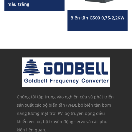
màu trắng
Biến tần G500 0,75-2,2KW
Chúng tôi tập trung vào nghiên cứu và phát triển,
sản xuất các bộ biến tần (VFD), bộ biến tần bơm
năng lượng mặt trời PV, bộ truyền động điều
khiển vector, bộ truyền động servo và các phụ
kiện liên quan.