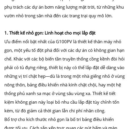
phụ trách các dự án bơm năng lượng mặt trời, từ những khu
vườn nhỏ trong sân nhà đến các trang trại quy mô lớn.
1. Thiết kế nhỏ gọn: Linh hoạt cho mọi lắp đặt
Ưu điểm nổi bật nhất của G100PV là thiết kế thân máy nhỏ
gọn, một yếu tố đột phá đối với các dự án có không gian hạn
chế. Khác với các bộ biến tần truyền thống cồng kềnh đòi hỏi
phải có tủ đựng riêng, thiết bị này có thể lắp đặt dễ dàng vào
những vị trí chật hẹp—dù là trong một nhà giếng nhỏ ở vùng
nông thôn, bảng điều khiển nhà kính chật chội, hay một hệ
thống phủ xanh sa mạc ở vùng sâu vùng xa. Thiết kế tiết
kiệm không gian này loại bỏ nhu cầu lắp đặt tùy chỉnh tốn
kém, từ đó giảm cả thời gian lẫn chi phí nhân công.
Bổ trợ cho kích thước nhỏ gọn là bố trí bảng điều khiển
được tối ưu. Cách sắp xếp trực quan các nút bấm và màn