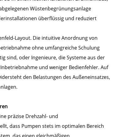
er abgelegenen Wüstenbegrünungsanlage
rinstallationen überflüssig und reduziert
nfeld-Layout. Die intuitive Anordnung von
Inbetriebnahme ohne umfangreiche Schulung
tig sind, oder Ingenieure, die Systeme aus der
e Inbetriebnahme und weniger Bedienfehler. Auf
 widersteht den Belastungen des Außeneinsatzes,
anlagen.
eren
ine präzise Drehzahl- und
llt, dass Pumpen stets im optimalen Bereich
stem, das einen gleichmäßigen