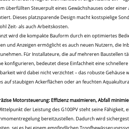
em überfüllten Steuerpult eines Gewächshauses oder ein
iert. Dieses platzsparende Design macht kostspielige Sonde
hl Zeit- als auch Arbeitskosten.
änzt wird die kompakte Bauform durch ein optimiertes Bedie
ten und Anzeigen ermöglicht es auch neuen Nutzern, die 
unehmen. Für Installateure, die auf mehreren Baustellen tä
e konfigurieren, bedeutet diese Einfachheit eine schneller
tbarkeit wird dabei nicht verzichtet – das robuste Gehäuse
 es auf staubigen Ackerflächen oder an feuchten Aquakultur
räzise Motorsteuerung: Effizienz maximieren, Abfall minimi
ittelpunkt der Leistung des G100PV steht seine Fähigkeit, e
hmomentregelung bereitzustellen. Dadurch wird sichergeste
eiten, sei es bei einem empfindlichen Tropfbewässerungssy