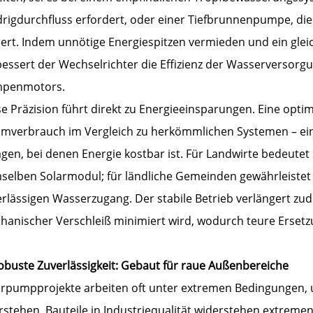
drigdurchfluss erfordert, oder einer Tiefbrunnenpumpe, die
dert. Indem unnötige Energiespitzen vermieden und ein gle
essert der Wechselrichter die Effizienz der Wasserversorgu
penmotors.
se Präzision führt direkt zu Energieeinsparungen. Eine op
omverbrauch im Vergleich zu herkömmlichen Systemen – ein 
gen, bei denen Energie kostbar ist. Für Landwirte bedeute
selben Solarmodul; für ländliche Gemeinden gewährleistet
erlässigen Wasserzugang. Der stabile Betrieb verlängert 
hanischer Verschleiß minimiert wird, wodurch teure Ersetz
Robuste Zuverlässigkeit: Gebaut für raue Außenbereiche
arpumpprojekte arbeiten oft unter extremen Bedingungen, u
stehen. Bauteile in Industriequalität widerstehen extremen