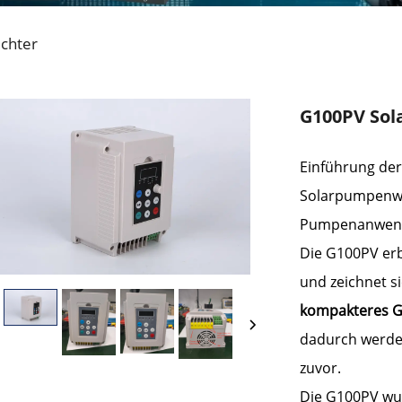
chter
G100PV Sol
Einführung de
Solarpumpenwe
Pumpenanwend
Die G100PV erbt
und zeichnet s
kompakteres 
dadurch werden
zuvor.
Die G100PV wur