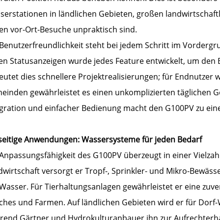
erstationen in ländlichen Gebieten, großen landwirtschaftl
en vor-Ort-Besuche unpraktisch sind.
Benutzerfreundlichkeit steht bei jedem Schritt im Vordergru
ren Statusanzeigen wurde jedes Feature entwickelt, um den 
utet dies schnellere Projektrealisierungen; für Endnutzer 
einden gewährleistet es einen unkomplizierten täglichen 
gration und einfacher Bedienung macht den G100PV zu einer
lseitige Anwendungen: Wassersysteme für jeden Bedarf
 Anpassungsfähigkeit des G100PV überzeugt in einer Vielza
dwirtschaft versorgt er Tropf-, Sprinkler- und Mikro-Bewä
 Wasser. Für Tierhaltungsanlagen gewährleistet er eine zuv
ches und Farmen. Auf ländlichen Gebieten wird er für Dorf
rend Gärtner und Hydrokulturanbauer ihn zur Aufrechterha