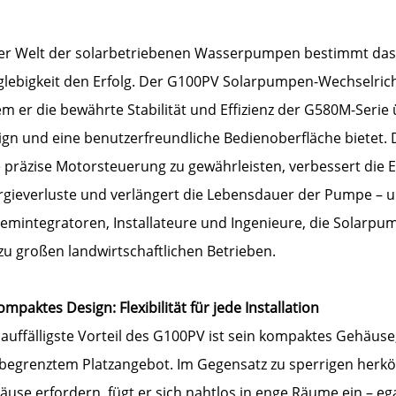
der Welt der solarbetriebenen Wasserpumpen bestimmt das 
lebigkeit den Erfolg. Der G100PV Solarpumpen-Wechselrichte
m er die bewährte Stabilität und Effizienz der G580M-Serie
ign und eine benutzerfreundliche Bedienoberfläche bietet. 
 präzise Motorsteuerung zu gewährleisten, verbessert die E
rgieverluste und verlängert die Lebensdauer der Pumpe – un
temintegratoren, Installateure und Ingenieure, die Solarpu
zu großen landwirtschaftlichen Betrieben.
ompaktes Design: Flexibilität für jede Installation
auffälligste Vorteil des G100PV ist sein kompaktes Gehäus
 begrenztem Platzangebot. Im Gegensatz zu sperrigen herk
use erfordern, fügt er sich nahtlos in enge Räume ein – eg