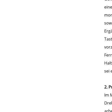
ein
mont
sowo
Erg
Tas
vorz
Fern
Hal
sei
2. P
Im M
Dre
arb