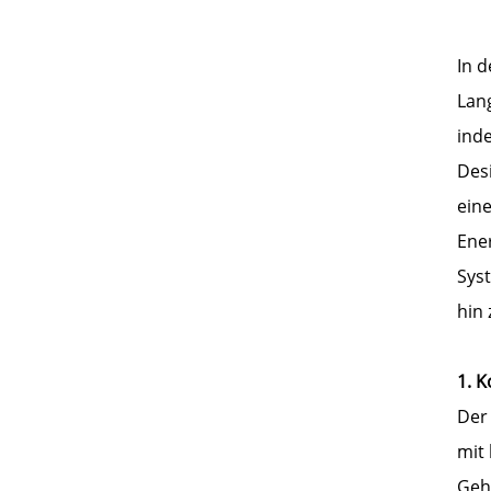
In 
Lang
inde
Des
eine
Ene
Sys
hin 
1. K
Der 
mit
Gehä