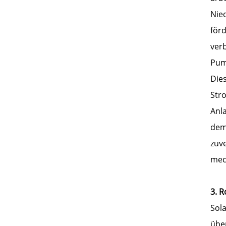
Nie
för
verb
Pum
Die
Str
Anla
dem
zuv
mec
3. 
Sol
über