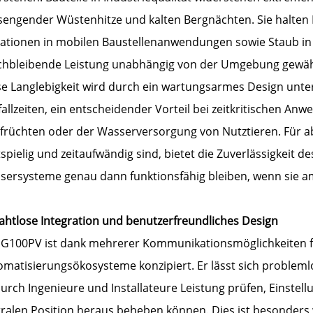
 sengender Wüstenhitze und kalten Bergnächten. Sie halten 
rationen in mobilen Baustellenanwendungen sowie Staub in 
ichbleibende Leistung unabhängig von der Umgebung gewährl
e Langlebigkeit wird durch ein wartungsarmes Design unter
allzeiten, ein entscheidender Vorteil bei zeitkritischen 
dfrüchten oder der Wasserversorgung von Nutztieren. Für ab
spielig und zeitaufwändig sind, bietet die Zuverlässigkeit de
sersysteme genau dann funktionsfähig bleiben, wenn sie a
Nahtlose Integration und benutzerfreundliches Design
 G100PV ist dank mehrerer Kommunikationsmöglichkeiten fü
omatisierungsökosysteme konzipiert. Er lässt sich problem
urch Ingenieure und Installateure Leistung prüfen, Einstel
ralen Position heraus beheben können. Dies ist besonders w