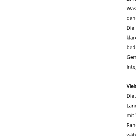
Wass
den
Die 
kla
bede
Gem
Inte
Vie
Die
Lan
mit
Ran
wäh