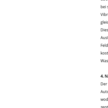
bei
Vib
gle
Dies
Ausf
Fel
kost
Was
4. 
Der
Aut
wod
zent