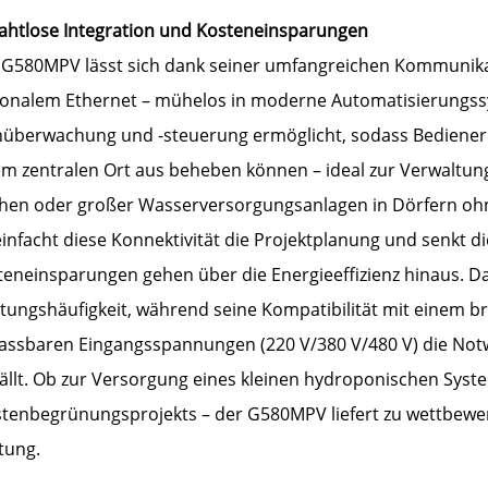
Nahtlose Integration und Kosteneinsparungen
 G580MPV lässt sich dank seiner umfangreichen Kommunika
ionalem Ethernet – mühelos in moderne Automatisierungssy
nüberwachung und -steuerung ermöglicht, sodass Bediener
em zentralen Ort aus beheben können – ideal zur Verwaltung
chen oder großer Wasserversorgungsanlagen in Dörfern ohn
infacht diese Konnektivität die Projektplanung und senkt d
teneinsparungen gehen über die Energieeffizienz hinaus. Da
tungshäufigkeit, während seine Kompatibilität mit einem b
assbaren Eingangsspannungen (220 V/380 V/480 V) die Notw
fällt. Ob zur Versorgung eines kleinen hydroponischen Sys
tenbegrünungsprojekts – der G580MPV liefert zu wettbewer
tung.