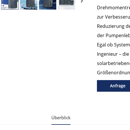
Drehmomentreg
zur Verbesseru
Reduzierung d
der Pumpenleb
Egal ob System
Ingenieur – di
solarbetriebe
Größenordnun
Anfrage
Überblick