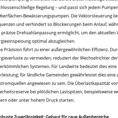
chlossenschleifige Regelung – und passt sich jedem Pumpe
Oberflächen-Bewässerungspumpen. Die Vektorsteuerung lie
quenzen und verhindert so Blockierungen beim Anlauf, wäh
e präzise Drehzahlanpassung ermöglicht, um den aktuellen 
rgieeinspeisung optimal abzugleichen.
se Präzision führt zu einer außergewöhnlichen Effizienz. D
rgieverluste zu vermeiden, reduziert der Wechselrichter de
herkömmlichen Systemen. Für Landwirte bedeutet dies eine 
rleistung; für ländliche Gemeinden gewährleistet dies eine
stromquellen angewiesen zu sein. Die Überlastkapazität von
herheitsreserve bei plötzlichen Lastspitzen, beispielsweis
dern oder unter hohem Druck starten.
Robuste Zuverlässigkeit: Gebaut für raue Außenbereiche