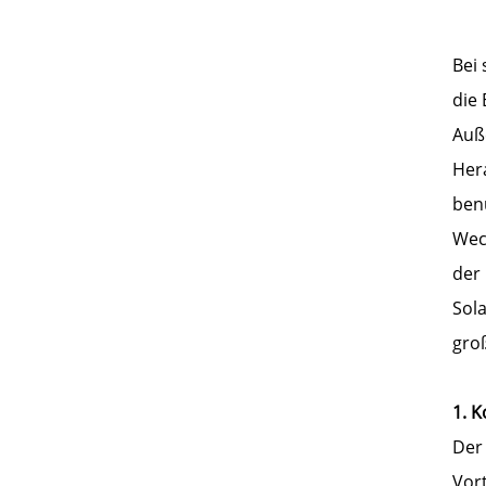
Bei
die
Auß
Her
ben
Wech
der 
Sol
gro
1. K
Der
Vor