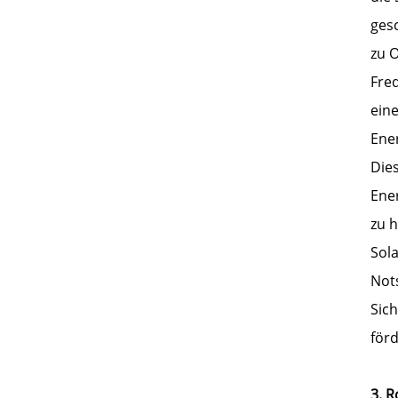
ges
zu 
Fre
ein
Ene
Die
Ene
zu 
Sola
Not
Sic
för
3. 