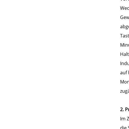
Wec
Gew
abg
Tas
Min
Halt
Ind
auf 
Mon
zugä
2. P
Im Z
die 