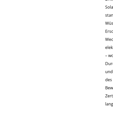
Sol
sta
Wüst
Ers
Wec
ele
– wo
Dur
und 
des 
Bew
Zert
lang