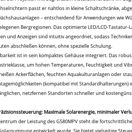
hselrichtern passt er nahtlos in kleine Schaltschränke, a
ächshausanlagen – entscheidend für Anwendungen wie Wü
elegenen Bergregionen. Das optimierte LED/LCD-Tastatur-La
ten und Anzeigen sind intuitiv angeordnet, sodass Technike
uten abschließen können, ohne spezielle Schulung.
barkeit ist in sein kompaktes Gehäuse integriert. Das rob
ustrieklasse, um hohen Temperaturen, Feuchtigkeit und Vibr
heißen Ackerflächen, feuchten Aquakulturanlagen oder staub
tagemöglichkeiten (kompatibel mit Standardhalterungen) wi
nglichen, netzfernen Standorten schneller und kostengünst
räzisionssteuerung: Maximale Solarenergie, minimaler Verl
entrum der Leistung des G580MPV steht die fortschrittliche
Solarpumpung entwickelt wurde. Sie bietet vielseitige Steue