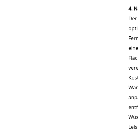
4. 
Der
opt
Fer
ein
Flä
vere
Kos
War
anp
ent
Wüs
Leis