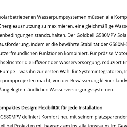
 solarbetriebenen Wasserpumpsystemen müssen alle Kom
 Energieausnutzung zu maximieren, eine gleichmäßige Wass
enbedingungen standzuhalten. Der Goldbell G580MPV Sola
ausforderung, indem er die bewährte Stabilität der G580M
utzerfreundlichen Funktionen kombiniert. Für präzise Motor
selrichter die Effizienz der Wasserversorgung, reduziert 
Pumpe – was ihn zur ersten Wahl für Systemintegratoren, In
arpumpprojekten macht, von der Bewässerung kleiner landwir
ßangelegten ländlichen Wasserversorgungssystemen.
ompaktes Design: Flexibilität für jede Installation
 G580MPV definiert Komfort neu mit seinem platzsparende
teil bei Projekten mit begrenztem Installationsraum. Im G