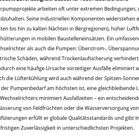
arpumpprojekte arbeiten oft unter extremen Bedingungen, 
ndzuhalten. Seine industriellen Komponenten widerstehen 
en bis hin zu kalten Nächten in Bergregionen), hoher Luft
chütterungen in mobilen Baustelleneinsätzen. Ein umfasse
hselrichter als auch die Pumpen: Überstrom-, Überspann
ktrische Schäden, während Trockenlaufsicherung verhinde
durch eine häufige Ursache vorzeitiger Ausfälle eliminiert w
ch die Lüfterkühlung wird auch während der Spitzen-Sonn
der Pumpenbedarf am höchsten ist, eine gleichbleibende Le
Wechselrichters minimiert Ausfallzeiten – ein entscheidend
ässerung von Feldfrüchten oder die Wasserversorgung von 
ifizierungen erfüllt er globale Qualitätsstandards und gibt I
fristigen Zuverlässigkeit in unterschiedlichsten Projekten.