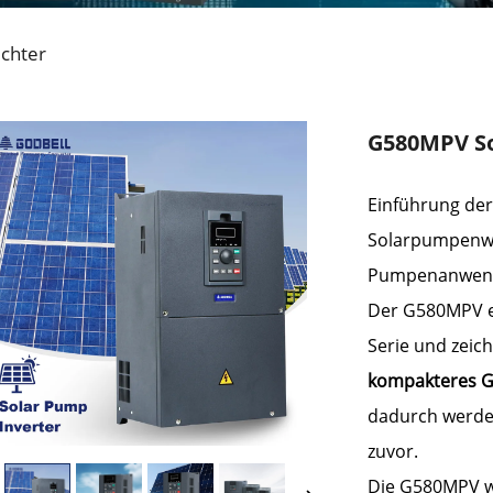
chter
G580MPV So
Einführung de
Solarpumpenwe
Pumpenanwend
Der G580MPV er
Serie und zeich
kompakteres 
dadurch werden
zuvor.
Die G580MPV wu