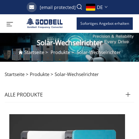
DE
[email protected]
Sofortiges Angebot erhalten
Solar-Wechselrichter
Startseite
>
Produkte
>
Solar-Wechselrichter
Startseite >
Produkte
>
Solar-Wechselrichter
ALLE PRODUKTE