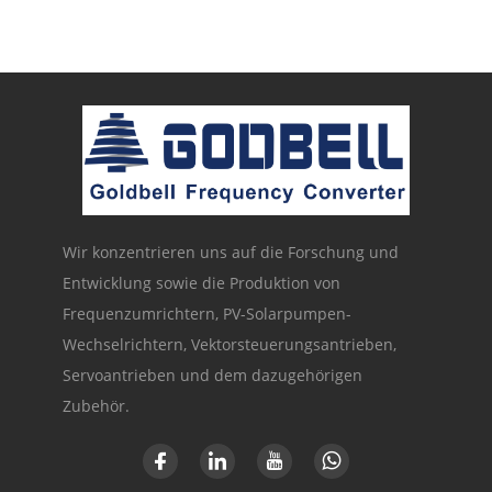
Wir konzentrieren uns auf die Forschung und
Entwicklung sowie die Produktion von
Frequenzumrichtern, PV-Solarpumpen-
Wechselrichtern, Vektorsteuerungsantrieben,
Servoantrieben und dem dazugehörigen
Zubehör.