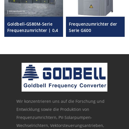
Goldbell-G580M-Serie
Frequenzumrichter der
Frequenzumrichter | 0,4
Serie G600
kW–800 kW | V/F- und
Vektorsteuerung | CE-
zertifizierter
Frequenzumrichter
Wir konzentrieren uns auf die Forschung und
Entwicklung sowie die Produktion von
Frequenzumrichtern, PV-Solarpumpen-
Wechselrichtern, Vektorsteuerungsantrieben,