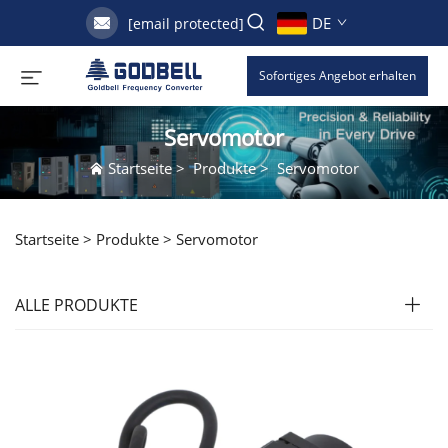
DE
[email protected]
Sofortiges Angebot erhalten
Servomotor
Startseite
>
Produkte
>
Servomotor
Startseite >
Produkte
>
Servomotor
ALLE PRODUKTE