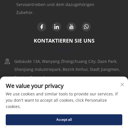
Servoantrieben und dem dazugehörigen
Zubehör.
KONTAKTIEREN SIE UNS
Gebäude 13A, Wanyang Zhongchuang City, Daze Park,
Shenjiang Industriepark, Bezirk Xinhui, Stadt Jiangmen,
Provinz Guangdong
We value your privacy
+86-17316086390
We use cookies and similar tools to provide our services. If
you don't want to accept all cookies, click Personalize
[email protected]
cookies.
Accept all
Copyright © 2025 by Goldbell Electric Drives and Controls
(Shenzhen) Co., Ltd |
Datenschutzrichtlinie