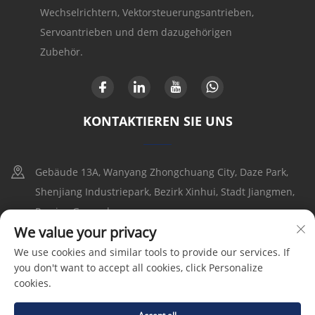
Wechselrichtern, Vektorsteuerungsantrieben,
Servoantrieben und dem dazugehörigen
Zubehör.
KONTAKTIEREN SIE UNS
Gebäude 13A, Wanyang Zhongchuang City, Daze Park,
Shenjiang Industriepark, Bezirk Xinhui, Stadt Jiangmen,
Provinz Guangdong
We value your privacy
+86-17316086390
We use cookies and similar tools to provide our services. If
you don't want to accept all cookies, click Personalize
[email protected]
cookies.