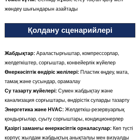
жөндеу шығындарын азайтады
Қолдану сценарийлері
Жабдықтар:
Араластырғыштар, компрессорлар,
желдеткіштер, сорғыштар, конвейерлік жүйелер
Өнеркәсіптік өндіріс желілері:
Пластик өңдеу, мата,
тамақ және сусындар, орамалау
Су тазарту жүйелері:
Сумен жабдықтау және
канализация сорғыштары, өндірістік суларды тазарту
Энергетика және HVAC:
Желдеткіш-резервуарлық
қондырғылар, суыту сорғыштары, кондиционерлер
Қазіргі заманғы өнеркәсіптік орналасулар:
Көп түсті
корпус жылдам жабдықтың анықталуы мен визуалды