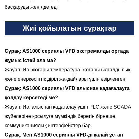
басқаруды жеңілдетеді
Жиі қойылатын сұрақтар
Сұрақ: AS1000 сериялы VFD экстремалды ортада
жұмыс істей ала ма?
Жауап: Иә, жоғары температура, жоғары ылғалдылық
және өнеркәсіптік діріл жағдайлары үшін әзірленген.
Сұрақ: AS1000 сериялы VFD алыснан қадағалауға
қолдау көрсетеді ме?
Жауап: Иә, алыснан қадағалау үшін PLC және SCADA
жүйелеріне қосылуға мүмкіндік беретін бірнеше
коммуникациялық интерфейстер бар.
Сұрақ: Мен AS1000 сериялы VFD-ді қалай ұстап