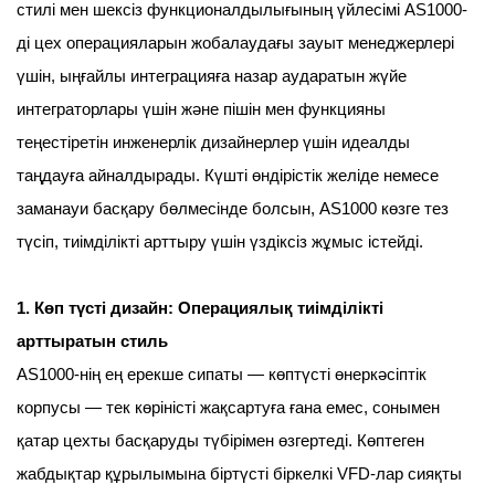
стилі мен шексіз функционалдылығының үйлесімі AS1000-
ді цех операцияларын жобалаудағы зауыт менеджерлері
үшін, ыңғайлы интеграцияға назар аударатын жүйе
интеграторлары үшін және пішін мен функцияны
теңестіретін инженерлік дизайнерлер үшін идеалды
таңдауға айналдырады. Күшті өндірістік желіде немесе
заманауи басқару бөлмесінде болсын, AS1000 көзге тез
түсіп, тиімділікті арттыру үшін үздіксіз жұмыс істейді.
1. Көп түсті дизайн: Операциялық тиімділікті
арттыратын стиль
AS1000-нің ең ерекше сипаты — көптүсті өнеркәсіптік
корпусы — тек көріністі жақсартуға ғана емес, сонымен
қатар цехты басқаруды түбірімен өзгертеді. Көптеген
жабдықтар құрылымына біртүсті біркелкі VFD-лар сияқты