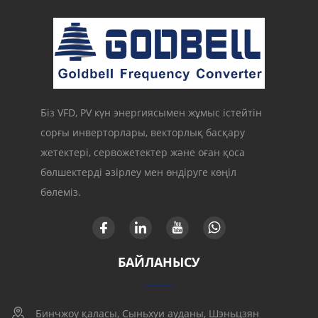
Біз VFD, PV күн энергиясымен жұмыс істейтін
сорғы инверторлары, векторлық басқару
жетектері, сервожетектер және оған қоса
бөлшектерді әзірлеу мен өндіруге көңіл
бөлеміз.
БАЙЛАНЫСУ
Бинчжоу қаласы, Сыньхуи ауданы, Шэньцзян