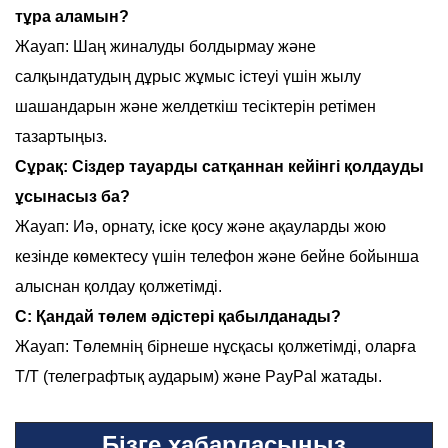
тұра аламын?
Жауап: Шаң жиналуды болдырмау және
салқындатудың дұрыс жұмыс істеуі үшін жылу
шашандарын және желдеткіш тесіктерін ретімен
тазартыңыз.
Сұрақ: Сіздер тауарды сатқаннан кейінгі қолдауды
ұсынасыз ба?
Жауап: Иә, орнату, іске қосу және ақауларды жою
кезінде көмектесу үшін телефон және бейне бойынша
алыснан қолдау қолжетімді.
С: Қандай төлем әдістері қабылданады?
Жауап: Төлемнің бірнеше нұсқасы қолжетімді, оларға
T/T (телеграфтық аударым) және PayPal жатады.
Бізге хабарласыңыз