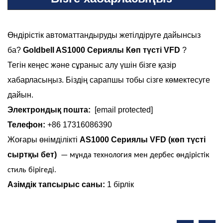
Өндірістік автоматтандыруды жетілдіруге дайынсыз
ба?
Goldbell AS1000 Сериялы Көп түсті VFD
?
Тегін кеңес және сұраныс алу үшін бізге қазір
хабарласыңыз. Біздің сарапшы тобы сізге көмектесуге
дайын.
Электрондық пошта:
[email protected]
Телефон:
+86 17316086390
Жоғары өнімділікті
AS1000 Сериялы VFD (көп түсті
сыртқы бет)
— мұнда технология мен дербес өндірістік
стиль бірігеді.
Азімдік тапсырыс саны:
1 бірлік