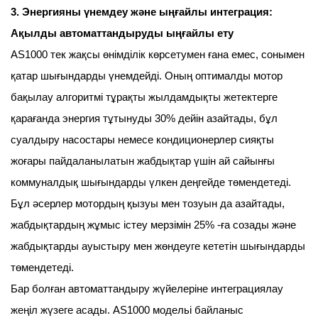
3. Энергияны үнемдеу және ыңғайлы интеграция:
Ақылды автоматтандыруды ыңғайлы ету
AS1000 тек жақсы өнімділік көрсетумен ғана емес, сонымен
қатар шығындарды үнемдейді. Оның оптималды мотор
бақылау алгоритмі тұрақты жылдамдықты жетектерге
қарағанда энергия тұтынуды 30% дейін азайтады, бұл
суалдыру насостары немесе кондиционерлер сияқты
жоғары пайдаланылатын жабдықтар үшін ай сайынғы
коммуналдық шығындарды үлкен деңгейде төмендетеді.
Бұл әсерлер мотордың қызуы мен тозуын да азайтады,
жабдықтардың жұмыс істеу мерзімін 25% -ға созады және
жабдықтарды ауыстыру мен жөндеуге кететін шығындарды
төмендетеді.
Бар болған автоматтандыру жүйелеріне интеграциялау
жеңіл жүзеге асады. AS1000 модельі байланыс