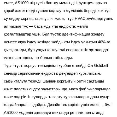
емес, AS1000-нің түсін баптау мүмкіндігі функцияларына
қарай жетектерді түспен кодтауға мүмкіндік береді: көк түс
су өңдеу сорғыштары үшін, жасыл түс HVAC жүйелері үшін,
ал қызыл түс — басымдықты өндірістік желілі
қозғалтқыштар үшін. Бұл түстік идентификация жөндеу
немесе ақау іздеу кезінде жабдықты іздеу уақытын 40%-ға
қысқартады, бұл уақытқа тәуелді өнеркәсіптік орталарда
үлкен артықшылық болып табылады.
Түрлі-түсті корпус төзімділікті құрбан етпейді. Ол Goldbell
сенімді сериясының өндірістік деңгейдегі құрылысын,
сызықталуға төзімді, шаңнан қорғайтын бетін сақтайды
және пластик өңдеу зауыттарында, мата фабрикаларында
және өндірістік суларды тазарту құрылғыларындағы ауыр
жағдайларға шыдайды. Дизайн тек көрініс үшін емес — бұл
AS1000 моделін заманауи цехтарда реттілік пен стилді