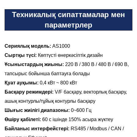
Техникалық сипаттамалар мен
параметрлер
Сериялық модель:
AS1000
Сыртқы түсі:
Көптүсті өнеркәсіптік дизайн
Ұсыныстардың жиыны:
220 В / 380 В / 480 В / 690 В,
тапсырыс бойынша баптауға болады
Қуат ауқымы:
0,4 кВт ~ 800 кВт
Басқару режимдері:
V/F басқару, векторлық басқару,
ашық контурлы/тұйық контурлы басқару
Шығыс жиілігі диапазоны:
0~600 Гц
Өшіру қабілеті:
60 с ішінде 150% асыра жүктеу
Байланыс интерфейстері:
RS485 / Modbus / CAN /