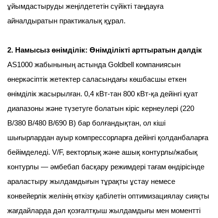
ұйымдастыруды жеңілдететін сүйікті таңдауға
айналдыратын практикалық құрал.
2. Намысыз өнімділік: Өнімділікті арттыратын дәлдік
AS1000 жабынының астында Goldbell компаниясын
өнеркәсіптік жетектер саласындағы көшбасшы еткен
өнімділік жасырылған. 0,4 кВт-тан 800 кВт-қа дейінгі қуат
диапазоны және түзетуге болатын кіріс кернеулері (220
В/380 В/480 В/690 В) бар болғандықтан, ол кіші
шығырлардан ауыр компрессорларға дейінгі қолданбаларға
бейімделеді. V/F, векторлық және ашық контурлы/жабық
контурлы — әмбебап басқару режимдері тағам өндірісінде
араластыру жылдамдығын тұрақты ұстау немесе
конвейерлік желінің өткізу қабілетін оптимизациялау сияқты
жағдайларда дәл қозғалтқыш жылдамдығы мен моментті