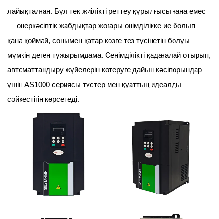
лайықталған. Бұл тек жиілікті реттеу құрылғысы ғана емес
— өнеркәсіптік жабдықтар жоғары өнімділікке ие болып
қана қоймай, сонымен қатар көзге тез түсінетін болуы
мүмкін деген тұжырымдама. Сенімділікті қадағалай отырып,
автоматтандыру жүйелерін көтеруге дайын кәсіпорындар
үшін AS1000 сериясы түстер мен қуаттың идеалды
сәйкестігін көрсетеді.