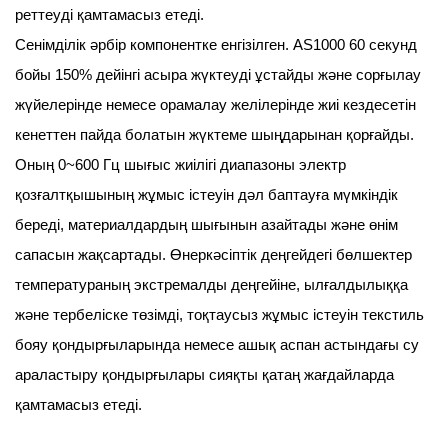
реттеуді қамтамасыз етеді.
Сенімділік әрбір компонентке енгізілген. AS1000 60 секунд
бойы 150% дейінгі асыра жүктеуді ұстайды және сорғылау
жүйелерінде немесе орамалау желілерінде жиі кездесетін
кенеттен пайда болатын жүктеме шыңдарынан қорғайды.
Оның 0~600 Гц шығыс жиілігі диапазоны электр
қозғалтқышының жұмыс істеуін дәл баптауға мүмкіндік
береді, материалдардың шығынын азайтады және өнім
сапасын жақсартады. Өнеркәсіптік деңгейдегі бөлшектер
температураның экстремалды деңгейіне, ылғалдылыққа
және тербеліске төзімді, тоқтаусыз жұмыс істеуін текстиль
бояу қондырғыларында немесе ашық аспан астындағы су
араластыру қондырғылары сияқты қатаң жағдайларда
қамтамасыз етеді.