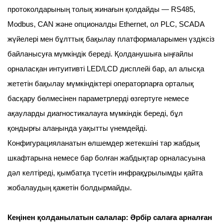
протоколдарының толық жинағын қолдайды — RS485,
Modbus, CAN және опционалды Ethernet, ол PLC, SCADA
жүйелері мен бұлттық бақылау платформаларымен үздіксіз
байланысуға мүмкіндік береді. Қолданушыға ыңғайлы
орналасқан интуитивті LED/LCD дисплейі бар, ал алысқа
жететін бақылау мүмкіндіктері операторларға орталық
басқару бөлмесінен параметрлерді өзгертуге немесе
ақауларды диагностикалауға мүмкіндік береді, бұл
қондырғы алаңында уақытты үнемдейді.
Конфигурацияланатын өлшемдер жетекшіні тар жабдық
шкафтарына немесе бар болған жабдықтар орналасуына
дәл келтіреді, қымбатқа түсетін инфрақұрылымды қайта
жобалаудың қажетін болдырмайды.
Кеңінен қолданылатын салалар: Әрбір салаға арналған