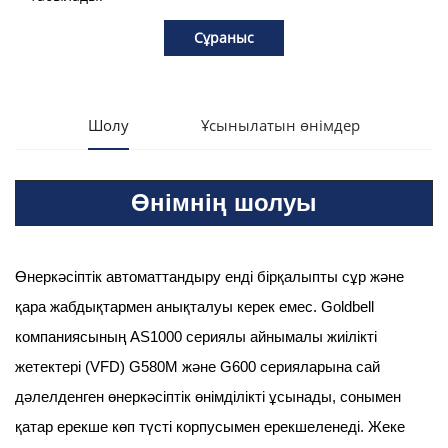
Сұраныс
Шолу
Ұсынылатын өнімдер
Өнімнің шолуы
Өнеркәсіптік автоматтандыру енді бірқалыпты сұр және
қара жабдықтармен анықталуы керек емес. Goldbell
компаниясының AS1000 сериялы айнымалы жиілікті
жетектері (VFD) G580M және G600 серияларына сай
дәлелденген өнеркәсіптік өнімділікті ұсынады, сонымен
қатар ерекше көп түсті корпусымен ерекшеленеді. Жеке