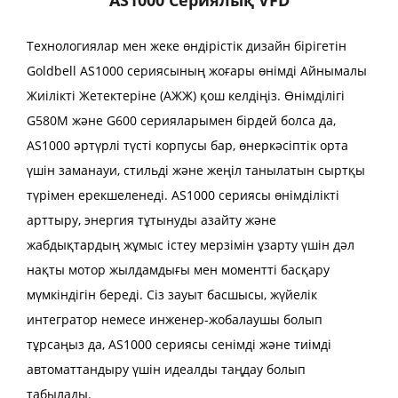
Технологиялар мен жеке өндірістік дизайн бірігетін
Goldbell AS1000 сериясының жоғары өнімді Айнымалы
Жиілікті Жетектеріне (АЖЖ) қош келдіңіз. Өнімділігі
G580M және G600 серияларымен бірдей болса да,
AS1000 әртүрлі түсті корпусы бар, өнеркәсіптік орта
үшін заманауи, стильді және жеңіл танылатын сыртқы
түрімен ерекшеленеді. AS1000 сериясы өнімділікті
арттыру, энергия тұтынуды азайту және
жабдықтардың жұмыс істеу мерзімін ұзарту үшін дәл
нақты мотор жылдамдығы мен моментті басқару
мүмкіндігін береді. Сіз зауыт басшысы, жүйелік
интегратор немесе инженер-жобалаушы болып
тұрсаңыз да, AS1000 сериясы сенімді және тиімді
автоматтандыру үшін идеалды таңдау болып
табылады.