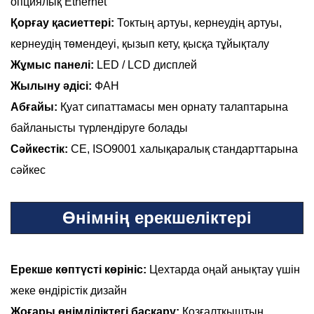
опциялық Ethernet
Қорғау қасиеттері:
Токтың артуы, кернеудің артуы,
кернеудің төмендеуі, қызып кету, қысқа тұйықталу
Жұмыс панелі:
LED / LCD дисплей
Жылыну әдісі:
ФАН
Абғайы:
Қуат сипаттамасы мен орнату талаптарына
байланысты түрлендіруге болады
Сәйкестік:
CE, ISO9001 халықаралық стандарттарына
сәйкес
Өнімнің ерекшеліктері
Ерекше көптүсті көрініс:
Цехтарда оңай анықтау үшін
жеке өндірістік дизайн
Жоғары өнімділіктегі басқару:
Қозғалтқыштың