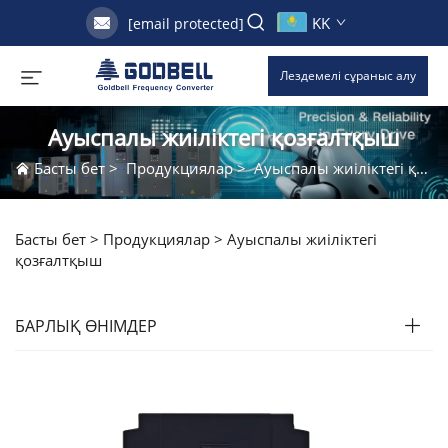
KK
[email protected]
Лездемелі сұраныс алу
Ауыспалы жиіліктегі қозғалтқыш
Басты бет
>
Продукциялар
>
Ауыспалы жиіліктегі қозғалтқыш
Басты бет >
Продукциялар
>
Ауыспалы жиіліктегі
қозғалтқыш
БАРЛЫҚ ӨНІМДЕР