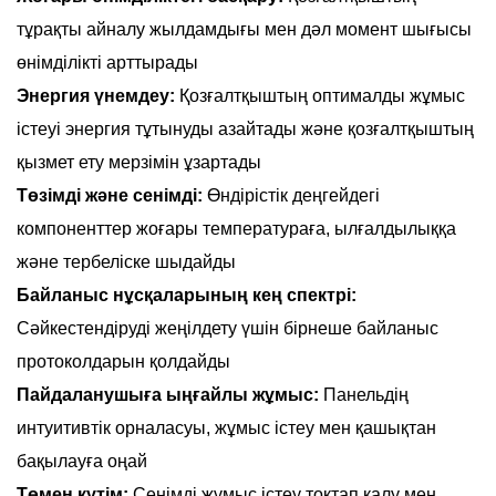
тұрақты айналу жылдамдығы мен дәл момент шығысы
өнімділікті арттырады
Энергия үнемдеу:
Қозғалтқыштың оптималды жұмыс
істеуі энергия тұтынуды азайтады және қозғалтқыштың
қызмет ету мерзімін ұзартады
Төзімді және сенімді:
Өндірістік деңгейдегі
компоненттер жоғары температураға, ылғалдылыққа
және тербеліске шыдайды
Байланыс нұсқаларының кең спектрі:
Сәйкестендіруді жеңілдету үшін бірнеше байланыс
протоколдарын қолдайды
Пайдаланушыға ыңғайлы жұмыс:
Панельдің
интуитивтік орналасуы, жұмыс істеу мен қашықтан
бақылауға оңай
Төмен күтім:
Сенімді жұмыс істеу тоқтап қалу мен