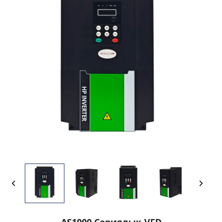
AS1000 Сериялық VFD