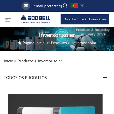
PT
[email protected]
Obtenha Cotação Instantânea
Inversor solar
Página Inicial
>
Produtos
>
Inversor solar
Início >
Produtos
>
Inversor solar
TODOS OS PRODUTOS